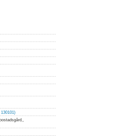
 130101)
 bostadsgård,,