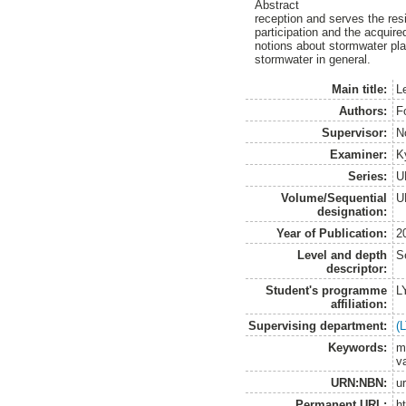
Abstract
reception and serves the re
participation and the acqui
notions about stormwater play
stormwater in general.
Main title:
L
Authors:
F
Supervisor:
N
Examiner:
K
Series:
U
Volume/Sequential
U
designation:
Year of Publication:
2
Level and depth
S
descriptor:
Student's programme
L
affiliation:
Supervising department:
(
Keywords:
mu
v
URN:NBN:
u
Permanent URL:
h