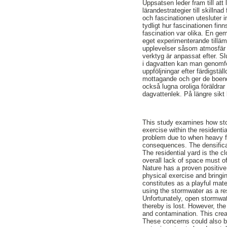
Uppsatsen leder fram till at
lärandestrategier till skillna
och fascinationen utesluter 
tydligt hur fascinationen fin
fascination var olika. En ge
eget experimenterande tilläm
upplevelser såsom atmosfär u
verktyg är anpassat efter. Sl
i dagvatten kan man genomfö
uppföljningar efter färdigstä
mottagande och ger de boen
också lugna oroliga föräldra
dagvattenlek. På längre sikt 
This study examines how stor
exercise within the residenti
problem due to when heavy fl
consequences. The densificat
The residential yard is the c
overall lack of space must o
Nature has a proven positive 
physical exercise and bringi
constitutes as a playful mater
using the stormwater as a re
Unfortunately, open stormwater
thereby is lost. However, the
and contamination. This crea
These concerns could also be 