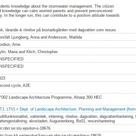
sidents knowledge about the stormwater management. The citizen
red knowledge can calm worried parents and prevent preconceived
. In the longer run, this can contribute to a positive attitude towards
ek, lärande & rörelse på bostadsgården med dagvatten som resurs
orsfält Ljungberg, Anna
and
Andersson, Matilda
ordius, Arne
ylin, Maria
and
Klich, Christopher
NSPECIFIED
NSPECIFIED
023
econd cycle, A2E
Y002 Landscape Architecture Programme, Alnarp 300 HEC
LTJ, LTV) > Dept. of Landscape Architecture, Planning and Management (from
ltifunktionalitet, vattenlek, inlärning, rörelse, dagvatten, dagvattenhantering,
attengestaltning, ekostaden, Augustenborg, Bo01, resurshantering
rn:nbn:se:slu:epsilon-s-18676
ttp://urn.kb.se/resolve?urn=urn:nbn:se:slu:epsilon-s-18676