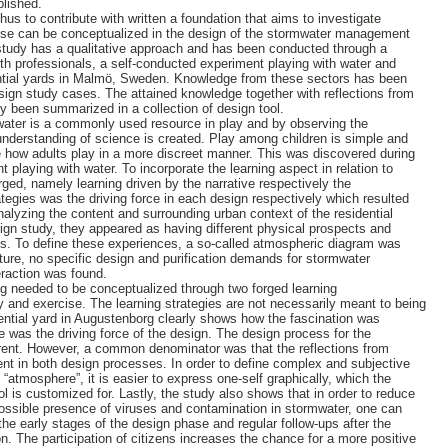
blished.
hus to contribute with written a foundation that aims to investigate
cise can be conceptualized in the design of the stormwater management
 study has a qualitative approach and has been conducted through a
with professionals, a self-conducted experiment playing with water and
ential yards in Malmö, Sweden. Knowledge from these sectors has been
sign study cases. The attained knowledge together with reflections from
ly been summarized in a collection of design tool.
t water is a commonly used resource in play and by observing the
l understanding of science is created. Play among children is simple and
 how adults play in a more discreet manner. This was discovered during
 playing with water. To incorporate the learning aspect in relation to
rged, namely learning driven by the narrative respectively the
ategies was the driving force in each design respectively which resulted
analyzing the content and surrounding urban context of the residential
sign study, they appeared as having different physical prospects and
es. To define these experiences, a so-called atmospheric diagram was
ature, no specific design and purification demands for stormwater
eraction was found.
g needed to be conceptualized through two forged learning
y and exercise. The learning strategies are not necessarily meant to being
ential yard in Augustenborg clearly shows how the fascination was
e was the driving force of the design. The design process for the
ferent. However, a common denominator was that the reflections from
nt in both design processes. In order to define complex and subjective
“atmosphere”, it is easier to express one-self graphically, which the
l is customized for. Lastly, the study also shows that in order to reduce
ossible presence of viruses and contamination in stormwater, one can
the early stages of the design phase and regular follow-ups after the
n. The participation of citizens increases the chance for a more positive