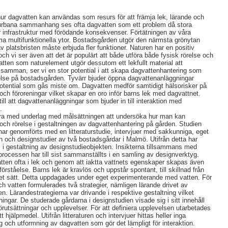
hur dagvatten kan användas som resurs för att främja lek, lärande och
 urbana sammanhang ses ofta dagvatten som ett problem då stora
r infrastruktur med förödande konsekvenser. Förtätningen av våra
rma multifunktionella ytor. Bostadsgården utgör den närmsta grönytan
av platsbristen måste erbjuda fler funktioner. Naturen har en positiv
h vi ser även att det är populärt att både utföra både fysisk rörelse och
Vatten som naturelement utgör dessutom ett lekfullt material att
t samman, ser vi en stor potential i att skapa dagvattenhantering som
relse på bostadsgården. Tyvärr bjuder öppna dagvattenanläggningar
en potential som gås miste om. Dagvatten medför samtidigt hälsorisker på
och föroreningar vilket skapar en oro inför barns lek med dagvattnet.
ill att dagvattenanläggningar som bjuder in till interaktion med
.
idra med underlag med målsättningen att undersöka hur man kan
 och rörelse i gestaltningen av dagvattenhantering på gården. Studien
 har genomförts med en litteraturstudie, intervjuer med sakkunniga, eget
 och designstudier av två bostadsgårdar i Malmö. Utifrån detta har
s i gestaltning av designstudieobjekten. Insikterna tillsammans med
sprocessen har till sist sammanställts i en samling av designverktyg.
vatten ofta i lek och genom att iaktta vattnets egenskaper skapas även
örståelse. Barns lek är kravlös och uppstår spontant, till skillnad från
ret sätt. Detta uppdagades under eget experimenterande med vatten. För
ch vatten formulerades två strategier, nämligen lärande drivet av
en. Lärandestrategierna var drivande i respektive gestaltning vilket
mningar. De studerade gårdarna i designstudien visade sig i sitt innehåll
utsättningar och upplevelser. För att definiera upplevelsen utarbetades
jälpmedel. Utifrån litteraturen och intervjuer hittas heller inga
g och utformning av dagvatten som gör det lämpligt för interaktion.