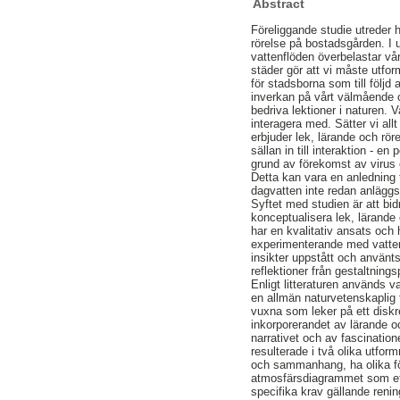
Abstract
Föreliggande studie utreder 
rörelse på bostadsgården. I
vattenflöden överbelastar vå
städer gör att vi måste utfo
för stadsborna som till följd 
inverkan på vårt välmående oc
bedriva lektioner i naturen. 
interagera med. Sätter vi all
erbjuder lek, lärande och rö
sällan in till interaktion - 
grund av förekomst av virus 
Detta kan vara en anledning t
dagvatten inte redan anläggs
Syftet med studien är att b
konceptualisera lek, lärande
har en kvalitativ ansats och
experimenterande med vatten
insikter uppstått och använt
reflektioner från gestaltning
Enligt litteraturen används 
en allmän naturvetenskaplig f
vuxna som leker på ett disk
inkorporerandet av lärande o
narrativet och av fascination
resulterade i två olika utfor
och sammanhang, ha olika för
atmosfärsdiagrammet som ett h
specifika krav gällande renin