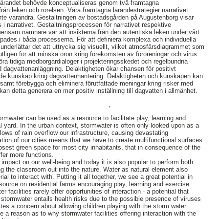
t lärandet behövde konceptualiseras genom två framtagna
d från leken och rörelsen. Våra framtagna lärandestrategier narrativet
inte varandra. Gestaltningen av bostadsgården på Augustenborg visar
ns i narrativet. Gestaltningsprocessen för narrativet respektive
mensam nämnare var att insikterna från den autentiska leken under vårt
pades i båda processerna. För att definiera komplexa och individuella
nderlättar det att uttrycka sig visuellt, vilket atmosfärsdiagrammet som
utligen för att minska oron kring förekomsten av föroreningar och virus
ra tidiga medborgardialoger i projekteringsskedet och regelbundna
lld dagvattenanläggning. Delaktigheten ökar chansen för positivt
de kunskap kring dagvattenhantering. Delaktigheten och kunskapen kan
r samt förebygga och eliminera förutfattade meningar kring risker med
kan detta generera en mer positiv inställning till dagvatten i allmänhet.
,
mwater can be used as a resource to facilitate play, learning and
al yard. In the urban context, stormwater is often only looked upon as a
ows of rain overflow our infrastructure, causing devastating
ion of our cities means that we have to create multifunctional surfaces.
losest green space for most city inhabitants, that in consequence of the
ffer more functions.
impact on our well-being and today it is also popular to perform both
ng the classroom out into the nature. Water as natural element also
ial to interact with. Putting it all together, we see a great potential in
source on residential farms encouraging play, learning and exercise.
 facilities rarely offer opportunities of interaction - a potential that
 stormwater entails health risks due to the possible presence of viruses
tes a concern about allowing children playing with the storm water.
a reason as to why stormwater facilities offering interaction with the