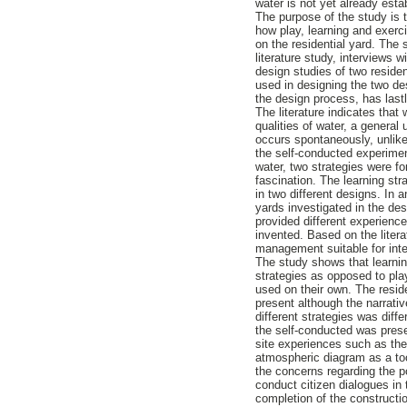
water is not yet already esta
The purpose of the study is t
how play, learning and exer
on the residential yard. The
literature study, interviews 
design studies of two resid
used in designing the two de
the design process, has last
The literature indicates tha
qualities of water, a genera
occurs spontaneously, unlike
the self-conducted experiment
water, two strategies were fo
fascination. The learning str
in two different designs. In 
yards investigated in the de
provided different experienc
invented. Based on the liter
management suitable for int
The study shows that learnin
strategies as opposed to pla
used on their own. The resid
present although the narrativ
different strategies was dif
the self-conducted was prese
site experiences such as the 
atmospheric diagram as a too
the concerns regarding the p
conduct citizen dialogues in 
completion of the constructio