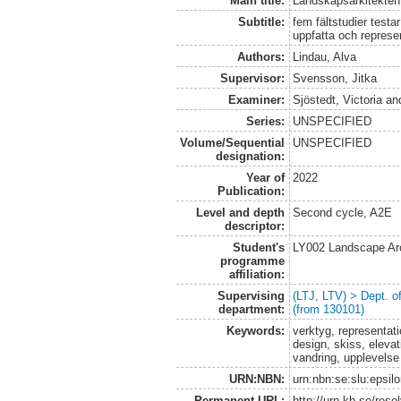
Main title:
Landskapsarkitekten
Subtitle:
fem fältstudier testa
uppfatta och represe
Authors:
Lindau, Alva
Supervisor:
Svensson, Jitka
Examiner:
Sjöstedt, Victoria
an
Series:
UNSPECIFIED
Volume/Sequential
UNSPECIFIED
designation:
Year of
2022
Publication:
Level and depth
Second cycle, A2E
descriptor:
Student's
LY002 Landscape Ar
programme
affiliation:
Supervising
(LTJ, LTV) > Dept. 
department:
(from 130101)
Keywords:
verktyg, representati
design, skiss, elevat
vandring, upplevelse
URN:NBN:
urn:nbn:se:slu:epsil
Permanent URL:
http://urn.kb.se/res