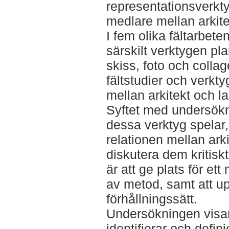
representationsverkt
medlare mellan arkit
I fem olika fältarbet
särskilt verktygen pl
skiss, foto och collag
fältstudier och verkty
mellan arkitekt och l
Syftet med undersökni
dessa verktyg spelar, 
relationen mellan ark
diskutera dem kritiskt 
är att ge plats för et
av metod, samt att u
förhållningssätt.
Undersökningen visar
identifierar och defin