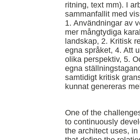
ritning, text mm). I ar
sammanfallit med viss
1. Användningar av v
mer mångtydiga karak
landskap, 2. Kritisk r
egna språket, 4. Att 
olika perspektiv, 5. O
egna ställningstaga
samtidigt kritisk gra
kunnat genereras mel
One of the challenges
to continuously devel
the architect uses, i
that define the relat