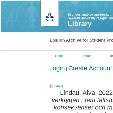
Sveriges lantbruksuniversitet
Swedish University of Agricult
Library
Epsilon Archive for Student Pro
Home
About
B
Login
Create Account
Share
Lindau, Alva
, 202
verktygen : fem fältstu
konsekvenser och möj