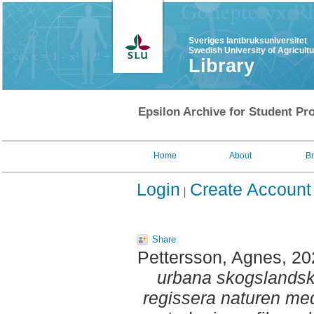
Sveriges lantbruksuniversitet
Swedish University of Agricult
Library
Epsilon Archive for Student Pro
Home
About
B
Login
Create Account
Share
Pettersson, Agnes
, 2
urbana skogslandsk
regissera naturen med