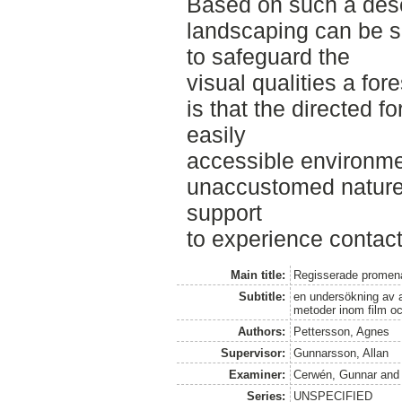
Based on such a descr
landscaping can be s
to safeguard the
visual qualities a for
is that the directed f
easily
accessible environme
unaccustomed nature 
support
to experience contact
Main title:
Regisserade promena
Subtitle:
en undersökning av a
metoder inom film oc
Authors:
Pettersson, Agnes
Supervisor:
Gunnarsson, Allan
Examiner:
Cerwén, Gunnar
an
Series:
UNSPECIFIED