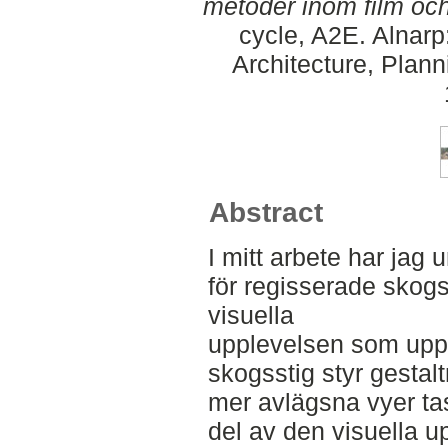
metoder inom film och
cycle, A2E. Alnar
Architecture, Plan
Abstract
I mitt arbete har jag
för regisserade skog
visuella
upplevelsen som upps
skogsstig styr gestal
mer avlägsna vyer ta
del av den visuella up