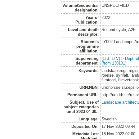
Volume/Sequential
UNSPECIFIED
designation:
Year of
2022
Publication:
Level and depth
Second cycle, A2E
descriptor:
Student's
LY002 Landscape Ar
programme
affiliation:
Supervising
(LTJ, LTV) > Dept. 
department:
(from 130101)
Keywords:
landskapsregi, regis
rörelse, synfält, la
filmteori, filmvetens
URN:NBN:
urn:nbn:se:slu:epsil
Permanent URL:
http://urn.kb.se/res
Subject. Use of
Landscape architect
subject categories
until 2023-04-30.:
Language:
Swedish
Deposited On:
17 Nov 2022 09:44
Metadata Last
18 Nov 2022 02:00
Modified: