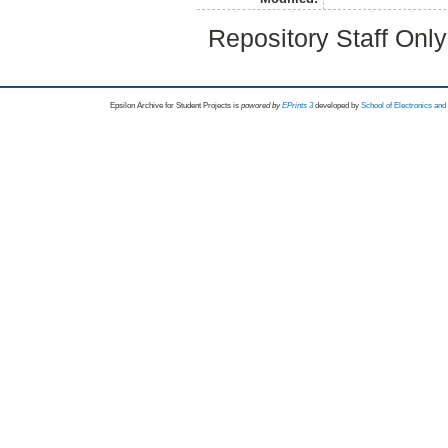
Repository Staff Onl
Epsilon Archive for Student Projects is
powored by
EPrints 3
developed by
School of Electronics an