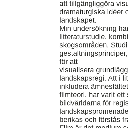
att tillgängliggöra vi
dramaturgiska idéer o
landskapet.
Min undersökning har 
litteraturstudie, kombi
skogsområden. Studie
gestaltningsprinciper
för att
visualisera grundlägg
landskapsregi. Att i l
inkludera ämnesfälte
filmteori, har varit ett
bildvärldarna för reg
landskapspromenade
berikas och förstås fr
Film är det medium som 