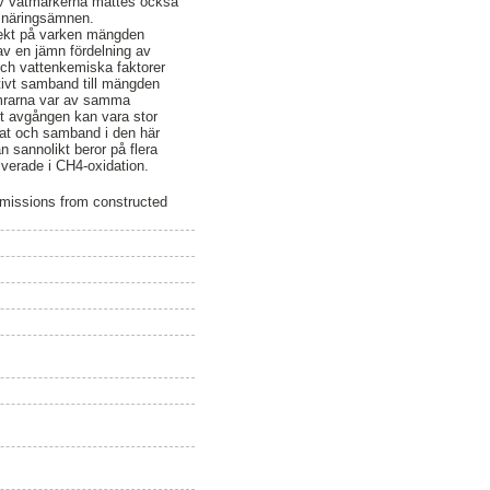
 av våtmarkerna mättes också
v näringsämnen.
ffekt på varken mängden
 av en jämn fördelning av
och vattenkemiska faktorer
itivt samband till mängden
amrarna var av samma
att avgången kan vara stor
tat och samband i den här
n sannolikt beror på flera
verade i CH4-oxidation.
missions from constructed