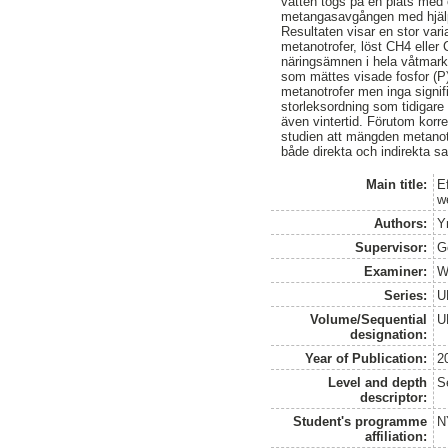
vatten togs på en plats med 
metangasavgången med hjälp 
Resultaten visar en stor var
metanotrofer, löst CH4 eller 
näringsämnen i hela våtmark
som mättes visade fosfor (P)
metanotrofer men inga signi
storleksordning som tidigare
även vintertid. Förutom korr
studien att mängden metanotro
både direkta och indirekta 
Main title:
E
w
Authors:
Y
Supervisor:
G
Examiner:
W
Series:
U
Volume/Sequential
U
designation:
Year of Publication:
2
Level and depth
S
descriptor:
Student's programme
N
affiliation: