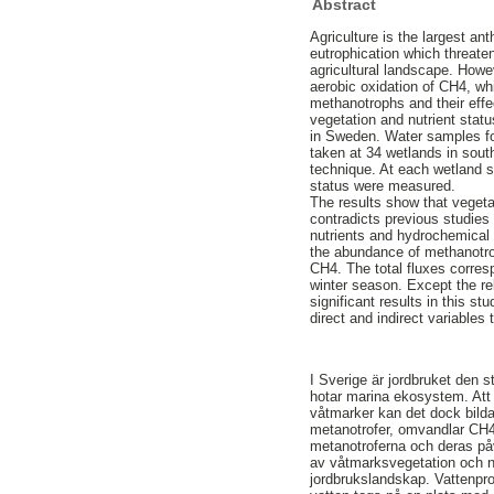
Abstract
Agriculture is the largest a
eutrophication which threate
agricultural landscape. Howe
aerobic oxidation of CH4, wh
methanotrophs and their effe
vegetation and nutrient sta
in Sweden. Water samples fo
taken at 34 wetlands in sou
technique. At each wetland s
status were measured.
The results show that veget
contradicts previous studies
nutrients and hydrochemical f
the abundance of methanotrop
CH4. The total fluxes corresp
winter season. Except the r
significant results in this 
direct and indirect variables
I Sverige är jordbruket den s
hotar marina ekosystem. Att 
våtmarker kan det dock bild
metanotrofer, omvandlar CH4 
metanotroferna och deras på
av våtmarksvegetation och n
jordbrukslandskap. Vattenpr