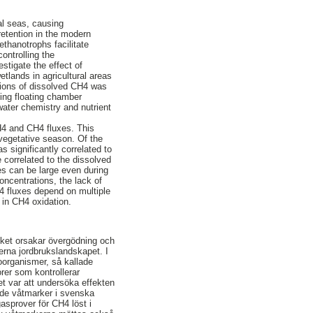
al seas, causing
retention in the modern
thanotrophs facilitate
ontrolling the
stigate the effect of
lands in agricultural areas
tions of dissolved CH4 was
ing floating chamber
water chemistry and nutrient
H4 and CH4 fluxes. This
vegetative season. Of the
s significantly correlated to
 correlated to the dissolved
xes can be large even during
ncentrations, the lack of
4 fluxes depend on multiple
 in CH4 oxidation.
vilket orsakar övergödning och
erna jordbrukslandskapet. I
organismer, så kallade
rer som kontrollerar
t var att undersöka effekten
ade våtmarker i svenska
asprover för CH4 löst i