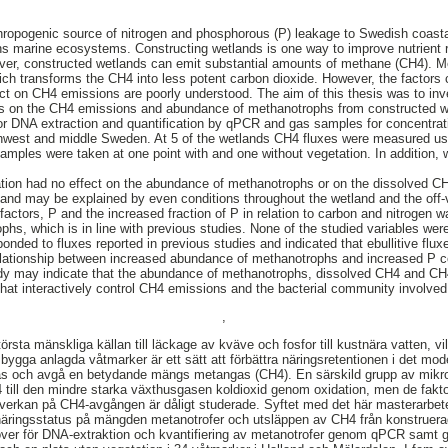
nthropogenic source of nitrogen and phosphorous (P) leakage to Swedish coast
ns marine ecosystems. Constructing wetlands is one way to improve nutrient 
ver, constructed wetlands can emit substantial amounts of methane (CH4). Me
ich transforms the CH4 into less potent carbon dioxide. However, the factors c
ct on CH4 emissions are poorly understood. The aim of this thesis was to inve
tus on the CH4 emissions and abundance of methanotrophs from constructed wet
r DNA extraction and quantification by qPCR and gas samples for concentra
thwest and middle Sweden. At 5 of the wetlands CH4 fluxes were measured us
amples were taken at one point with and one without vegetation. In addition, 
ation had no effect on the abundance of methanotrophs or on the dissolved C
 and may be explained by even conditions throughout the wetland and the off-
actors, P and the increased fraction of P in relation to carbon and nitrogen wa
hs, which is in line with previous studies. None of the studied variables were
onded to fluxes reported in previous studies and indicated that ebullitive flu
elationship between increased abundance of methanotrophs and increased P co
study may indicate that the abundance of methanotrophs, dissolved CH4 and CH
 that interactively control CH4 emissions and the bacterial community involved
,
törsta mänskliga källan till läckage av kväve och fosfor till kustnära vatten, 
bygga anlagda våtmarker är ett sätt att förbättra näringsretentionen i det mod
as och avgå en betydande mängs metangas (CH4). En särskild grupp av mikro
till den mindre starka växthusgasen koldioxid genom oxidation, men de fakto
verkan på CH4-avgången är dåligt studerade. Syftet med det här masterarbete
äringsstatus på mängden metanotrofer och utsläppen av CH4 från konstruer
over för DNA-extraktion och kvantifiering av metanotrofer genom qPCR samt g