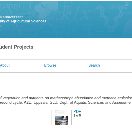
uksuniversitet
ity of Agricultural Sciences
y
udent Projects
About
Browse
Search
of vegetation and nutrients on methanotroph abundance and methane emissio
Second cycle, A2E. Uppsala: SLU, Dept. of Aquatic Sciences and Assessmen
PDF
1MB