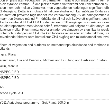
och en plats utan vegetation i 34 våtmarker i Halland och Mälardalen. I fem
av flytande kamrar. På alla platser mättes vattenkemi och koncentration a
iation inom och mellan våtmarker, men vegetationen hade ingen signifikant e
CH4-avgång. Detta är i motsats till tidigare studier och kan möjligen förklaras
en samt att proverna togs när det inte var växtsäsong. Av de näringsämnen 
 samt en ökande mängd P i förhållande till kol och kväve ett signifikant, pos
fikanta samband till löst CH4 kunde påvisas. CH4-avgången som mättes i k
 studier rapporterat men visade också, tvärtemot vad tidigare studier antytt, 
elationen mellan P och metanotrofer antyder avsaknaden av signifikanta resul
fer och utsläppen av CH4 inte kan förklaras av en eller ett fåtal faktorer, uta
samverkande faktorer som kontrollerar CH4-avgång och mikrobsamhällena invol
ffects of vegetation and nutrients on methanotroph abundance and methane e
etlands
ngve, Klara
eranmayeh, Pia
and
Peacock, Michael
and
Liu, Tong
and
Bertilsson, Stefan
allin, Marcus
NSPECIFIED
NSPECIFIED
022
econd cycle, A2E
Y011 Agricutural programme - Soil/Plant, 300.0hp