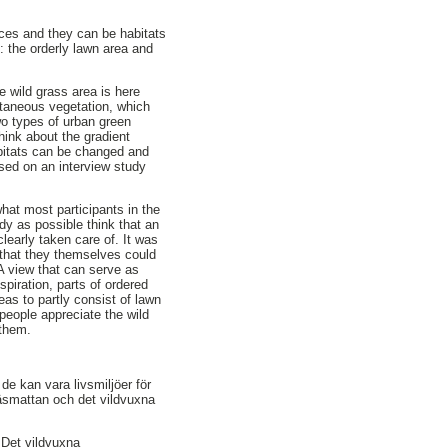
ces and they can be habitats
: the orderly lawn area and
e wild grass area is here
ntaneous vegetation, which
wo types of urban green
hink about the gradient
abitats can be changed and
ased on an interview study
hat most participants in the
dy as possible think that an
learly taken care of. It was
l that they themselves could
A view that can serve as
piration, parts of ordered
as to partly consist of lawn
people appreciate the wild
 them.
e kan vara livsmiljöer för
äsmattan och det vildvuxna
 Det vildvuxna