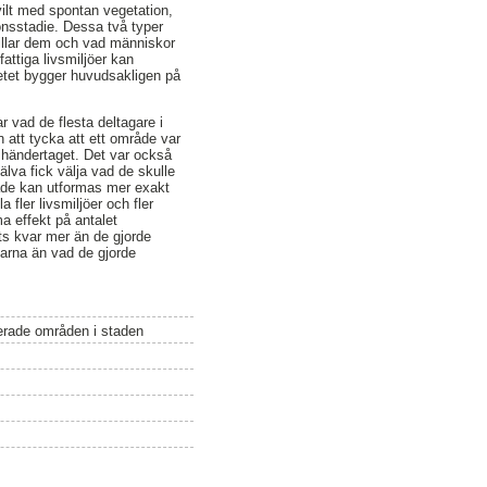
vilt med spontan vegetation,
ionsstadie. Dessa två typer
gillar dem och vad människor
attiga livsmiljöer kan
rbetet bygger huvudsakligen på
 vad de flesta deltagare i
 att tycka att ett område var
omhändertaget. Det var också
älva fick välja vad de skulle
mråde kan utformas mer exakt
 fler livsmiljöer och fler
a effekt på antalet
ts kvar mer än de gjorde
larna än vad de gjorde
nerade områden i staden