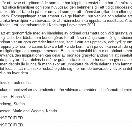
ör att avse ett grönområde som inte har klippts intensivt utan har fått växa 
 rad olika livsmiljöer och som huvudsakligen befinner sig i ett tidigt success
söks för att ta reda på mer om vad som gör att människor gillar dem eller o
dem. Förhoppningen är att arbetet ska ge klarhet i hur vanliga och relativt artf
r artrika livsmiljöer kan bevaras för att människor ska uppskatta resultatet. A
fördes i ett bostadsområde i Karlskoga i november 2021.
 att ett grönområde med en blandning av ordnad gräsmatta och vild gräsyta var
 gillade. Det bästa som kunde göras för att få så många som möjligt i studien
ändbart var att göra området intressant, som i värt att upptäcka, och tydligt 
anns öppna ytor som platsens brukare lätt kunde komma in på och känna att de sj
 var tillgängliga och oprogrammerade. En inspirationsbild för hur ett sådant o
nvända den inspirationen kan delar av ordnade gräsytor ändras till att innehålla
ilda gräsytor till att delvis bestå av gräsmatta skulle inte ha samma gynnsamm
r, men det skulle kunna få människor att uppskatta de vilda delarna som lämna
 det leda till att människor också brydde sig mer om de bevarade vildvuxna de
 vilja ha kvar dem.
ildvuxet och ordnat
rukares upplevelser av gradienten från vildvuxna områden till gräsmattedomi
örnell, Hanna Vilde
indberg, Stefan
arsson, Marie
and
Wegren, Kristin
NSPECIFIED
NSPECIFIED