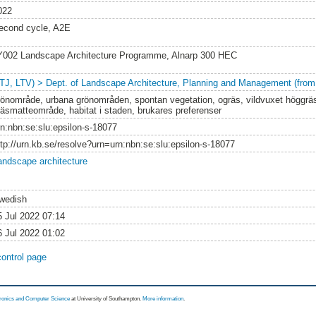
022
econd cycle, A2E
Y002 Landscape Architecture Programme, Alnarp 300 HEC
LTJ, LTV) > Dept. of Landscape Architecture, Planning and Management (from
rönområde, urbana grönområden, spontan vegetation, ogräs, vildvuxet höggrä
räsmatteområde, habitat i staden, brukares preferenser
rn:nbn:se:slu:epsilon-s-18077
ttp://urn.kb.se/resolve?urn=urn:nbn:se:slu:epsilon-s-18077
andscape architecture
wedish
5 Jul 2022 07:14
6 Jul 2022 01:02
control page
tronics and Computer Science
at University of Southampton.
More information
.