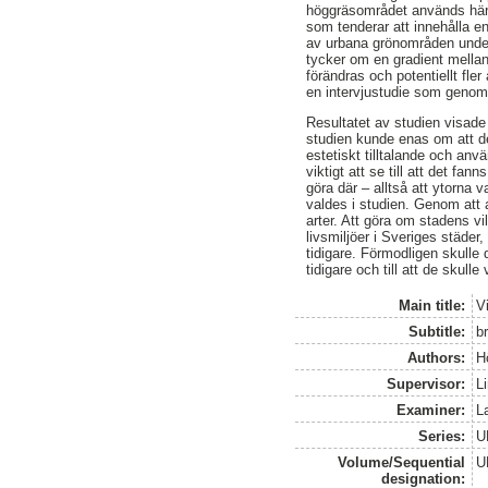
höggräsområdet används här f
som tenderar att innehålla en
av urbana grönområden under
tycker om en gradient mellan 
förändras och potentiellt fle
en intervjustudie som genom
Resultatet av studien visade
studien kunde enas om att de
estetiskt tilltalande och anv
viktigt att se till att det f
göra där – alltså att ytorna
valdes i studien. Genom att a
arter. Att göra om stadens v
livsmiljöer i Sveriges städe
tidigare. Förmodligen skulle
tidigare och till att de skulle
Main title:
V
Subtitle:
b
Authors:
H
Supervisor:
L
Examiner:
L
Series:
U
Volume/Sequential
U
designation: