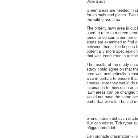
Abstract
Green areas are needed in c
for animals and plants. Two 
the wild grass area.
The orderly lawn area is cut
used to refer to a green are
tends to contain a number of
areas are examined to find o
between them. The hope is th
potentially more species-rich
that was conducted in a res
The results of the study sho
study could agree on that th
area was aesthetically pleasi
also important to ensure tha
choose what they would do t
inspiration for how such an 
lawn areas can be changed to
would not have the same bene
parts that were left behind 
Grönområden behövs i städern
djur och växter. Två typer 
höggräsområdet.
Den ordnade gräsmattan klip