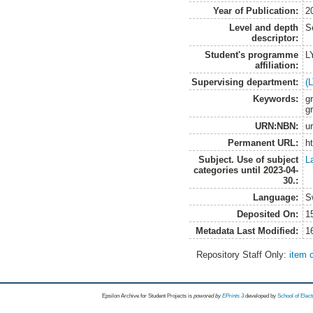
Year of Publication:
2
Level and depth
S
descriptor:
Student's programme
L
affiliation:
Supervising department:
(
Keywords:
g
g
URN:NBN:
u
Permanent URL:
h
Subject. Use of subject
L
categories until 2023-04-
30.:
Language:
S
Deposited On:
1
Metadata Last Modified:
1
Repository Staff Only:
item 
Epsilon Archive for Student Projects is
powored by
EPrints 3
developed by
School of Elec