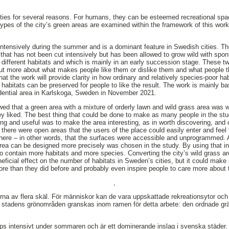
ities for several reasons. For humans, they can be esteemed recreational spa
types of the city’s green areas are examined within the framework of this work
 intensively during the summer and is a dominant feature in Swedish cities. Th
a that has not been cut intensively but has been allowed to grow wild with spo
 different habitats and which is mainly in an early succession stage. These t
ut more about what makes people like them or dislike them and what people t
at the work will provide clarity in how ordinary and relatively species-poor h
 habitats can be preserved for people to like the result. The work is mainly b
idential area in Karlskoga, Sweden in November 2021.
wed that a green area with a mixture of orderly lawn and wild grass area was w
ey liked. The best thing that could be done to make as many people in the stu
ng and useful was to make the area interesting, as in worth discovering, and c
t there were open areas that the users of the place could easily enter and fee
here – in other words, that the surfaces were accessible and unprogrammed. 
area can be designed more precisely was chosen in the study. By using that ins
 contain more habitats and more species. Converting the city’s wild grass are
ficial effect on the number of habitats in Sweden’s cities, but it could make 
more than they did before and probably even inspire people to care more about
,
a av flera skäl. För människor kan de vara uppskattade rekreationsytor och d
av stadens grönområden granskas inom ramen för detta arbete: den ordnade gr
ps intensivt under sommaren och är ett dominerande inslag i svenska städer.