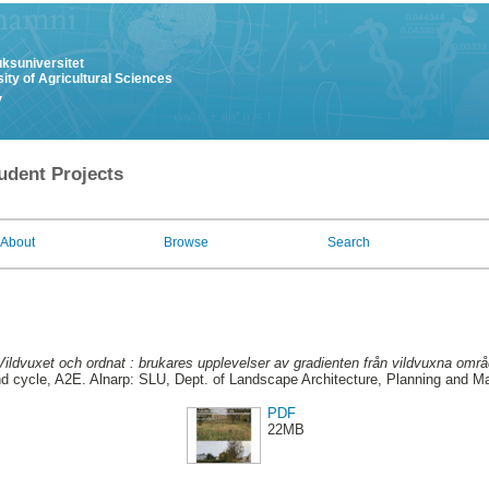
uksuniversitet
ity of Agricultural Sciences
y
udent Projects
About
Browse
Search
Vildvuxet och ordnat : brukares upplevelser av gradienten från vildvuxna omr
 cycle, A2E. Alnarp: SLU, Dept. of Landscape Architecture, Planning and 
PDF
22MB