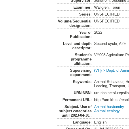
Supervisor:
Jerlström, Josefine
a
Examiner:
Wallgren, Torun
Series:
UNSPECIFIED
Volume/Sequential
UNSPECIFIED
designation:
Year of
2022
Publication:
Level and depth
Second cycle, A2E
descriptor:
Student's
VY008 Agriculture P
programme
affiliation:
Supervising
(VH) > Dept. of Anim
department:
Keywords:
Animal Behaviour, Hu
Loading, Transport, 
URN:NBN:
urn:nbn:se:slu:epsil
Permanent URL:
http://urn.kb.se/res
Subject. Use of
Animal husbandry
subject categories
Animal ecology
until 2023-04-30.:
Language:
English