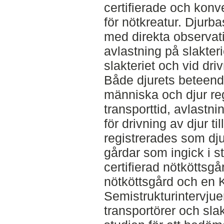
certifierade och kon
för nötkreatur. Djurb
med direkta observati
avlastning på slakter
slakteriet och vid dri
Både djurets beteend
människa och djur reg
transporttid, avlastni
för drivning av djur t
registrerades som dju
gårdar som ingick i 
certifierad nötköttsgå
nötköttsgård och en 
Semistrukturintervjue
transportörer och sla