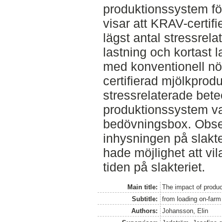
produktionssystem fö
visar att KRAV-certif
lägst antal stressrel
lastning och kortast l
med konventionell nö
certifierad mjölkprod
stressrelaterade bete
produktionssystem var
bedövningsbox. Obse
inhysningen på slakter
hade möjlighet att vi
tiden på slakteriet.
Main title:
The impact of product
Subtitle:
from loading on-farm
Authors:
Johansson, Elin