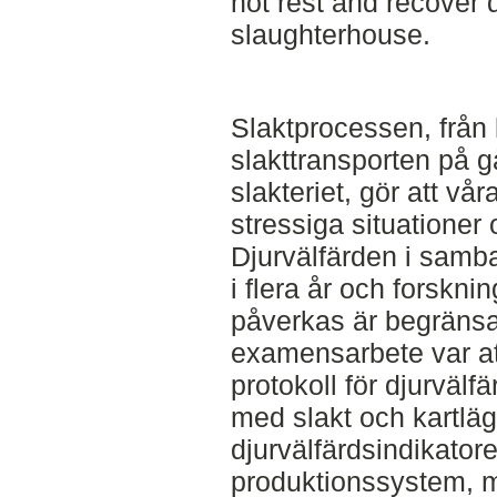
not rest and recover d
slaughterhouse.
Slaktprocessen, från 
slakttransporten på g
slakteriet, gör att vår
stressiga situationer
Djurvälfärden i samba
i flera år och forskn
påverkas är begränsa
examensarbete var at
protokoll för djurväl
med slakt och kartläg
djurvälfärdsindikator
produktionssystem, 