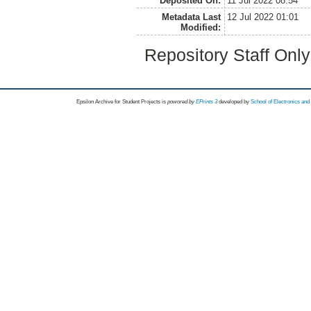
Deposited On:
11 Jul 2022 08:54
Metadata Last
12 Jul 2022 01:01
Modified:
Repository Staff Onl
Epsilon Archive for Student Projects is
powored by
EPrints 3
developed by
School of Electronics an