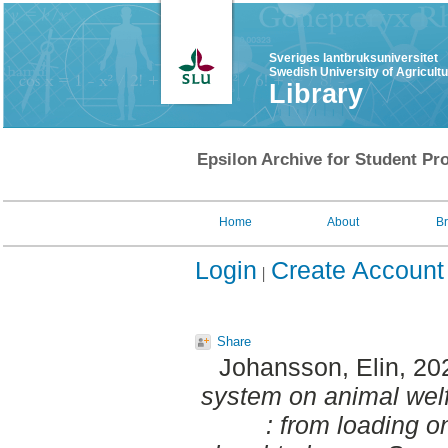
Sveriges lantbruksuniversitet
Swedish University of Agricult
Library
Epsilon Archive for Student Pro
Home
About
B
Login
Create Account
Share
Johansson, Elin
, 20
system on animal welfa
: from loading o