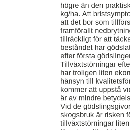
högre än den praktisk
kg/ha. Att bristsymp
att det bor som tillf
framförallt nedbrytnin
tillräckligt för att t
beståndet har gödslats
efter första gödslinge
Tillväxtstörningar eft
har troligen liten ek
hänsyn till kvalitetsf
kommer att uppstå vid
är av mindre betydels
Vid de gödslingsgivo
skogsbruk är risken 
tillväxtstörningar lit