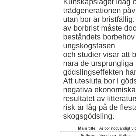
Kunskapsläget idag o
trädgenerationen påve
utan bor är bristfälli
av borbrist måste do
beståndets borbehov 
ungskogsfasen
och studier visar att b
nära de ursprungliga 
gödslingseffekten har
Att utesluta bor i gö
negativa ekonomiska
resultatet av litterat
risk är låg på de fles
skogsgödsling.
Main title:
Är bor nödvändigt vi
Authors:
Sundberg, Mattias