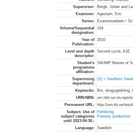
Supervisor:
Bergh, Johan
and
La
Examiner:
Agestam, Eric
Series:
Examensarbete / SLU
Volume/Sequential
154
designation:
Year of
2010
Publication:
Level and depth
Second cycle, A1E
descriptor:
Student's
SMJMP Master of Sc
programme
affiliation:
Supervising
(S) > Southern Swed
department:
Keywords:
Bor, skogsgödsling, t
URN:NBN:
urn:nbn:se:slu:epsil
Permanent URL:
http://urn.kb.se/res
Subject. Use of
Fertilizing
subject categories
Forestry production
until 2023-04-30.:
Language:
Swedish