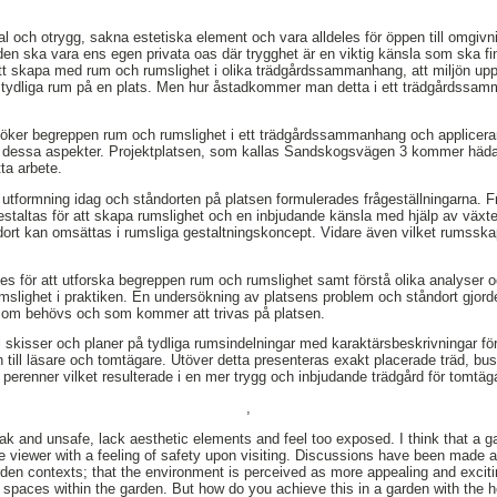
al och otrygg, sakna estetiska element och vara alldeles för öppen till omgiv
den ska vara ens egen privata oas där trygghet är en viktig känsla som ska f
tt skapa med rum och rumslighet i olika trädgårdssammanhang, att miljön uppf
tydliga rum på en plats. Men hur åstadkommer man detta i ett trädgårdssa
ker begreppen rum och rumslighet i ett trädgårdssammanhang och applicerar 
dessa aspekter. Projektplatsen, som kallas Sandskogsvägen 3 kommer hädanef
tta arbete.
 utformning idag och ståndorten på platsen formulerades frågeställningarna. 
estaltas för att skapa rumslighet och en inbjudande känsla med hjälp av växt
ort kan omsättas i rumsliga gestaltningskoncept. Vidare även vilket rumssk
des för att utforska begreppen rum och rumslighet samt förstå olika analyse
umslighet i praktiken. En undersökning av platsens problem och ståndort gjor
som behövs och som kommer att trivas på platsen.
al skisser och planer på tydliga rumsindelningar med karaktärsbeskrivningar för
 till läsare och tomtägare. Utöver detta presenteras exakt placerade träd, bu
 perenner vilket resulterade i en mer trygg och inbjudande trädgård för tomtäg
,
k and unsafe, lack aesthetic elements and feel too exposed. I think that a 
he viewer with a feeling of safety upon visiting. Discussions have been made 
rden contexts; that the environment is perceived as more appealing and excitin
 spaces within the garden. But how do you achieve this in a garden with the h