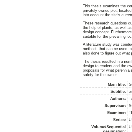
This thesis examines the co
privately owned plot, located
into account the site's curre
These research questions gui
the help of plants, as well a
design concept. Furthermore,
suitable for the prevailing loc
A literature study was cond
methods that can be used to a
also done to figure out what 
The thesis resulted in a num
design to readers and the own
proposals for what perennial
safety for the owner.
Main title:
G
Subtitle:
e
Authors:
To
Supervisor:
S
Examiner:
T
Series:
U
Volume/Sequential
U
designation: