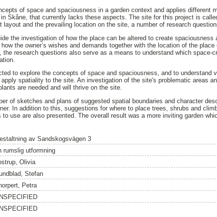
ncepts of space and spaciousness in a garden context and applies different m
 in Skåne, that currently lacks these aspects. The site for this project is c
nt layout and the prevailing location on the site, a number of research questio
de the investigation of how the place can be altered to create spaciousness an
s how the owner’s wishes and demands together with the location of the place c
 the research questions also serve as a means to understand which space-cre
ation.
ucted to explore the concepts of space and spaciousness, and to understand 
pply spatiality to the site. An investigation of the site's problematic areas a
plants are needed and will thrive on the site.
ber of sketches and plans of suggested spatial boundaries and character desc
er. In addition to this, suggestions for where to place trees, shrubs and clim
s to use are also presented. The overall result was a more inviting garden whi
estaltning av Sandskogsvägen 3
n rumslig utformning
strup, Olivia
undblad, Stefan
horpert, Petra
NSPECIFIED
NSPECIFIED