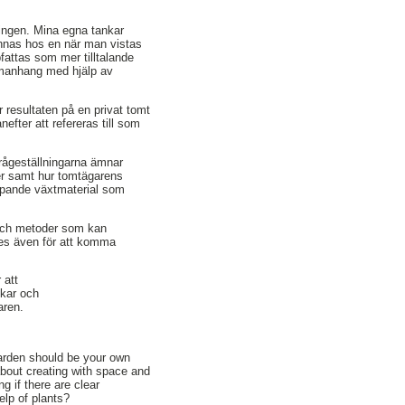
ningen. Mina egna tankar
innas hos en när man vistas
attas som mer tilltalande
mmanhang med hjälp av
resultaten på en privat tomt
ter att refereras till som
Frågeställningarna ämnar
er samt hur tomtägarens
apande växtmaterial som
r och metoder som kan
des även för att komma
 att
skar och
aren.
garden should be your own
about creating with space and
g if there are clear
elp of plants?