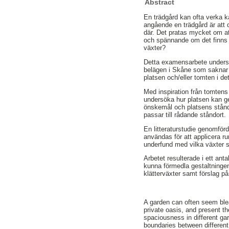
Abstract
En trädgård kan ofta verka k
angående en trädgård är att 
där. Det pratas mycket om a
och spännande om det finns 
växter?
Detta examensarbete undersö
belägen i Skåne som saknar 
platsen och/eller tomten i de
Med inspiration från tomtens
undersöka hur platsen kan g
önskemål och platsens stånd
passar till rådande ståndort.
En litteraturstudie genomför
användas för att applicera r
underfund med vilka växter 
Arbetet resulterade i ett ant
kunna förmedla gestaltningen
klätterväxter samt förslag på
A garden can often seem blea
private oasis, and present t
spaciousness in different ga
boundaries between different