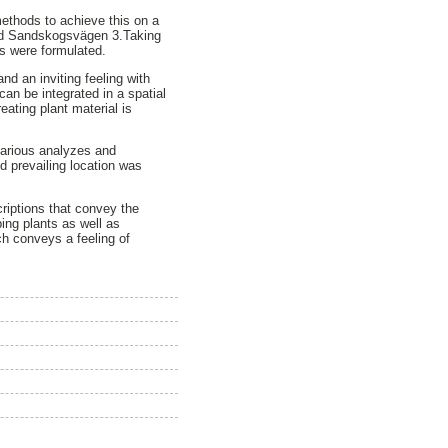
ethods to achieve this on a
alled Sandskogsvägen 3.Taking
ns were formulated.
d an inviting feeling with
an be integrated in a spatial
ating plant material is
various analyzes and
nd prevailing location was
riptions that convey the
bing plants as well as
ch conveys a feeling of