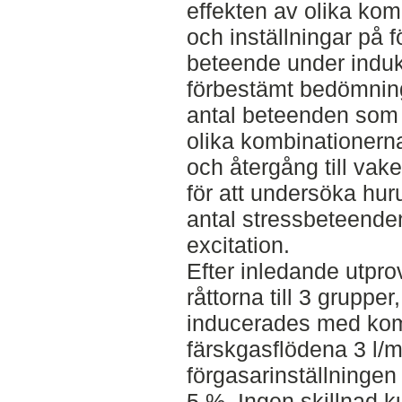
effekten av olika kom
och inställningar på 
beteende under indukt
förbestämt bedömnings
antal beteenden som
olika kombinationerna
och återgång till vak
för att undersöka huru
antal stressbeteende
excitation.
Efter inledande utpr
råttorna till 3 grupper
inducerades med kom
färskgasflödena 3 l/mi
förgasarinställningen
5 %. Ingen skillnad 