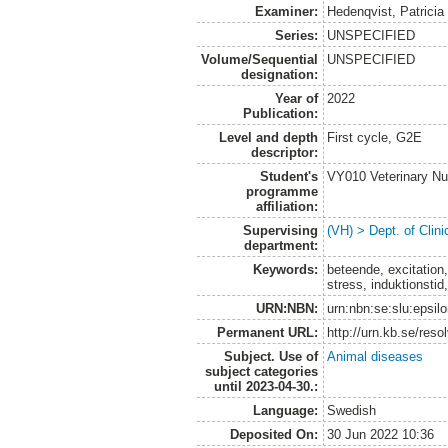
Examiner:
Hedenqvist, Patricia
Series:
UNSPECIFIED
Volume/Sequential
UNSPECIFIED
designation:
Year of
2022
Publication:
Level and depth
First cycle, G2E
descriptor:
Student's
VY010 Veterinary N
programme
affiliation:
Supervising
(VH) > Dept. of Clini
department:
Keywords:
beteende, excitation,
stress, induktionstid
URN:NBN:
urn:nbn:se:slu:epsil
Permanent URL:
http://urn.kb.se/res
Subject. Use of
Animal diseases
subject categories
until 2023-04-30.:
Language:
Swedish
Deposited On:
30 Jun 2022 10:36