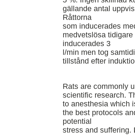
gällande antal uppvi
Råttorna
som inducerades med
medvetslösa tidigare 
inducerades 3
l/min men tog samtidig
tillstånd efter indukti
Rats are commonly us
scientific research. T
to anesthesia which i
the best protocols an
potential
stress and suffering. 