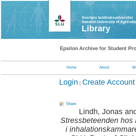
Sveriges lantbruksuniversitet
Swedish University of Agricult
Library
Epsilon Archive for Student Pro
Home
About
B
Login
Create Account
Share
Lindh, Jonas
an
Stressbeteenden hos r
i inhalationskammar