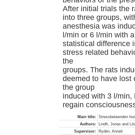
After initial trials th
into three groups, wit
anesthesia was induce
l/min or 6 l/min with 
statistical differenc
stress related behav
the
groups. The rats indu
deemed to have lost 
the group
induced with 3 l/min, 
regain consciousness
Main title:
Stressbeteenden hos 
Authors:
Lindh, Jonas
and
Löv
Supervisor:
Rydén, Anneli