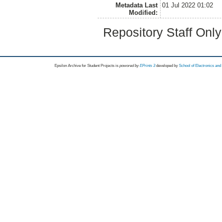
Metadata Last
01 Jul 2022 01:02
Modified:
Repository Staff Onl
Epsilon Archive for Student Projects is
powored by
EPrints 3
developed by
School of Electronics an