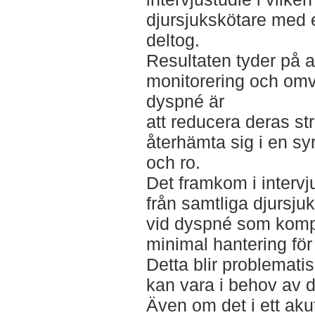
djursjukskötare med e
deltog.
Resultaten tyder på at
monitorering och om
dyspné är
att reducera deras st
återhämta sig i en s
och ro.
Det framkom i intervj
från samtliga djursj
vid dyspné som kompl
minimal hantering för 
Detta blir problematis
kan vara i behov av 
Även om det i ett akut