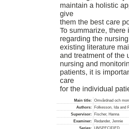
maintain a holistic a
give
them the best care po
To summarize, there i
regarding the nursing
existing literature m
and treatment of the
nursing and monitoring
patients, it is importa
care
for the individual pati
Main title:
Omvårdnad och monit
Authors:
Folkesson, Ida
and
R
Supervisor:
Fischer, Hanna
Examiner:
Redander, Jennie
Series:
UNSPECIFIED