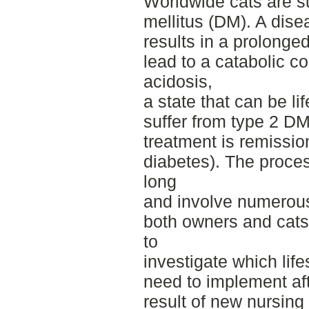
Worldwide cats are su
mellitus (DM). A disea
results in a prolong
lead to a catabolic c
acidosis,
a state that can be li
suffer from type 2 DM
treatment is remission
diabetes). The proce
long
and involve numerous 
both owners and cats
to
investigate which lif
need to implement aft
result of new nursin