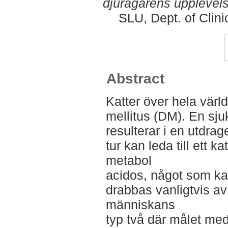
djurägarens upplevels
SLU, Dept. of Clini
Abstract
Katter över hela värl
mellitus (DM). En sj
resulterar i en utdrag
tur kan leda till ett k
metabol
acidos, något som ka
drabbas vanligtvis av
människans
typ två där målet me