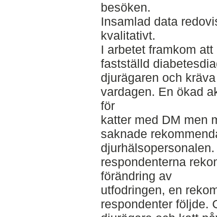
besöken.
Insamlad data redovis
kvalitativt.
I arbetet framkom att
fastställd diabetesdi
djurägaren och kräva
vardagen. En ökad akti
för
katter med DM men m
saknade rekommendat
djurhälsopersonalen.
respondenterna rek
förändring av
utfodringen, en rek
respondenter följde. 