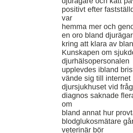
djurägare och katt p
positivt efter faststä
var
hemma mer och genom
en oro bland djuräg
kring att klara av bl
Kunskapen om sjuk
djurhälsopersonalen
upplevdes ibland bris
vände sig till internet i
djursjukhuset vid fråg
diagnos saknade flera
om
bland annat hur prov
blodglukosmätare går 
veterinär bör