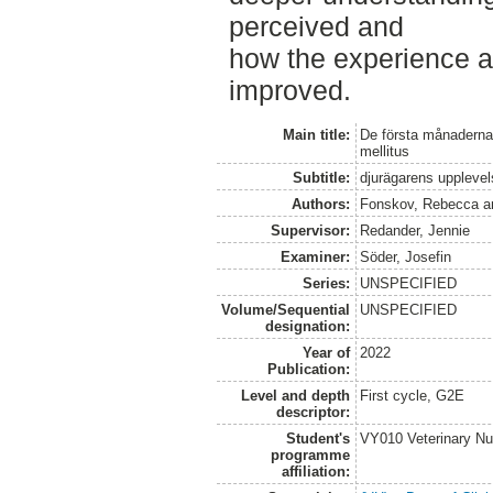
perceived and
how the experience a
improved.
Main title:
De första månaderna
mellitus
Subtitle:
djurägarens upplevel
Authors:
Fonskov, Rebecca
a
Supervisor:
Redander, Jennie
Examiner:
Söder, Josefin
Series:
UNSPECIFIED
Volume/Sequential
UNSPECIFIED
designation:
Year of
2022
Publication:
Level and depth
First cycle, G2E
descriptor:
Student's
VY010 Veterinary N
programme
affiliation: