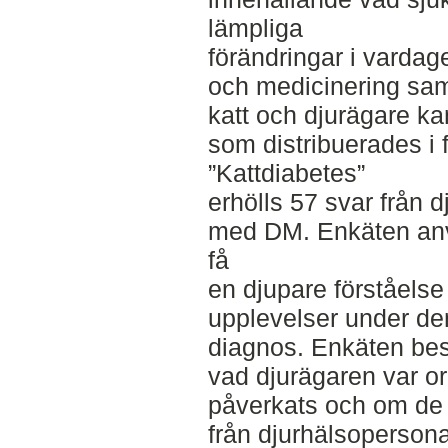
lämpliga
förändringar i vardag
och medicinering sam
katt och djurägare k
som distribuerades i
”Kattdiabetes”
erhölls 57 svar från 
med DM. Enkäten anv
få
en djupare förståelse
upplevelser under den
diagnos. Enkäten bes
vad djurägaren var or
påverkats och om de
från djurhälsopersona