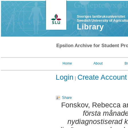
Sveriges lantbruksuniversitet
Swedish University of Agricult
Library
Epsilon Archive for Student Pro
Home
About
B
Login
Create Account
Share
Fonskov, Rebecca
a
första månad
nydiagnostiserad k