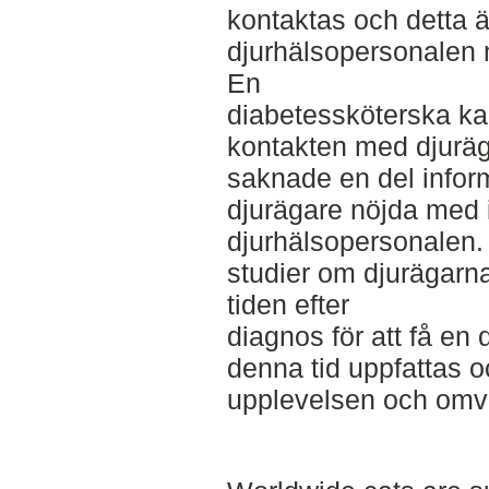
kontaktas och detta ä
djurhälsopersonalen må
En
diabetessköterska kan 
kontakten med djuräga
saknade en del infor
djurägare nöjda med i
djurhälsopersonalen.
studier om djurägarna
tiden efter
diagnos för att få en 
denna tid uppfattas o
upplevelsen och omv