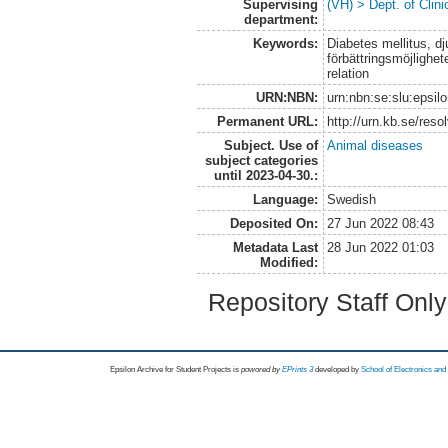
Supervising
(VH) > Dept. of Clini
department:
Keywords:
Diabetes mellitus, dj
förbättringsmöjlighet
relation
URN:NBN:
urn:nbn:se:slu:epsil
Permanent URL:
http://urn.kb.se/res
Subject. Use of
Animal diseases
subject categories
until 2023-04-30.:
Language:
Swedish
Deposited On:
27 Jun 2022 08:43
Metadata Last
28 Jun 2022 01:03
Modified:
Repository Staff Onl
Epsilon Archive for Student Projects is
powored by
EPrints 3
developed by
School of Electronics an