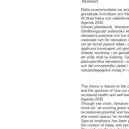
Abstract
Detta examensarbete tar avs
gestaltade livsmiljöer och f
till ökad hälsa och välbefin
Agenda 2030.
Genom platsbesök, litteratur
förhållningssätt undersöks ett
rekreativa potential och hur 
varierade rum för rekreation i
vid att förstå platsen både 
applicera kunskapen vid gest
Arbetet resulterar i ett gesta
ett stråk med ny kodning. Ge
platsspecifika rekreations- 
och det immateriella värdet 
naturpedagogiska inslag in i 
This thesis is based on the 
and the question of how our 
increased health and well-bei
Agenda 2030.
Through site visits, literatu
mind-set, an existing green 
recreational potential and h
and varied spaces for recrea
Special emphasis has been p
the context of today and yes