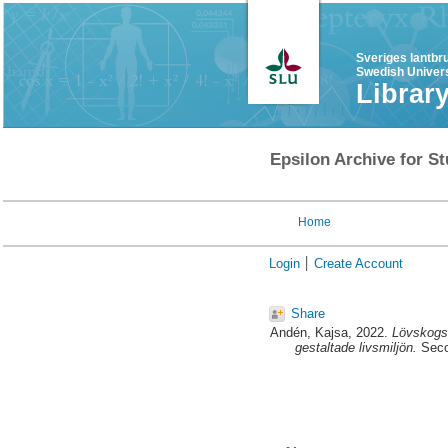
Sveriges lantbr
Swedish Univers
Librar
Epsilon Archive for St
Home
Login
Create Account
Share
Andén, Kajsa
, 2022.
Lövskogsl
gestaltade livsmiljön.
Secon