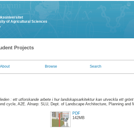
uksuniversitet
ity of Agricultural Sciences
y
udent Projects
About
Browse
Search
eden : ett utforskande arbete i hur landskapsarkitektur kan utveckla ett grönt 
d cycle, A2E. Alnarp: SLU, Dept. of Landscape Architecture, Planning and
PDF
142MB