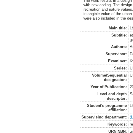
The work results in a design p
with new coding. The design o
recreation and nature values.
intangible value of the urba
were also included in the des
Main title:
L
Subtitle:
et
ge
Authors:
A
Supervisor:
D
Examiner:
K
Series:
U
Volume/Sequential
U
designation:
Year of Publication:
2
Level and depth
S
descriptor:
Student's programme
L
affiliation:
Supervising department:
(
Keywords:
re
URN:NBN:
u