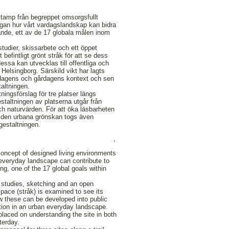
tamp från begreppet omsorgsfullt
rågan hur vårt vardagslandskap kan bidra
nande, ett av de 17 globala målen inom
studier, skissarbete och ett öppet
 befintligt grönt stråk för att se dess
dessa kan utvecklas till offentliga och
 Helsingborg. Särskild vikt har lagts
i dagens och gårdagens kontext och sen
altningen.
ltningsförslag för tre platser längs
staltningen av platserna utgår från
och naturvärden. För att öka läsbarheten
i den urbana grönskan togs även
gestaltningen.
,
concept of designed living environments
everyday landscape can contribute to
ng, one of the 17 global goals within
re studies, sketching and an open
space (stråk) is examined to see its
ow these can be developed into public
tion in an urban everyday landscape.
laced on understanding the site in both
terday.