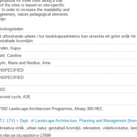
roposal for three sites along a trail
f the sites is based on site-specific
 In order to increase the readability and
n greenery, nature pedagogical elements
ign.
övskogsleden
t utforskande arbete i hur landskapsarkitektur kan utveckla ett grönt stråk för
staltade livsmiljön
ndén, Kajsa
ahl, Caroline
ylin, Maria
and
Nordius, Arne
NSPECIFIED
NSPECIFIED
022
econd cycle, A2E
Y002 Landscape Architecture Programme, Alnarp 300 HEC
LTJ, LTV) > Dept. of Landscape Architecture, Planning and Management (from
kreativa stråk, urban natur, gestaltad livsmiljö, rekreation, viderkvickelse, l
rn:nbn:se:slu:epsilon-s-17699