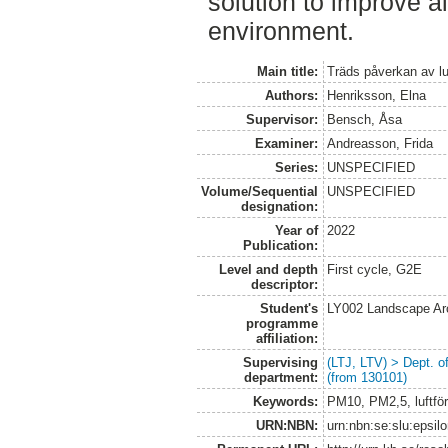
solution to improve ai
environment.
Main title:
Träds påverkan av luf
Authors:
Henriksson, Elna
Supervisor:
Bensch, Åsa
Examiner:
Andreasson, Frida
Series:
UNSPECIFIED
Volume/Sequential
UNSPECIFIED
designation:
Year of
2022
Publication:
Level and depth
First cycle, G2E
descriptor:
Student's
LY002 Landscape Ar
programme
affiliation:
Supervising
(LTJ, LTV) > Dept. 
department:
(from 130101)
Keywords:
PM10, PM2,5, luftför
URN:NBN:
urn:nbn:se:slu:epsil