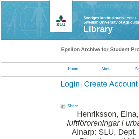
Sveriges lantbruksuniversitet
Swedish University of Agricult
Library
Epsilon Archive for Student Pro
Home
About
B
Login
Create Account
Share
Henriksson, Elna
luftföroreningar i urb
Alnarp: SLU, Dept.