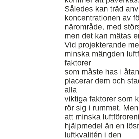
Således kan träd anv
koncentrationen av för
närområde, med störs
men det kan mätas en 
Vid projekterande med 
minska mängden luftfö
faktorer
som måste has i åtank
placerar dem och sta
alla
viktiga faktorer som
rör sig i rummet. Men
att minska luftföroren
hjälpmedel än en lösni
luftkvalitén i den