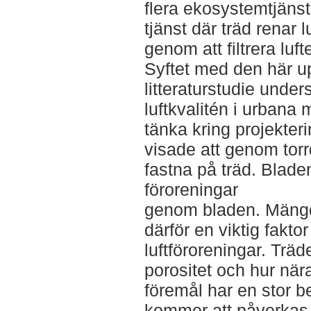
flera ekosystemtjänst
tjänst där träd renar l
genom att filtrera luft
Syftet med den här u
litteraturstudie unde
luftkvalitén i urbana
tänka kring projekteri
visade att genom torr
fastna på träd. Blad
föroreningar
genom bladen. Mängd
därför en viktig faktor
luftföroreningar. Tr
porositet och hur nära 
föremål har en stor be
kommer att påverkas