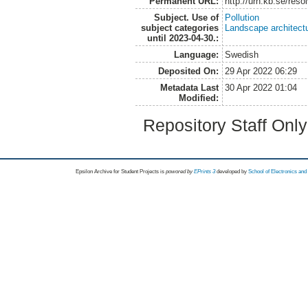
Permanent URL:
http://urn.kb.se/res
Subject. Use of
Pollution
subject categories
Landscape architect
until 2023-04-30.:
Language:
Swedish
Deposited On:
29 Apr 2022 06:29
Metadata Last
30 Apr 2022 01:04
Modified:
Repository Staff Onl
Epsilon Archive for Student Projects is
powored by
EPrints 3
developed by
School of Electronics an