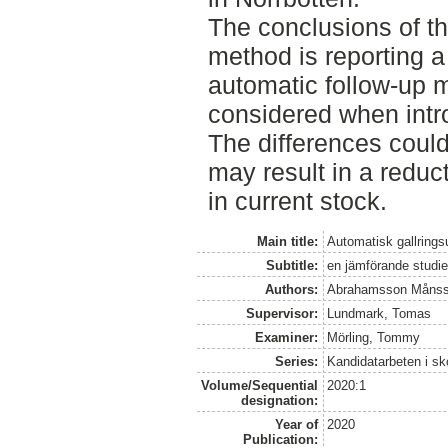
The conclusions of th
method is reporting a
automatic follow-up 
considered when intr
The differences coul
may result in a reduct
in current stock.
Main title:
Automatisk gallrings
Subtitle:
en jämförande studie
Authors:
Abrahamsson Månss
Supervisor:
Lundmark, Tomas
Examiner:
Mörling, Tommy
Series:
Kandidatarbeten i s
Volume/Sequential
2020:1
designation:
Year of
2020
Publication: