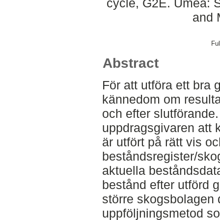
cycle, G2E. Umeå: S
and 
Ful
Abstract
För att utföra ett bra 
kännedom om resulta
och efter slutförande.
uppdragsgivaren att ko
är utfört på rätt vis 
beståndsregister/sk
aktuella beståndsdat
bestånd efter utförd 
större skogsbolagen 
uppföljningsmetod s