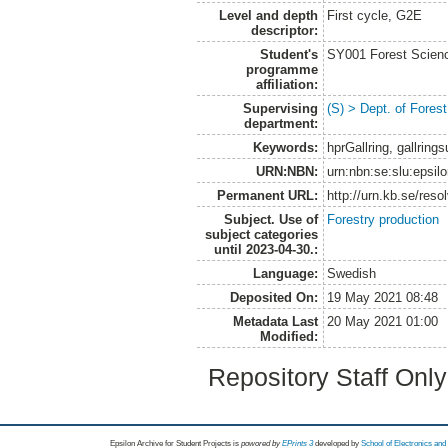
Level and depth
First cycle, G2E
descriptor:
Student's
SY001 Forest Scien
programme
affiliation:
Supervising
(S) > Dept. of Fore
department:
Keywords:
hprGallring, gallring
URN:NBN:
urn:nbn:se:slu:epsil
Permanent URL:
http://urn.kb.se/res
Subject. Use of
Forestry production
subject categories
until 2023-04-30.:
Language:
Swedish
Deposited On:
19 May 2021 08:48
Metadata Last
20 May 2021 01:00
Modified:
Repository Staff Onl
Epsilon Archive for Student Projects is
powored by
EPrints 3
developed by
School of Electronics an