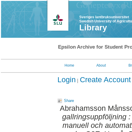
Sveriges lantbruksuniversitet
Swedish University of Agricult
Library
Epsilon Archive for Student Pro
Home
About
B
Login
Create Account
Share
Abrahamsson Månsso
gallringsuppföljning 
manuell och automati