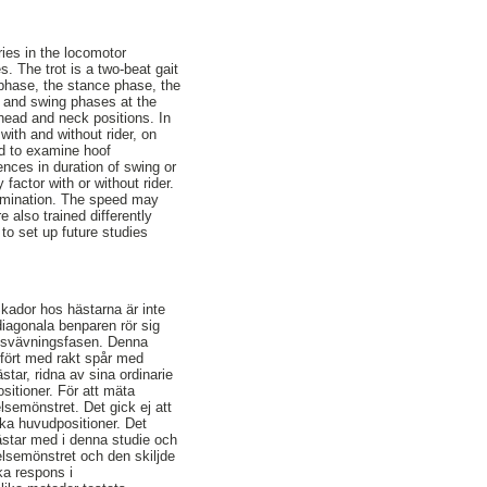
ries in the locomotor
. The trot is a two-beat gait
 phase, the stance phase, the
- and swing phases at the
t head and neck positions. In
ith and without rider, on
ed to examine hoof
ces in duration of swing or
actor with or without rider.
amination. The speed may
 also trained differently
to set up future studies
Skador hos hästarna är inte
diagonala benparen rör sig
ch svävningsfasen. Denna
mfört med rakt spår med
tar, ridna av sina ordinarie
ositioner. För att mäta
lsemönstret. Det gick ej att
ika huvudpositioner. Det
ästar med i denna studie och
elsemönstret och den skiljde
ika respons i