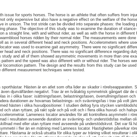
issue for sports horses. The horse is an athlete that often suffers from inju
not only expensive but also have a negative effect on the welfare of the horses
e in unison. The trot stride can be divided into separate phases: the loading
ing phase. The objective of this study was to examine the duration of stance
on a straight line, with and without rider, as well as with the horse in differen
warmblood horses ridden by their normal rider. The measurements were done w
 well as in several different head and neck positions. Accelerometers where us
ator was used to examine gait asymmetry. There were no significant differen
 head and neck positions. There was no significant difference regarding duty f
his study and all of them showed asymmetric movements in more than one ex
 pattern and the speed was also different with or without rider. The horses were
r locomotion pattern. The design and the results from this study can be used 
e different measurement techniques were tested.
,
s sporthästar. Hästen är en atlet som ofta lider av skador i rörelseapparaten. 
även djurvälfärden negativt. Trav är en tvåtaktig symmetrisk gångart där de 
las in i olika faser: isättningsfasen, belastningsfasen, överrullningsfasen o
udera durationen av hovarnas belastnings- och svävningsfas i trav på volt jä
med hästen i olika huvudpositioner. I studien deltog fyra stycken varmblodshäs
d och utan ryttare, på rakt spår och på volt och i flera olika huvud- och halsp
ccelerometrar. Lameness locator användes för att kontrollera asymmetri i röre
llnad i resultaten avseende duration av svävning- och understödsfas mellan ol
skillnad med eller utan ryttare med avseende på understödskvot. Det var få h
symmetri i fler än en mätning med Lamness locator. Hastigheten påverkar rör
are. Hästarna är också utsatta för olika typer av träning vilket resulterar i ol