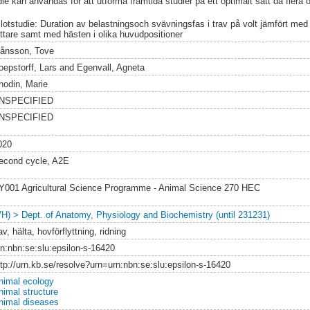
e kan användas för att utforma framtida studier på ett optimalt sätt då flera 
ilotstudie: Duration av belastningsoch svävningsfas i trav på volt jämfört med
yttare samt med hästen i olika huvudpositioner
ånsson, Tove
oepstorff, Lars
and
Egenvall, Agneta
hodin, Marie
NSPECIFIED
NSPECIFIED
020
econd cycle, A2E
Y001 Agricultural Science Programme - Animal Science 270 HEC
VH) > Dept. of Anatomy, Physiology and Biochemistry (until 231231)
av, hälta, hovförflyttning, ridning
rn:nbn:se:slu:epsilon-s-16420
ttp://urn.kb.se/resolve?urn=urn:nbn:se:slu:epsilon-s-16420
nimal ecology
nimal structure
nimal diseases