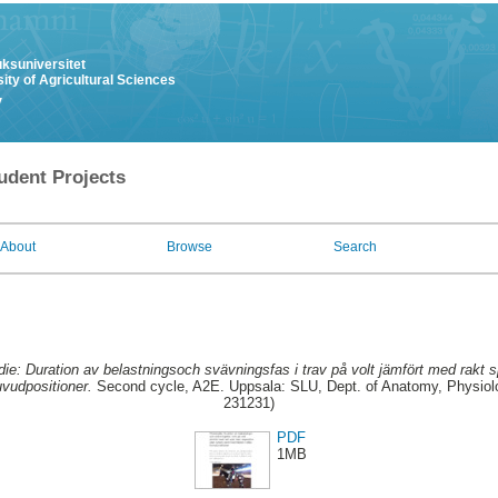
uksuniversitet
ity of Agricultural Sciences
y
udent Projects
About
Browse
Search
die: Duration av belastningsoch svävningsfas i trav på volt jämfört med rakt 
vudpositioner.
Second cycle, A2E. Uppsala: SLU, Dept. of Anatomy, Physiolo
231231)
PDF
1MB