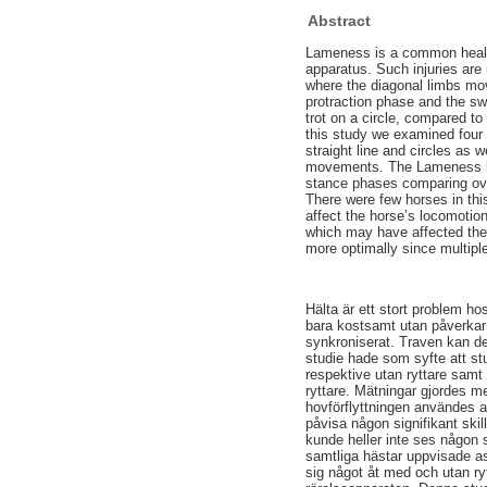
Abstract
Lameness is a common health 
apparatus. Such injuries are 
where the diagonal limbs mov
protraction phase and the sw
trot on a circle, compared to 
this study we examined four 
straight line and circles as
movements. The Lameness loc
stance phases comparing over
There were few horses in t
affect the horse’s locomotion
which may have affected thei
more optimally since multipl
Hälta är ett stort problem ho
bara kostsamt utan påverkar 
synkroniserat. Traven kan de
studie hade som syfte att st
respektive utan ryttare samt 
ryttare. Mätningar gjordes me
hovförflyttningen användes a
påvisa någon signifikant ski
kunde heller inte ses någon 
samtliga hästar uppvisade a
sig något åt med och utan rytt