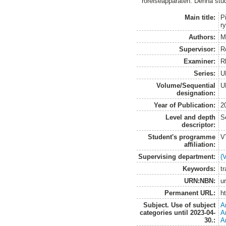
rörelseapparaten. Denna studi
Main title:
P
r
Authors:
M
Supervisor:
R
Examiner:
R
Series:
U
Volume/Sequential
U
designation:
Year of Publication:
2
Level and depth
S
descriptor:
Student's programme
V
affiliation:
Supervising department:
(
Keywords:
tr
URN:NBN:
u
Permanent URL:
h
Subject. Use of subject
A
categories until 2023-04-
A
30.:
A