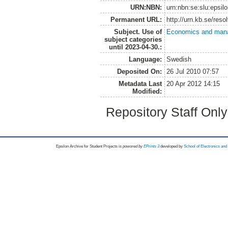
URN:NBN:
urn:nbn:se:slu:epsil
Permanent URL:
http://urn.kb.se/res
Subject. Use of
Economics and man
subject categories
until 2023-04-30.:
Language:
Swedish
Deposited On:
26 Jul 2010 07:57
Metadata Last
20 Apr 2012 14:15
Modified:
Repository Staff Onl
Epsilon Archive for Student Projects is
powored by
EPrints 3
developed by
School of Electronics an