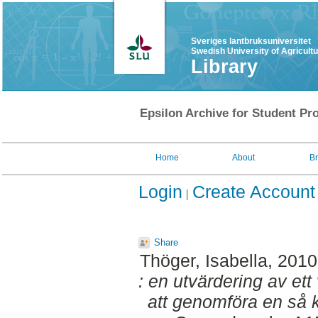
Sveriges lantbruksuniversitet
Swedish University of Agricult
Library
Epsilon Archive for Student Pro
Home
About
B
Login
Create Account
Share
Thöger, Isabella
, 201
: en utvärdering av et
att genomföra en så ka