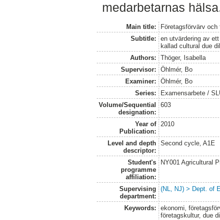
medarbetarnas hälsa
Main title:
Företagsförvärv och 
Subtitle:
en utvärdering av et
kallad cultural due di
Authors:
Thöger, Isabella
Supervisor:
Öhlmér, Bo
Examiner:
Öhlmér, Bo
Series:
Examensarbete / SLU
Volume/Sequential
603
designation:
Year of
2010
Publication:
Level and depth
Second cycle, A1E
descriptor:
Student's
NY001 Agricultural
programme
affiliation:
Supervising
(NL, NJ) > Dept. of
department:
Keywords:
ekonomi, företagsförv
företagskultur, due di