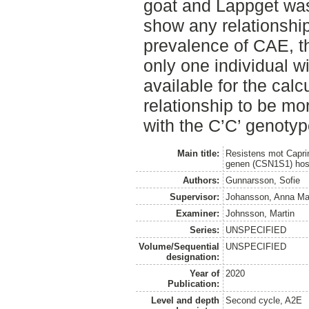
goat and Lappget was
show any relationshi
prevalence of CAE, t
only one individual w
available for the calc
relationship to be mor
with the C’C’ genotyp
Main title:
Resistens mot Caprin 
genen (CSN1S1) hos
Authors:
Gunnarsson, Sofie
Supervisor:
Johansson, Anna Ma
Examiner:
Johnsson, Martin
Series:
UNSPECIFIED
Volume/Sequential
UNSPECIFIED
designation:
Year of
2020
Publication:
Level and depth
Second cycle, A2E