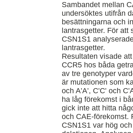
Sambandet mellan C
undersöktes utifrån da
besättningarna och 
lantrasgetter. För att
CSN1S1 analyserade 
lantrasgetter.
Resultaten visade att
CCR5 hos båda getra
av tre genotyper varde
är mutationen som kan
och A'A', C'C' och C'
ha låg förekomst i b
gick inte att hitta n
och CAE-förekomst. F
CSN1S1 var hög och 