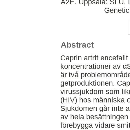
A2E. Uppsala: SLU, D
Genetic
Abstract
Caprin artrit encefali
koncentrationer av α
är två problemområd
getproduktionen. Capri
virussjukdom som lik
(HIV) hos människa o
Sjukdomen går inte a
av hela besättningen 
förebygga vidare smit