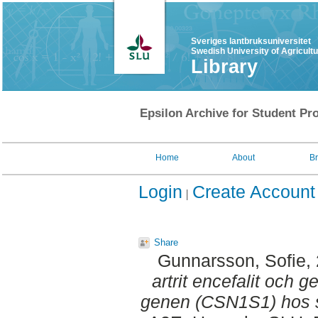
Sveriges lantbruksuniversitet
Swedish University of Agricult
Library
Epsilon Archive for Student Pro
Home
About
B
Login
Create Account
Share
Gunnarsson, Sofie
,
artrit encefalit och g
genen (CSN1S1) hos s