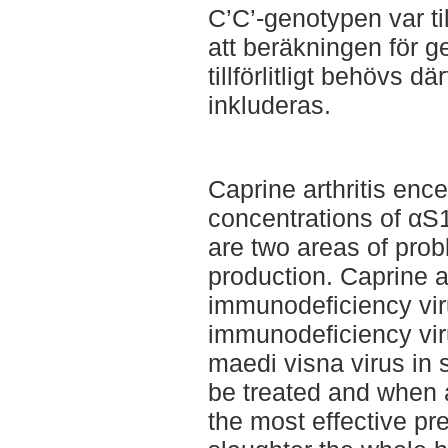
C’C’-genotypen var ti
att beräkningen för g
tillförlitligt behövs d
inkluderas.
Caprine arthritis enc
concentrations of αS1
are two areas of pro
production. Caprine ar
immunodeficiency vir
immunodeficiency vir
maedi visna virus in
be treated and when 
the most effective pr