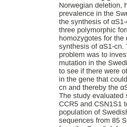
Norwegian deletion, 
prevalence in the Sw
the synthesis of αS1-
three polymorphic for
homozygotes for the d
synthesis of αS1-cn. 
problem was to invest
mutation in the Swed
to see if there were o
in the gene that could
cn and thereby the α
The study evaluated 
CCR5 and CSN1S1 to f
population of Swedis
sequences from 85 S