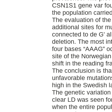
CSN1S1 gene var fou
the population carried
The evaluation of t
additional sites for m
connected to de G’ al
deletion. The most in
four bases “AAAG” oc
site of the Norwegian
shift in the reading f
The conclusion is tha
unfavorable mutatio
high in the Swedish 
The genetic variatio
clear LD was seen fo
when the entire popu