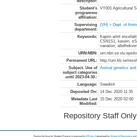
descriptor:
Student's
VY001 Agricultural 
programme
affiliation:
Supervising
(VH) > Dept. of Anim
department:
Keywords:
Kaprin artrit encefa
CSN1S1, kasein, αS1-
variation, allelfrekve
URN:NBN:
urn:nbn:se:slu:epsil
Permanent URL:
http://urn.kb.se/res
Subject. Use of
Animal genetics and
subject categories
until 2023-04-30.:
Language:
Swedish
Deposited On:
14 Dec 2020 11:35
Metadata Last
15 Dec 2020 02:00
Modified:
Repository Staff Onl
Epsilon Archive for Student Projects is
powored by
EPrints 3
developed by
School of Electronics an