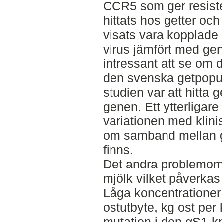
CCR5 som ger resist
hittats hos getter och
visats vara kopplade 
virus jämfört med gen
intressant att se om
den svenska getpopul
studien var att hitta 
genen. Ett ytterligare
variationen med klini
om samband mellan 
finns.
Det andra problemomr
mjölk vilket påverka
Låga koncentrationer r
ostutbyte, kg ost per
mutation i den αS1