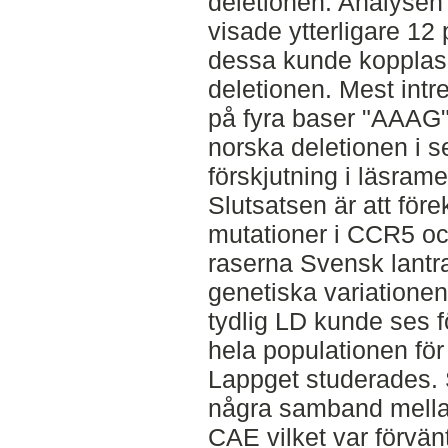
deletionen. Analyse
visade ytterligare 12 
dessa kunde kopplas t
deletionen. Mest intr
på fyra baser "AAAG"
norska deletionen i se
förskjutning i läsrame
Slutsatsen är att f
mutationer i CCR5 o
raserna Svensk lantr
genetiska variationen
tydlig LD kunde ses 
hela populationen fö
Lappget studerades. 
några samband mella
CAE vilket var förvän