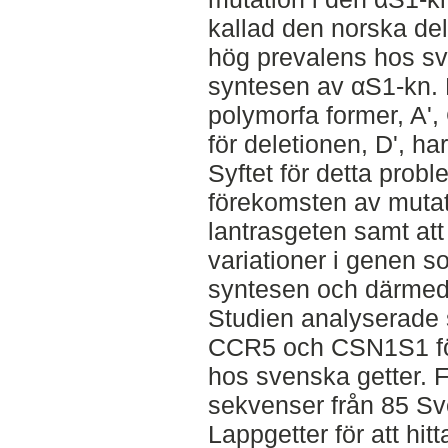
kallad den norska del
hög prevalens hos sv
syntesen av αS1-kn. M
polymorfa former, A',
för deletionen, D', h
Syftet för detta prob
förekomsten av muta
lantrasgeten samt at
variationer i genen 
syntesen och därmed
Studien analyserade 
CCR5 och CSN1S1 för 
hos svenska getter.
sekvenser från 85 Sv
Lappgetter för att hitt