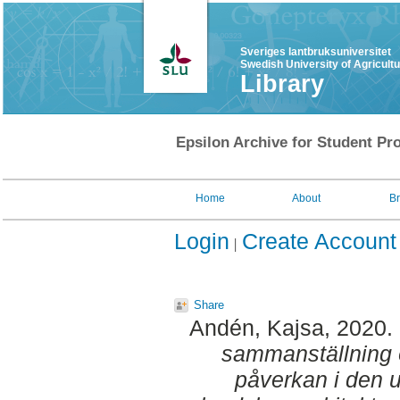
Sveriges lantbruksuniversitet
Swedish University of Agricult
Library
Epsilon Archive for Student Pro
Home
About
B
Login
Create Account
Share
Andén, Kajsa
, 2020.
sammanställning öv
påverkan i den 