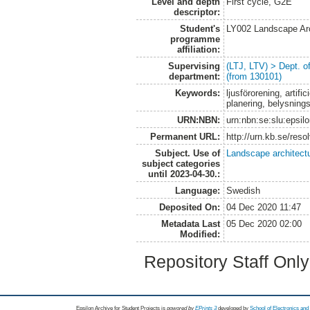
Level and depth
First cycle, G2E
descriptor:
Student's
LY002 Landscape Ar
programme
affiliation:
Supervising
(LTJ, LTV) > Dept. 
department:
(from 130101)
Keywords:
ljusförorening, artifi
planering, belysning
URN:NBN:
urn:nbn:se:slu:epsil
Permanent URL:
http://urn.kb.se/res
Subject. Use of
Landscape architect
subject categories
until 2023-04-30.:
Language:
Swedish
Deposited On:
04 Dec 2020 11:47
Metadata Last
05 Dec 2020 02:00
Modified:
Repository Staff Onl
Epsilon Archive for Student Projects is
powored by
EPrints 3
developed by
School of Electronics an