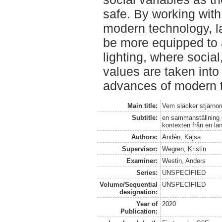
safe. By working with
modern technology, l
be more equipped to 
lighting, where socia
values are taken int
advances of modern t
Main title:
Vem släcker stjärno
Subtitle:
en sammanställning öv
kontexten från en la
Authors:
Andén, Kajsa
Supervisor:
Wegren, Kristin
Examiner:
Westin, Anders
Series:
UNSPECIFIED
Volume/Sequential
UNSPECIFIED
designation:
Year of
2020
Publication: