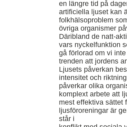
en längre tid på dag
artificiella ljuset kan
folkhälsoproblem som
övriga organismer påv
Däribland de natt-akt
vars nyckelfunktion so
gå förlorad om vi inte
trenden att jordens art
Ljusets påverkan bes
intensitet och riktni
påverkar olika organis
komplext arbete att l
mest effektiva sättet 
ljusföroreningar är ge
står i
konflikt med sociala