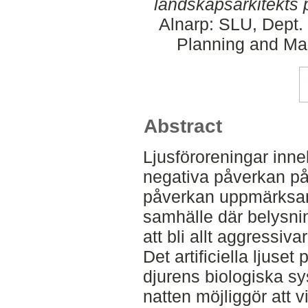
landskapsarkitekts 
Alnarp: SLU, Dept.
Planning and Ma
Abstract
Ljusföroreningar innebä
negativa påverkan på
påverkan uppmärksam
samhälle där belysni
att bli allt aggressiv
Det artificiella ljuse
djurens biologiska s
natten möjliggör att 