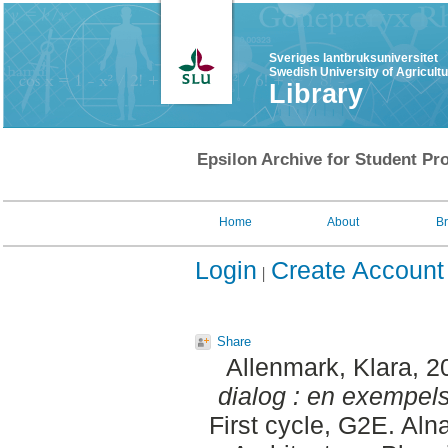
Sveriges lantbruksuniversitet
Swedish University of Agricult
Library
Epsilon Archive for Student Pro
Home
About
B
Login
Create Account
Share
Allenmark, Klara
, 2
dialog : en exempels
First cycle, G2E. Al