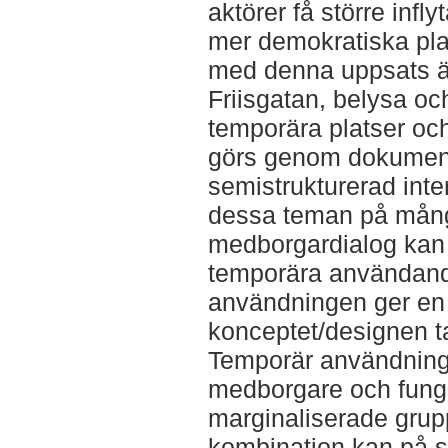
aktörer få större infly
mer demokratiska pla
med denna uppsats är
Friisgatan, belysa o
temporära platser oc
görs genom dokumen
semistrukturerad inter
dessa teman på mång
medborgardialog kan bi
temporära användand
användningen ger en m
konceptet/designen t
Temporär användning
medborgare och fung
marginaliserade grup
kombination kan på s