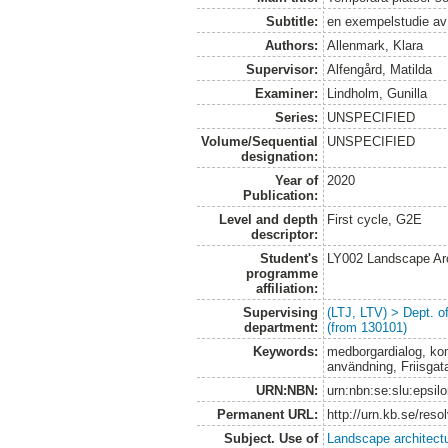
Subtitle:
en exempelstudie av
Authors:
Allenmark, Klara
Supervisor:
Alfengård, Matilda
Examiner:
Lindholm, Gunilla
Series:
UNSPECIFIED
Volume/Sequential
UNSPECIFIED
designation:
Year of
2020
Publication:
Level and depth
First cycle, G2E
descriptor:
Student's
LY002 Landscape Ar
programme
affiliation:
Supervising
(LTJ, LTV) > Dept. 
department:
(from 130101)
Keywords:
medborgardialog, kom
användning, Friisga
URN:NBN:
urn:nbn:se:slu:epsil
Permanent URL:
http://urn.kb.se/res
Subject. Use of
Landscape architect