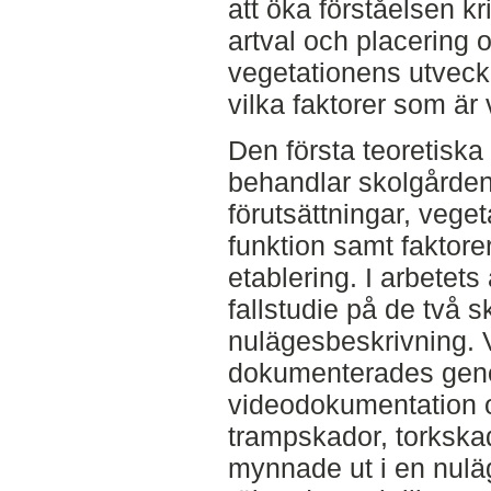
att öka förståelsen kr
artval och placering 
vegetationens utveck
vilka faktorer som är 
Den första teoretisk
behandlar skolgården
förutsättningar, vege
funktion samt faktore
etablering. I arbetet
fallstudie på de två
nulägesbeskrivning. 
dokumenterades gen
videodokumentation o
trampskador, torkskado
mynnade ut i en nuläg