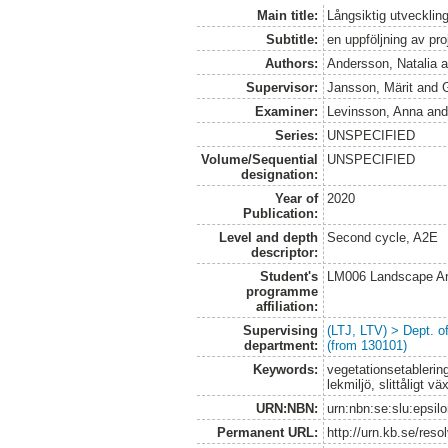
Main title:
Långsiktig utveckling
Subtitle:
en uppföljning av pro
Authors:
Andersson, Natalia
a
Supervisor:
Jansson, Märit
and
Examiner:
Levinsson, Anna
an
Series:
UNSPECIFIED
Volume/Sequential
UNSPECIFIED
designation:
Year of
2020
Publication:
Level and depth
Second cycle, A2E
descriptor:
Student's
LM006 Landscape Ar
programme
affiliation:
Supervising
(LTJ, LTV) > Dept. 
department:
(from 130101)
Keywords:
vegetationsetablerin
lekmiljö, slittåligt vä
URN:NBN:
urn:nbn:se:slu:epsil
Permanent URL:
http://urn.kb.se/res