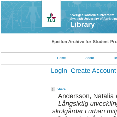
Sveriges lantbruksuniversitet
Swedish University of Agricult
Library
Epsilon Archive for Student Pro
Home
About
B
Login
Create Account
Share
Andersson, Natalia
Långsiktig utveckli
skolgårdar i urban milj