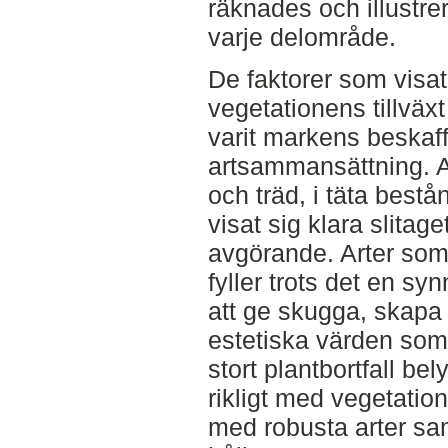
räknades och illustrer
varje delområde.
De faktorer som visat
vegetationens tillväx
varit markens beskaf
artsammansättning. 
och träd, i täta bestån
visat sig klara slitaget
avgörande. Arter som i
fyller trots det en sy
att ge skugga, skapa
estetiska värden som
stort plantbortfall be
rikligt med vegetatio
med robusta arter sam