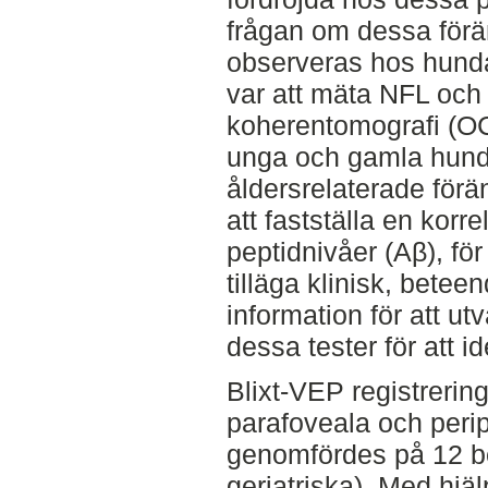
frågan om dessa förä
observeras hos hunda
var att mäta NFL och
koherentomografi (OC
unga och gamla hunda
åldersrelaterade förä
att fastställa en korre
peptidnivåer (Aβ), för 
tilläga klinisk, bete
information för att u
dessa tester för att i
Blixt-VEP registrerin
parafoveala och peri
genomfördes på 12 be
geriatriska). Med hjä