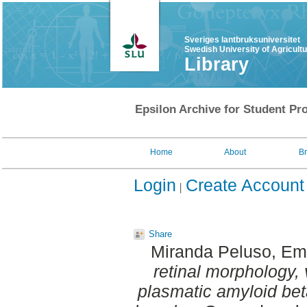
Sveriges lantbruksuniversitet
Swedish University of Agricult
Library
Epsilon Archive for Student Pro
Home
About
B
Login
Create Account
Share
Miranda Peluso, Emi
retinal morphology, 
plasmatic amyloid bet