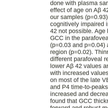
done with plasma sa
effect of age on Aβ 4
our samples (p=0.93) 
cognitively impaired 
42 not possible. Age h
GCC in the parafoveal
(p=0.03 and p=0.04) 
region (p=0.02). Thi
different parafoveal 
lower Aβ 42 values an
with increased values
on most of the late
and P4 time-to-peaks
increased and decrea
found that GCC thick
forward and robust 