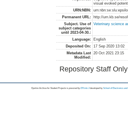
visual evoked potent
URN:NBN:
urn:nbn:se:slu:epsil
Permanent URL:
http://urn.kb.se/res
Subject. Use of
Veterinary science a
subject categories
until 2023-04-30.:
Language:
English
Deposited On:
17 Sep 2020 13:02
Metadata Last
20 Oct 2021 23:15
Modified:
Repository Staff Onl
Epsilon Archive for Student Projects is
powored by
EPrints 3
developed by
School of Electronics an