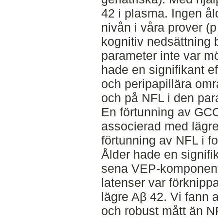
42 i plasma. Ingen ål
nivån i våra prover (p 
kognitiv nedsättning
parameter inte var möj
hade en signifikant e
och peripapillära omr
och på NFL i den para
En förtunning av GCC
associerad med lägr
förtunning av NFL i 
Ålder hade en signifik
sena VEP-komponente
latenser var förknip
lägre Aβ 42. Vi fann a
och robust mått än NF