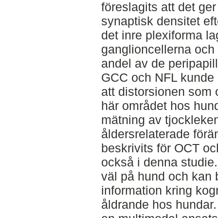
föreslagits att det ge
synaptisk densitet ef
det inre plexiforma l
ganglioncellerna och 
andel av de peripapi
GCC och NFL kunde i
att distorsionen som 
här området hos hund 
mätning av tjockleke
åldersrelaterade förä
beskrivits för OCT o
också i denna studie
väl på hund och kan b
information kring kog
åldrande hos hundar. 