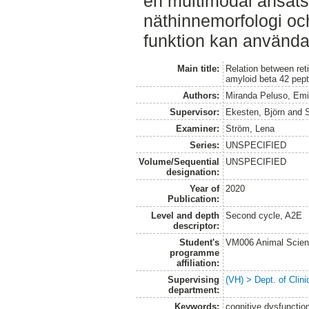
en multimodal ansats
näthinnemorfologi oc
funktion kan använd
Main title:
Relation between ret
amyloid beta 42 pept
Authors:
Miranda Peluso, Emi
Supervisor:
Ekesten, Björn
and
Examiner:
Ström, Lena
Series:
UNSPECIFIED
Volume/Sequential
UNSPECIFIED
designation:
Year of
2020
Publication:
Level and depth
Second cycle, A2E
descriptor:
Student's
VM006 Animal Scien
programme
affiliation:
Supervising
(VH) > Dept. of Clini
department:
Keywords:
cognitive dysfuncti