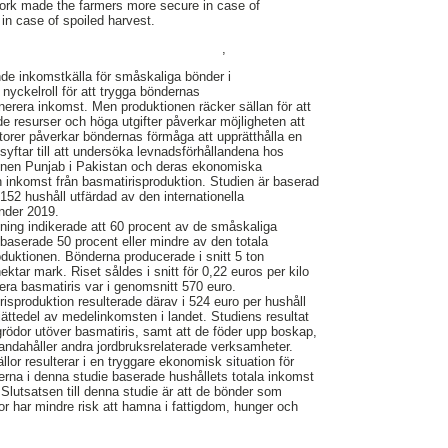
ork made the farmers more secure in case of
 in case of spoiled harvest.
,
de inkomstkälla för småskaliga bönder i
nyckelroll för att trygga böndernas
nerera inkomst. Men produktionen räcker sällan för att
 resurser och höga utgifter påverkar möjligheten att
ktorer påverkar böndernas förmåga att upprätthålla en
e syftar till att undersöka levnadsförhållandena hos
onen Punjab i Pakistan och deras ekonomiska
en inkomst från basmatirisproduktion. Studien är baserad
52 hushåll utfärdad av den internationella
nder 2019.
ning indikerade att 60 procent av de småskaliga
baserade 50 procent eller mindre av den totala
duktionen. Bönderna producerade i snitt 5 ton
ktar mark. Riset såldes i snitt för 0,22 euros per kilo
era basmatiris var i genomsnitt 570 euro.
isproduktion resulterade därav i 524 euro per hushåll
jättedel av medelinkomsten i landet. Studiens resultat
 grödor utöver basmatiris, samt att de föder upp boskap,
handahåller andra jordbruksrelaterade verksamheter.
llor resulterar i en tryggare ekonomisk situation för
rna i denna studie baserade hushållets totala inkomst
 Slutsatsen till denna studie är att de bönder som
lor har mindre risk att hamna i fattigdom, hunger och