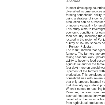
Abstract
In most developing countries
diversified income sources a
farming households' ability 
using a strategy of income di
production can be a resource
of income variability for sma
This study aims to investiga
economic conditions for earn
food security. Including the 
located in the region of Pun
survey of 152 households co
in Punjab, Pakistan.
The result showed that agricu
farmers. The farmers are grow
taking seasonal work, providin
ability to become food secur
agricultural and for the fe
(per day) more on unpaid wor
3 percent of the farmers with
production. This concludes a
household size with several 
that only produce basmati ri
that diversify agricultural pr
When it comes to reaching fo
Pakistan, the result specifie
basmati-rice production were
based all of their income fro
from agricultural production,