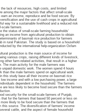
 the lack of resources, high costs, and limited
re among the major factors that affect small-scale
to earn an income, reproduce and be food secure. By
versification and the use of cash crops in agricultural
ful way for a sustainable livelihood and a reduced risk
ll-scale farmers.
te the status of small-scale farming households'
ing an income from agricultural production to obtain
determinants of basmati rice production for farmers
jab in rural Pakistan. The study is based on a household
nducted by the international help-organization Oxfam
ltural production is the main source of income for
ing various crops, raising different kinds of livestock,
g other farm-related activities, that result in a higher
e. The main activity for the male farmers was
male unpaid domestic work. The women spend 4 hours
k than the male farmers spend on agricultural work.
in this study base all their income on basmati rice
 low income and with a low purchasing power, a large
individuals dependent in the household. The farmers
ce are less likely to become food secure than the farmers
oduction.
od security for the small-scale farmers of Punjab,
s that for the farmers that based 50 percent or less on
 more likely to be food secure than the farmers that
m this source. The diversification of farmers' income
 several cattle, and the aspect of female household