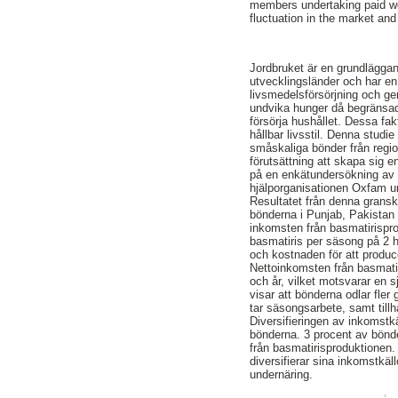
members undertaking paid w
fluctuation in the market and
Jordbruket är en grundläggan
utvecklingsländer och har en 
livsmedelsförsörjning och ge
undvika hunger då begränsade
försörja hushållet. Dessa fa
hållbar livsstil. Denna studi
småskaliga bönder från regi
förutsättning att skapa sig 
på en enkätundersökning av 1
hjälporganisationen Oxfam u
Resultatet från denna gransk
bönderna i Punjab, Pakistan 
inkomsten från basmatirispro
basmatiris per säsong på 2 he
och kostnaden för att produc
Nettoinkomsten från basmatir
och år, vilket motsvarar en s
visar att bönderna odlar fler
tar säsongsarbete, samt till
Diversifieringen av inkomstkä
bönderna. 3 procent av bönde
från basmatirisproduktionen.
diversifierar sina inkomstkäl
undernäring.