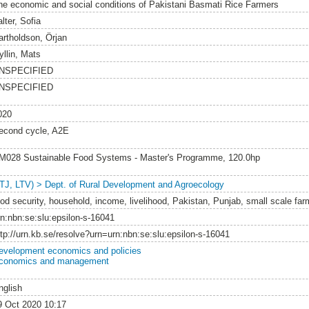
he economic and social conditions of Pakistani Basmati Rice Farmers
lter, Sofia
artholdson, Örjan
yllin, Mats
NSPECIFIED
NSPECIFIED
020
econd cycle, A2E
M028 Sustainable Food Systems - Master's Programme, 120.0hp
LTJ, LTV) > Dept. of Rural Development and Agroecology
ood security, household, income, livelihood, Pakistan, Punjab, small scale far
rn:nbn:se:slu:epsilon-s-16041
ttp://urn.kb.se/resolve?urn=urn:nbn:se:slu:epsilon-s-16041
evelopment economics and policies
conomics and management
nglish
9 Oct 2020 10:17