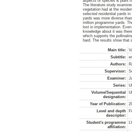
aspects of species & plant h
The literature study examin
vegetation had at the residen
selected residential yards i
yards was more diverse than
million programme yards. The
lost in implementation. Eve
knowledge about it was there
which supports the pollinati
hard. The results show that
Main title:
V
Subtitle:
e
Authors:
R
Supervisor:
S
Examiner:
J
Series:
U
Volume/Sequential
U
designation:
Year of Publication:
2
Level and depth
F
descriptor:
Student's programme
L
affiliation: