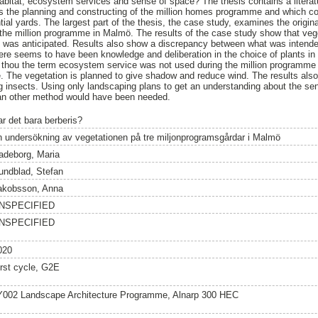
abitat, ecosystem services and sense of space? The thesis contains a literat
es the planning and constructing of the million homes programme and which co
tial yards. The largest part of the thesis, the case study, examines the origin
n the million programme in Malmö. The results of the case study show that ve
 was anticipated. Results also show a discrepancy between what was intend
re seems to have been knowledge and deliberation in the choice of plants in
n thou the term ecosystem service was not used during the million programme 
. The vegetation is planned to give shadow and reduce wind. The results als
ng insects. Using only landscaping plans to get an understanding about the se
 an other method would have been needed.
ar det bara berberis?
n undersökning av vegetationen på tre miljonprogramsgårdar i Malmö
adeborg, Maria
undblad, Stefan
akobsson, Anna
NSPECIFIED
NSPECIFIED
020
irst cycle, G2E
Y002 Landscape Architecture Programme, Alnarp 300 HEC