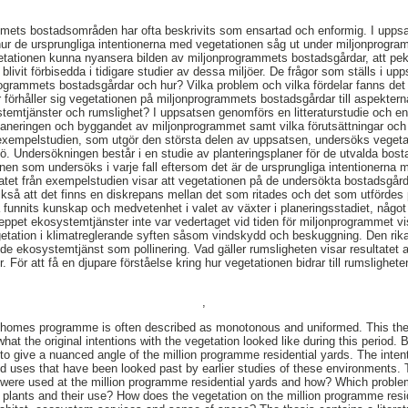
mmets bostadsområden har ofta beskrivits som ensartad och enformig. I uppsa
ur de ursprungliga intentionerna med vegetationen såg ut under miljonprogr
etationen kunna nyansera bilden av miljonprogrammets bostadsgårdar, att peka
ivit förbisedda i tidigare studier av dessa miljöer. De frågor som ställs i upp
ogrammets bostadsgårdar och hur? Vilka problem och vilka fördelar fanns det
örhåller sig vegetationen på miljonprogrammets bostadsgårdar till aspektern
temtjänster och rumslighet? I uppsatsen genomförs en litteraturstudie och en
planeringen och byggandet av miljonprogrammet samt vilka förutsättningar och
exempelstudien, som utgör den största delen av uppsatsen, undersöks vegeta
. Undersökningen består i en studie av planteringsplaner för de utvalda bost
anen som undersöks i varje fall eftersom det är de ursprungliga intentionerna
ltatet från exempelstudien visar att vegetationen på de undersökta bostadsgård
också att det finns en diskrepans mellan det som ritades och det som utförde
 funnits kunskap och medvetenhet i valet av växter i planeringsstadiet, något
ppet ekosystemtjänster inte var vedertaget vid tiden för miljonprogrammet vis
tation i klimatreglerande syften såsom vindskydd och beskuggning. Den rika
rande ekosystemtjänst som pollinering. Vad gäller rumsligheten visar resultatet a
er. För att få en djupare förståelse kring hur vegetationen bidrar till rumsligh
,
on homes programme is often described as monotonous and uniformed. This t
hat the original intentions with the vegetation looked like during this period.
s to give a nuanced angle of the million programme residential yards. The intent 
nd uses that have been looked past by earlier studies of these environments. 
s were used at the million programme residential yards and how? Which prob
f plants and their use? How does the vegetation on the million programme resi