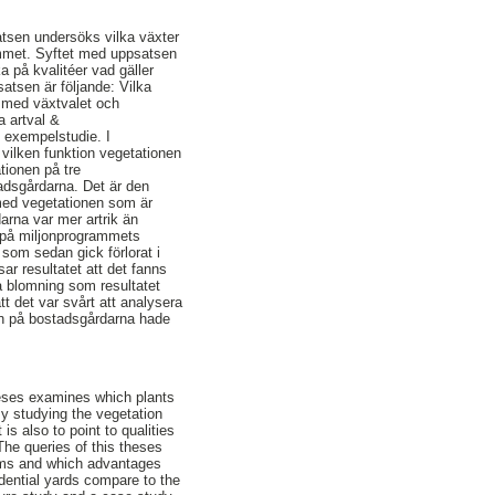
tsen undersöks vilka växter
ammet. Syftet med uppsatsen
 på kvalitéer vad gäller
satsen är följande: Vilka
 med växtvalet och
a artval &
 exempelstudie. I
 vilken funktion vegetationen
tionen på tre
adsgårdarna. Det är den
 med vegetationen som är
arna var mer artrik än
s på miljonprogrammets
 som sedan gick förlorat i
ar resultatet att det fanns
 blomning som resultatet
tt det var svårt att analysera
eten på bostadsgårdarna hade
heses examines which plants
 By studying the vegetation
is also to point to qualities
The queries of this theses
lems and which advantages
dential yards compare to the