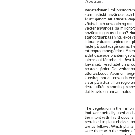
Abstract
Vegetationen i miljonprogra
som faktiskt användes och h
är att genom att studera veg
växtval och användning som bl
växter användes på miljonpr
användningen av dessa? Hur f
ståndortsanpassning, ekosys
litteraturstudien undersöks 
hade på bostadsgårdarna. I 
miljonprogramsgårdar i Malmö
äldst daterade planteringspl
intressant för arbetet. Resu
förväntat. Resultatet visar 
bostadsgårdar. Det verkar ha
utförarskedet. Även om begre
kunskap om att använda vege
visar på bidrar till en regle
detta utifrån planteringsplan
det krävts en annan metod.
The vegetation in the milli
that were actually used and w
the intent with this theses i
pertained to plant choices a
are as follows: Which plant
were there with the choice o