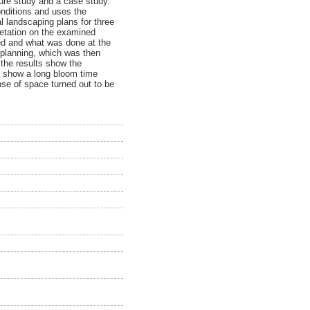
ure study and a case study.
nditions and uses the
al landscaping plans for three
getation on the examined
ed and what was done at the
 planning, which was then
the results show the
o show a long bloom time
nse of space turned out to be