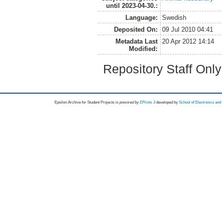
until 2023-04-30.:
Language:
Swedish
Deposited On:
09 Jul 2010 04:41
Metadata Last
20 Apr 2012 14:14
Modified:
Repository Staff Onl
Epsilon Archive for Student Projects is
powored by
EPrints 3
developed by
School of Electronics an