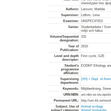
stereotypier hos djur
Authors:
Larsson, Matilda
Supervisor:
Lidfors, Lena
Examiner:
UNSPECIFIED
Series:
Studentarbete / Sveri
miljö och hälsa
Volume/Sequential
332
designation:
Year of
2010
Publication:
Level and depth
First cycle, G2E
descriptor:
Student's
EODKP Ethology an
programme
affiliation:
Supervising
(VH) > Dept. of Anim
department:
Keywords:
Miljöberikning, Stere
URN:NBN:
urn:nbn:se:slu:epsil
Permanent URL:
http://urn.kb.se/res
Subject. Use of
Animal ecology
subject categories
Animal husbandry