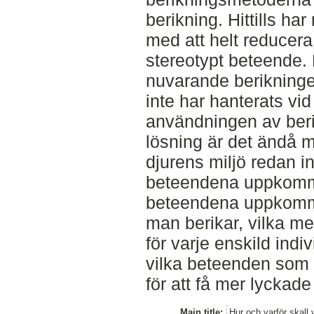
berikning. Hittills ha
med att helt reducera
stereotypt beteende. 
nuvarande berikningen
inte har hanterats vid
användningen av beri
lösning är det ändå my
djurens miljö redan i
beteendena uppkommer
beteendena uppkomm
man berikar, vilka m
för varje enskild ind
vilka beteenden som 
för att få mer lyckade 
Main title:
Hur och varför skall