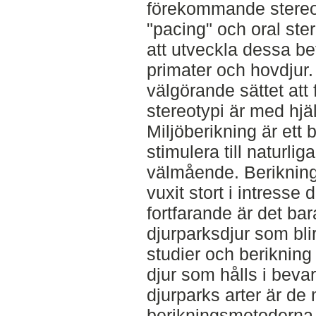
förekommande stereo
"pacing" och oral ster
att utveckla dessa be
primater och hovdjur.
välgörande sättet at
stereotypi är med hjä
Miljöberikning är ett 
stimulera till naturl
välmående. Beriknin
vuxit stort i intress
fortfarande är det bar
djurparksdjur som blir
studier och berikning
djur som hålls i beva
djurparks arter är d
berikningsmetoderna 