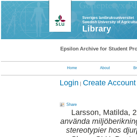
Sveriges lantbruksuniversitet
Swedish University of Agricult
Library
Epsilon Archive for Student Pro
Home
About
B
Login
Create Account
Share
Larsson, Matilda
, 
använda miljöberiknin
stereotypier hos dju