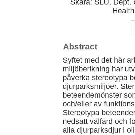
Skara: SLU, Dept. 
Health
Abstract
Syftet med det här arb
miljöberikning har ut
påverka stereotypa b
djurparksmiljöer. Ster
beteendemönster som
och/eller av funktion
Stereotypa beteenden
nedsatt välfärd och f
alla djurparksdjur i o