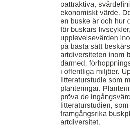
oattraktiva, svårdefin
ekonomiskt värde. De
en buske är och hur 
för buskars livscykle
upplevelsevärden ino
på bästa sätt beskär
artdiversiteten inom 
därmed, förhoppnings
i offentliga miljöer.
litteraturstudie som m
planteringar. Planterin
pröva de ingångsvärd
litteraturstudien, som
framgångsrika buskp
artdiversitet.