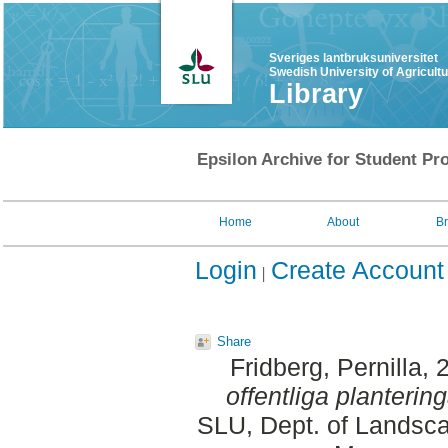
Sveriges lantbruksuniversitet
Swedish University of Agricult
Library
Epsilon Archive for Student Pro
Home
About
B
Login
Create Account
Share
Fridberg, Pernilla
, 
offentliga plantering
SLU, Dept. of Landsca