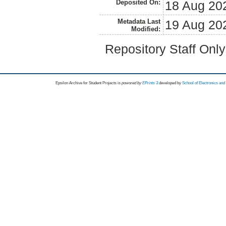
Deposited On:
18 Aug 20
Metadata Last
19 Aug 20
Modified:
Repository Staff Onl
Epsilon Archive for Student Projects is
powored by
EPrints 3
developed by
School of Electronics an