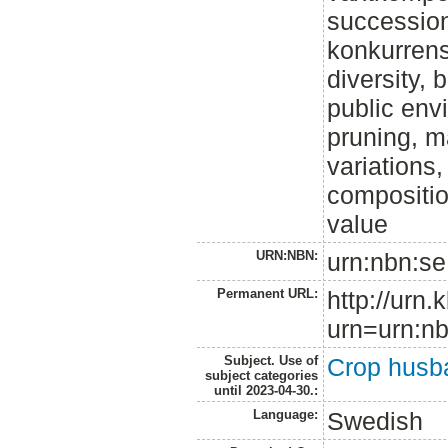
successio
konkurrens
diversity, 
public env
pruning, 
variations,
compositio
value
URN:NBN:
urn:nbn:se
Permanent URL:
http://urn.
urn=urn:nb
Subject. Use of
Crop husb
subject categories
until 2023-04-30.:
Language:
Swedish