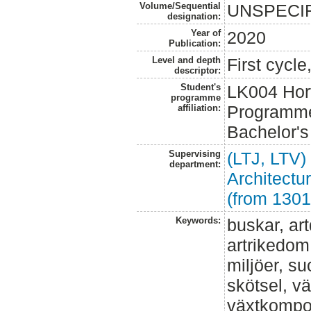
Volume/Sequential
UNSPECI
designation:
Year of
2020
Publication:
Level and depth
First cycl
descriptor:
Student's
LK004 Hor
programme
Programme
affiliation:
Bachelor'
Supervising
(LTJ, LTV)
department:
Architect
(from 1301
Keywords:
buskar, art
artrikedom,
miljöer, s
skötsel, v
växtkompos