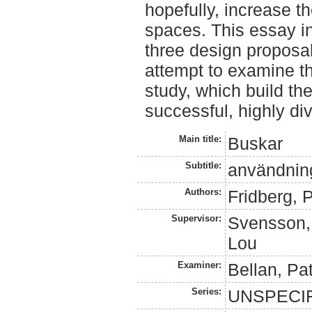
hopefully, increase th
spaces. This essay in
three design proposa
attempt to examine th
study, which build the
successful, highly div
Main title:
Buskar
Subtitle:
användning 
Authors:
Fridberg, P
Supervisor:
Svensson,
Lou
Examiner:
Bellan, Pat
Series:
UNSPECI