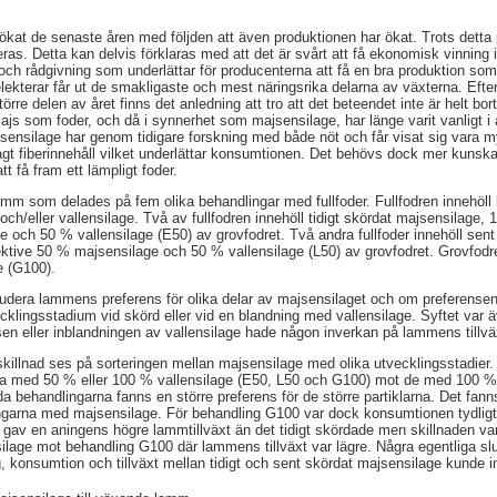
ökat de senaste åren med följden att även produktionen har ökat. Trots detta
s. Detta kan delvis förklaras med att det är svårt att få ekonomisk vinning
 och rådgivning som underlättar för producenterna att få en bra produktion s
selekterar får ut de smakligaste och mest näringsrika delarna av växterna. Efte
törre delen av året finns det anledning att tro att det beteendet inte är helt bo
Majs som foder, och då i synnerhet som majsensilage, har länge varit vanligt 
Majsensilage har genom tidigare forskning med både nöt och får visat sig vara 
lågt fiberinnehåll vilket underlättar konsumtionen. Det behövs dock mer kunsk
tt få fram ett lämpligt foder.
lamm som delades på fem olika behandlingar med fullfoder. Fullfodren innehöll
ch/eller vallensilage. Två av fullfodren innehöll tidigt skördat majsensilage
 och 50 % vallensilage (E50) av grovfodret. Två andra fullfoder innehöll sen
tive 50 % majsensilage och 50 % vallensilage (L50) av grovfodret. Grovfodret 
e (G100).
studera lammens preferens för olika delar av majsensilaget och om preferens
lingsstadium vid skörd eller vid en blandning med vallensilage. Syftet var äve
en eller inblandningen av vallensilage hade någon inverkan på lammens tillvä
 skillnad ses på sorteringen mellan majsensilage med olika utvecklingsstadier.
na med 50 % eller 100 % vallensilage (E50, L50 och G100) mot de med 100 
a behandlingarna fanns en större preferens för de större partiklarna. Det fanns 
garna med majsensilage. För behandling G100 var dock konsumtionen tydligt 
gav en aningens högre lammtillväxt än det tidigt skördade men skillnaden var
age mot behandling G100 där lammens tillväxt var lägre. Några egentliga slu
ng, konsumtion och tillväxt mellan tidigt och sent skördat majsensilage kunde i