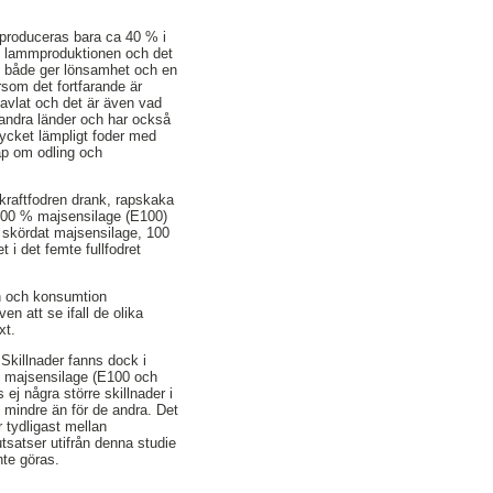
 produceras bara ca 40 % i
 i lammproduktionen och det
om både ger lönsamhet och en
rsom det fortfarande är
rtavlat och det är även vad
i andra länder och har också
mycket lämpligt foder med
ap om odling och
 kraftfodren drank, rapskaka
, 100 % majsensilage (E100)
t skördat majsensilage, 100
i det femte fullfodret
en och konsumtion
n att se ifall de olika
xt.
 Skillnader fanns dock i
% majsensilage (E100 och
ej några större skillnader i
mindre än för de andra. Det
 tydligast mellan
tsatser utifrån denna studie
nte göras.