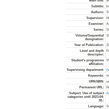
Main title:
M
Subtitle:
ko
Authors:
S
Supervisor:
H
Examiner:
A
Series:
S
Volume/Sequential
3
designation:
Year of Publication:
2
Level and depth
F
descriptor:
Student's programme
V
affiliation:
Supervising department:
(
Keywords:
m
URN:NBN:
u
Permanent URL:
h
Subject. Use of subject
A
categories until 2023-04-
30.:
Language:
S