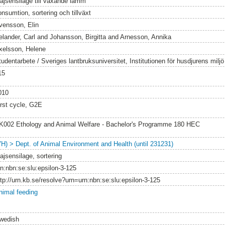
ajsensilage till växande lamm
nsumtion, sortering och tillväxt
vensson, Elin
elander, Carl
and
Johansson, Birgitta
and
Arnesson, Annika
xelsson, Helene
tudentarbete / Sveriges lantbruksuniversitet, Institutionen för husdjurens milj
15
010
irst cycle, G2E
K002 Ethology and Animal Welfare - Bachelor's Programme 180 HEC
VH) > Dept. of Animal Environment and Health (until 231231)
ajsensilage, sortering
rn:nbn:se:slu:epsilon-3-125
ttp://urn.kb.se/resolve?urn=urn:nbn:se:slu:epsilon-3-125
nimal feeding
wedish