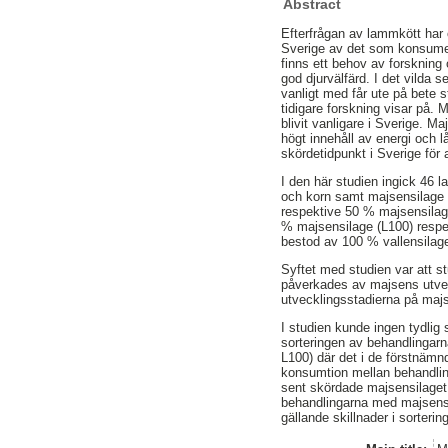
Abstract
Efterfrågan av lammkött har 
Sverige av det som konsumera
finns ett behov av forskning
god djurvälfärd. I det vilda 
vanligt med får ute på bete s
tidigare forskning visar på. 
blivit vanligare i Sverige. 
högt innehåll av energi och 
skördetidpunkt i Sverige för a
I den här studien ingick 46 
och korn samt majsensilage o
respektive 50 % majsensilage
% majsensilage (L100) respek
bestod av 100 % vallensilag
Syftet med studien var att 
påverkades av majsens utveck
utvecklingsstadierna på majs
I studien kunde ingen tydlig
sorteringen av behandlingar
L100) där det i de förstnämnd
konsumtion mellan behandlin
sent skördade majsensilaget 
behandlingarna med majsensil
gällande skillnader i sorteri