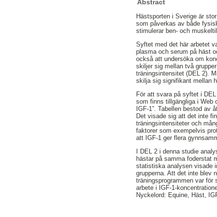
Abstract
Hästsporten i Sverige är stor 
som påverkas av både fysisk a
stimulerar ben- och muskeltil
Syftet med det här arbetet v
plasma och serum på häst oc
också att undersöka om konc
skiljer sig mellan två gruppe
träningsintensitet (DEL 2). M
skilja sig signifikant mellan
För att svara på syftet i DEL
som finns tillgängliga i Web
IGF-1”. Tabellen bestod av 
Det visade sig att det inte f
träningsintensiteter och mång
faktorer som exempelvis prot
att IGF-1 ger flera gynnsamm
I DEL 2 i denna studie analy
hästar på samma foderstat m
statistiska analysen visade 
grupperna. Att det inte blev n
träningsprogrammen var för sm
arbete i IGF-1-koncentratio
Nyckelord: Equine, Häst, IG