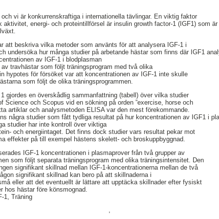
och vi är konkurrenskraftiga i internationella tävlingar. En viktig faktor
ktivitet, energi- och proteintillförsel är insulin growth factor-1 (IGF1) som 
lväxt.
ar att beskriva vilka metoder som använts för att analysera IGF-1 i
h undersöka hur många studier på arbetande hästar som finns där IGF1 analy
entrationen av IGF-1 i blodplasman
r av travhästar som följt träningsprogram med två olika
in hypotes för försöket var att koncentrationen av IGF-1 inte skulle
 hästarna som följt de olika träningsprogrammen.
 1 gjordes en överskådlig sammanfattning (tabell) över vilka studier
 of Science och Scopus vid en sökning på orden ”exercise, horse och
åtta artiklar och analysmetoden ELISA var den mest förekommande.
inns några studier som fått tydliga resultat på hur koncentrationen av IGF1 i 
a studier har inte kontroll över viktiga
ein- och energiintaget. Det finns dock studier vars resultat pekar mot
a effekter på till exempel hästens skelett- och broskuppbyggnad.
serades IGF-1 koncentrationen i plasmaprover från två grupper av
en som följt separata träningsprogram med olika träningsintensitet. Den
ingen signifikant skillnad mellan IGF-1-koncentrationerna mellan de två
ågon signifikant skillnad kan bero på att skillnaderna i
å eller att det eventuellt är lättare att upptäcka skillnader efter fysiskt
ner hos hästar före könsmognad.
F-1, Träning
,