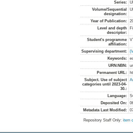
Series:
U
Volume/Sequential
U
designation:
Year of Publication:
2
Level and depth
F
descriptor:
Student's programme
V
affiliation:
Supervising department:
(
Keywords:
e
URN:NBN:
u
Permanent URL:
h
Subject. Use of subject
A
categories until 2023-04-
30.:
Language:
S
Deposited On:
0
Metadata Last Modified:
0
Repository Staff Only:
item 