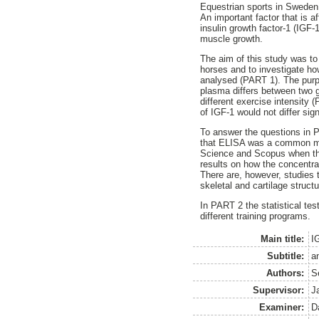
Equestrian sports in Sweden 
An important factor that is a
insulin growth factor-1 (IGF
muscle growth.
The aim of this study was t
horses and to investigate h
analysed (PART 1). The purpo
plasma differs between two g
different exercise intensity
of IGF-1 would not differ sig
To answer the questions in 
that ELISA was a common met
Science and Scopus when the
results on how the concentrat
There are, however, studies t
skeletal and cartilage structu
In PART 2 the statistical te
different training programs.
Main title:
I
Subtitle:
a
Authors:
S
Supervisor:
J
Examiner:
D