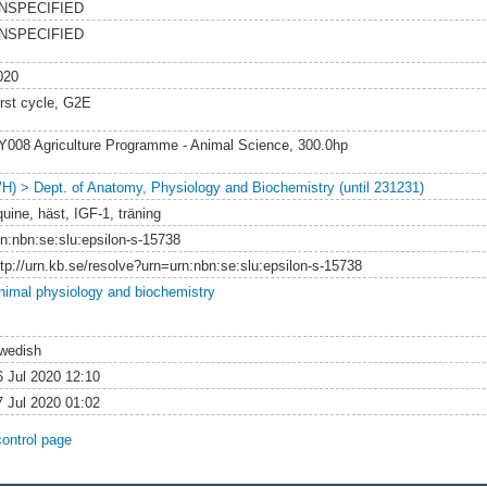
NSPECIFIED
NSPECIFIED
020
irst cycle, G2E
Y008 Agriculture Programme - Animal Science, 300.0hp
VH) > Dept. of Anatomy, Physiology and Biochemistry (until 231231)
quine, häst, IGF-1, träning
rn:nbn:se:slu:epsilon-s-15738
ttp://urn.kb.se/resolve?urn=urn:nbn:se:slu:epsilon-s-15738
nimal physiology and biochemistry
wedish
6 Jul 2020 12:10
7 Jul 2020 01:02
control page