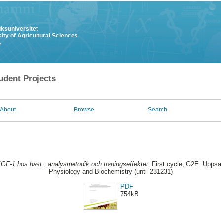
uksuniversitet
ity of Agricultural Sciences
y
udent Projects
About
Browse
Search
IGF-1 hos häst : analysmetodik och träningseffekter.
First cycle, G2E. Uppsa
Physiology and Biochemistry (until 231231)
PDF
754kB