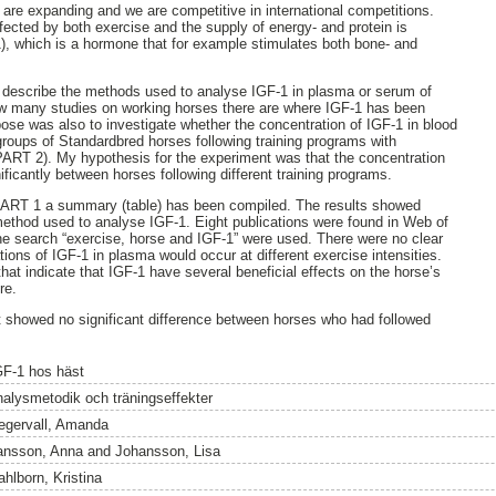
are expanding and we are competitive in international competitions.
ffected by both exercise and the supply of energy- and protein is
-1), which is a hormone that for example stimulates both bone- and
o describe the methods used to analyse IGF-1 in plasma or serum of
ow many studies on working horses there are where IGF-1 has been
se was also to investigate whether the concentration of IGF-1 in blood
roups of Standardbred horses following training programs with
 (PART 2). My hypothesis for the experiment was that the concentration
nificantly between horses following different training programs.
PART 1 a summary (table) has been compiled. The results showed
hod used to analyse IGF-1. Eight publications were found in Web of
 search “exercise, horse and IGF-1” were used. There were no clear
ions of IGF-1 in plasma would occur at different exercise intensities.
hat indicate that IGF-1 have several beneficial effects on the horse’s
re.
st showed no significant difference between horses who had followed
GF-1 hos häst
nalysmetodik och träningseffekter
egervall, Amanda
ansson, Anna
and
Johansson, Lisa
ahlborn, Kristina