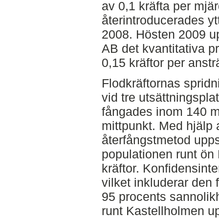
av 0,1 kräfta per mjär
återintroducerades ytt
2008. Hösten 2009 u
AB det kvantitativa p
0,15 kräftor per anst
Flodkräftornas sprid
vid tre utsättningsplat
fångades inom 140 m 
mittpunkt. Med hjälp 
återfångstmetod upps
populationen runt ön 
kräftor. Konfidensinte
vilket inkluderar den
95 procents sannolik
runt Kastellholmen u