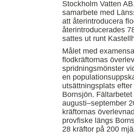
Stockholm Vatten AB, 
samarbete med Länsst
att återintroducera fl
återintroducerades 78
sattes ut runt Kastel
Målet med examensarb
flodkräftornas överle
spridningsmönster vid
en populationsuppska
utsättningsplats efter
Bornsjön. Fältarbetet
augusti–september 200
kräftornas överlevnad
provfiske längs Born
28 kräftor på 200 mjä