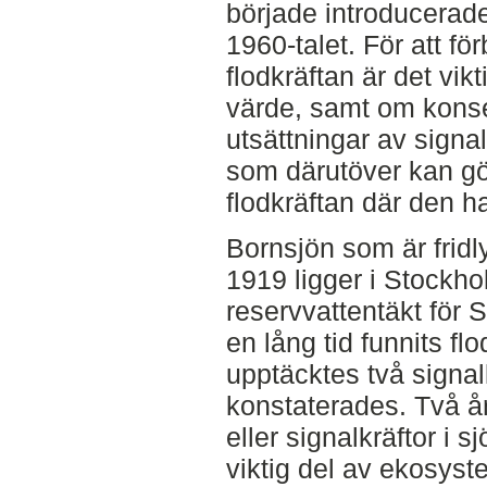
började introducerade
1960-talet. För att för
flodkräftan är det vik
värde, samt om konse
utsättningar av signa
som därutöver kan gör
flodkräftan där den h
Bornsjön som är frid
1919 ligger i Stockho
reservvattentäkt för 
en lång tid funnits fl
upptäcktes två signal
konstaterades. Två år
eller signalkräftor i s
viktig del av ekosyst