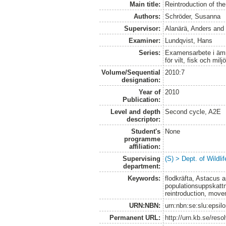
Main title:
Reintroduction of the
Authors:
Schröder, Susanna
Supervisor:
Alanärä, Anders
an
Examiner:
Lundqvist, Hans
Series:
Examensarbete i ämne
för vilt, fisk och milj
Volume/Sequential
2010:7
designation:
Year of
2010
Publication:
Level and depth
Second cycle, A2E
descriptor:
Student's
None
programme
affiliation:
Supervising
(S) > Dept. of Wildl
department:
Keywords:
flodkräfta, Astacus a
populationsuppskattn
reintroduction, mov
URN:NBN:
urn:nbn:se:slu:epsil
Permanent URL:
http://urn.kb.se/res