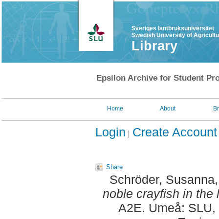
Sveriges lantbruksuniversitet
Swedish University of Agricult
Library
Epsilon Archive for Student Pro
Home
About
B
Login
Create Account
Share
Schröder, Susanna
noble crayfish in the
A2E. Umeå: SLU, D