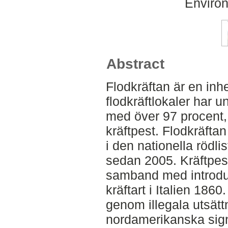
Environ
Abstract
Flodkräftan är en inh
flodkräftlokaler har u
med över 97 procent, i
kräftpest. Flodkräfta
i den nationella rödli
sedan 2005. Kräftpest
samband med introdu
kräftart i Italien 1860
genom illegala utsätt
nordamerikanska sign