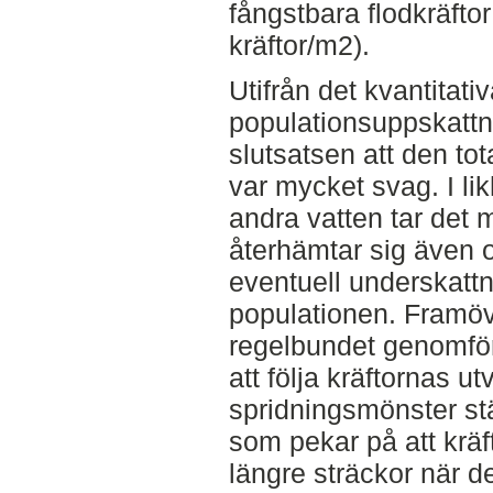
fångstbara flodkräftor
kräftor/m2).
Utifrån det kvantitati
populationsuppskatt
slutsatsen att den to
var mycket svag. I lik
andra vatten tar det
återhämtar sig även o
eventuell underskattn
populationen. Framöver
regelbundet genomföra
att följa kräftornas u
spridningsmönster s
som pekar på att kräft
längre sträckor när d