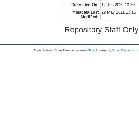
Deposited On:
17 Jun 2020 13:30
Metadata Last
29 May 2021 23:15
Modified:
Repository Staff Onl
Epsilon Archive for Student Projects is
powored by
EPrints 3
developed by
School of Electronics an