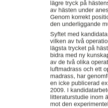
lägre tryck på hästen
av hästen under anest
Genom korrekt positi
den underliggande m
Syftet med kandidata
vilken av två operat
lägsta trycket på häs
bidra med ny kunska
av de två olika oper
luftmadrass och ett 
madrass, har genomfö
en icke publicerad ex
2009. I kandidatarbe
litteraturstudie ino
mot den experimentel