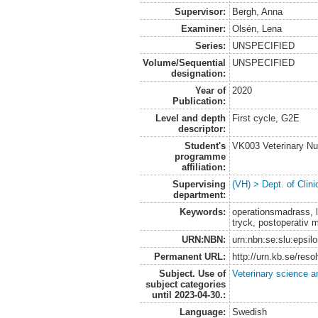
Supervisor:
Bergh, Anna
Examiner:
Olsén, Lena
Series:
UNSPECIFIED
Volume/Sequential
UNSPECIFIED
designation:
Year of
2020
Publication:
Level and depth
First cycle, G2E
descriptor:
Student's
VK003 Veterinary Nu
programme
affiliation:
Supervising
(VH) > Dept. of Clini
department:
Keywords:
operationsmadrass, l
tryck, postoperativ 
URN:NBN:
urn:nbn:se:slu:epsil
Permanent URL:
http://urn.kb.se/res
Subject. Use of
Veterinary science a
subject categories
until 2023-04-30.:
Language:
Swedish