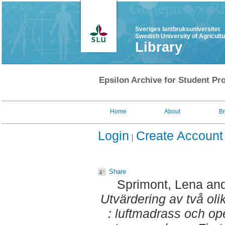
Sveriges lantbruksuniversitet
Swedish University of Agricult
Library
Epsilon Archive for Student Pro
Home
About
B
Login
Create Account
Share
Sprimont, Lena
an
Utvärdering av två oli
: luftmadrass och o