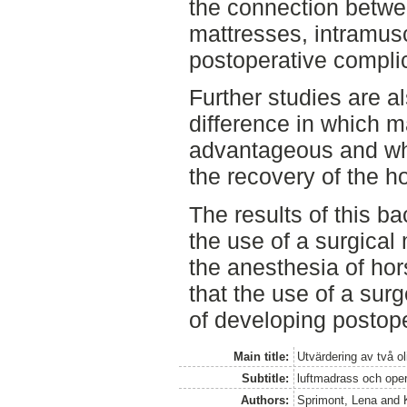
the connection betwe
mattresses, intramus
postoperative compli
Further studies are 
difference in which m
advantageous and whi
the recovery of the h
The results of this ba
the use of a surgical
the anesthesia of hors
that the use of a sur
of developing postop
Main title:
Utvärdering av två ol
Subtitle:
luftmadrass och ope
Authors:
Sprimont, Lena
and