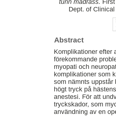
tunn madrass.
First
Dept. of Clinica
Abstract
Komplikationer efter a
förekommande proble
myopati och neuropat
komplikationer som 
som nämnts uppstår bla
högt tryck på hästen
anestesi. För att und
tryckskador, som myo
användning av en oper