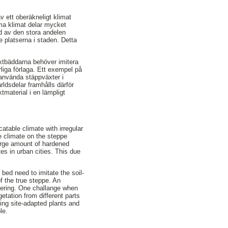
v ett oberäkneligt klimat
ma klimat delar mycket
nd av den stora andelen
te platserna i staden. Detta
xtbäddarna behöver imitera
liga förlaga. Ett exempel på
 använda stäppväxter i
rldsdelar framhålls därför
material i en lämpligt
atable climate with irregular
me climate on the steppe
 large amount of hardened
tes in urban cities. This due
bed need to imitate the soil-
f the true steppe. An
ayering. One challange when
etation from different parts
sing site-adapted plants and
le.