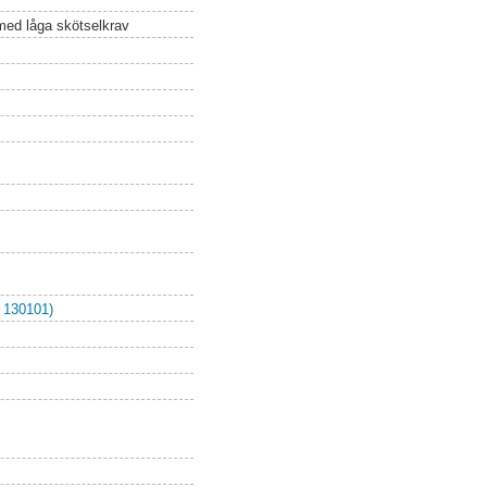
med låga skötselkrav
 130101)