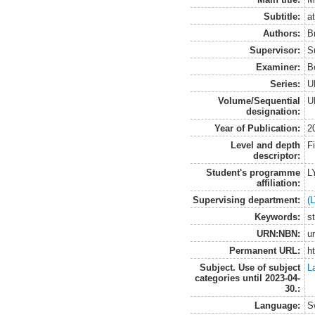
Subtitle:
a
Authors:
B
Supervisor:
S
Examiner:
B
Series:
U
Volume/Sequential
U
designation:
Year of Publication:
2
Level and depth
F
descriptor:
Student's programme
L
affiliation:
Supervising department:
(
Keywords:
s
URN:NBN:
u
Permanent URL:
h
Subject. Use of subject
L
categories until 2023-04-
30.:
Language:
S