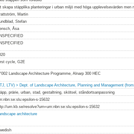
tt skapa stäpplika planteringar i urban miljö med höga upplevelsevärden men 
rattström, Martin
undblad, Stefan
ensch, Åsa
NSPECIFIED
NSPECIFIED
020
irst cycle, G2E
Y002 Landscape Architecture Programme, Alnarp 300 HEC
LTJ, LTV) > Dept. of Landscape Architecture, Planning and Management (from
täpp, prärie, urban, stad, gestaltning, skötsel, ståndortsanpassning
rn:nbn:se:slu:epsilon-s-15632
ttp://urn.kb.se/resolve?urn=urn:nbn:se:slu:epsilon-s-15632
andscape architecture
wedish