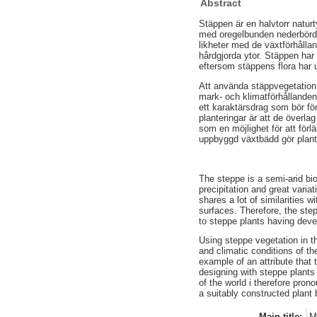
Abstract
Stäppen är en halvtorr natur
med oregelbunden nederbörd 
likheter med de växtförhålla
hårdgjorda ytor. Stäppen har d
eftersom stäppens flora har u
Att använda stäppvegetation
mark- och klimatförhållanden
ett karaktärsdrag som bör fö
planteringar är att de överla
som en möjlighet för att för
uppbyggd växtbädd gör plante
The steppe is a semi-arid bio
precipitation and great varia
shares a lot of similarities 
surfaces. Therefore, the step
to steppe plants having deve
Using steppe vegetation in t
and climatic conditions of t
example of an attribute that
designing with steppe plants 
of the world i therefore pro
a suitably constructed plant
Main title:
M