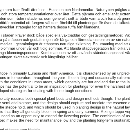
typ som framförallt återfinns i Eurasien och Nordamerika. Naturtypen präglas a
och stora temperaturvariationer över året. Detta ojämna och emellanåt extre
nden som råder i städerna, som generellt sett är både varma och torra på gru
ärför potential att fungera väl som förebild till planteringar för även de tuffas
tvecklat strategier för att hantera dessa tuffa förhållandena.
 i staden kräver dock både speciella växtbäddar och gestaltningsmetoder. Vä
a på stäppen och gestaltningen bör fånga och förmedla essensen av sin natur
rmedlas i gestaltningen är stäppens naturliga skiktning. En utmaning med att
g blommar under vår och tidig sommar. Att blanda stäppvegetation från olika vä
länga blomningsperioden. Kombinationen av ett använda ståndortsanpassat växt
ringen skötselextensiv och långsiktigt hållbar.
,
tope in primarily Eurasia and North America. It is characterized by an unpredic
tions in temperature throughout the year. The shifting and occasionally extre
with the conditions in urban areas, which generally are hot and arid due to the
pe has the potential to be an inspiration for plantings for even the harshest si
loped strategies for dealing with these tough conditions.
he city requires both special plant beds and design methods though. The plant 
he semi-arid biotope, and the design should capture and mediate the essence o
 the steppe hold, and which should be used in planting design is the natural l
is that they all generally bloom in spring and early summer. Mixing steppe veg
nounced as an opportunity to extend the flowering period. The combination of u
 bed makes the need for maintanance low and the planting long-term sustainab
ed stäppen som förebild