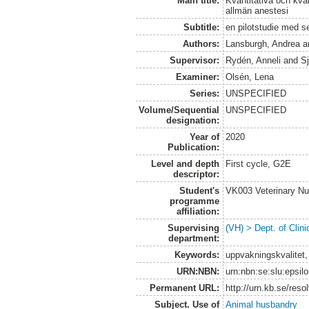
Main title:
Kvantitativa och kval
allmän anestesi
Subtitle:
en pilotstudie med 
Authors:
Lansburgh, Andrea
a
Supervisor:
Rydén, Anneli
and
S
Examiner:
Olsén, Lena
Series:
UNSPECIFIED
Volume/Sequential
UNSPECIFIED
designation:
Year of
2020
Publication:
Level and depth
First cycle, G2E
descriptor:
Student's
VK003 Veterinary Nu
programme
affiliation:
Supervising
(VH) > Dept. of Clini
department:
Keywords:
uppvakningskvalitet,
URN:NBN:
urn:nbn:se:slu:epsil
Permanent URL:
http://urn.kb.se/res
Subject. Use of
Animal husbandry