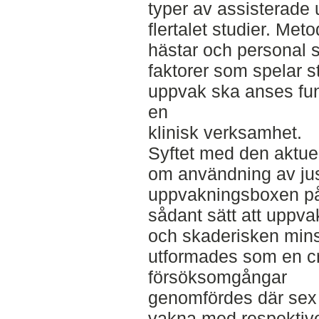
typer av assisterade 
flertalet studier. Met
hästar och personal 
faktorer som spelar sto
uppvak ska anses fun
en
klinisk verksamhet.
Syftet med den aktuel
om användning av just
uppvakningsboxen på
sådant sätt att uppva
och skaderisken mins
utformades som en cr
försöksomgångar
genomfördes där sex 
vakna med respektive