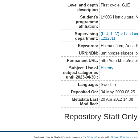
Level and depth
First cycle, G1E
descriptor:
Student's
LY006 Horticultura
programme
affiliation:
Supervising
(LTJ, LTV) > Landsc
department:
121231)
Keywords:
Holma säteri, Anna P
URN:NBN:
urn:nbn:se:slu:epsil
Permanent URL:
http://urn.kb.se/res
Subject. Use of
History
subject categories
until 2023-04-30.:
Language:
Swedish
Deposited On:
04 May 2009 06:25
Metadata Last
20 Apr 2012 14:08
Modified:
Repository Staff Onl
Epsilon Archive for Student Projects is
powored by
EPrints 3
developed by
School of Electronics an