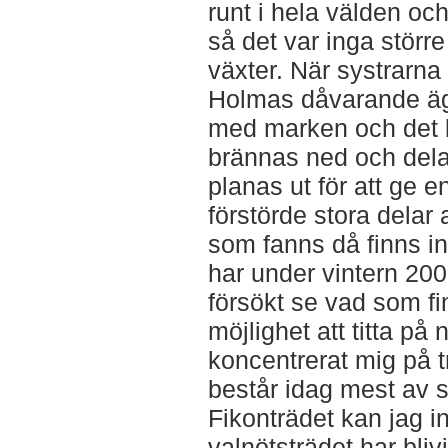
runt i hela välden oc
så det var inga större 
växter. När systrarna 
Holmas dåvarande äg
med marken och det b
brännas ned och dela
planas ut för att ge e
förstörde stora delar
som fanns då finns in
har under vintern 20
försökt se vad som fin
möjlighet att titta p
koncentrerat mig på 
består idag mest av s
Fikonträdet kan jag i
valnötsträdet har blivi