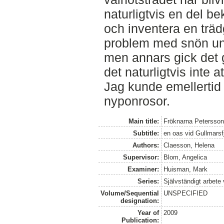
naturligtvis en del 
och inventera en träd
problem med snön und
men annars gick det 
det naturligtvis inte a
Jag kunde emellertid
nyponrosor.
Main title:
Fröknarna Petersson
Subtitle:
en oas vid Gullmarsf
Authors:
Claesson, Helena
Supervisor:
Blom, Angelica
Examiner:
Huisman, Mark
Series:
Självständigt arbete
Volume/Sequential
UNSPECIFIED
designation:
Year of
2009
Publication: