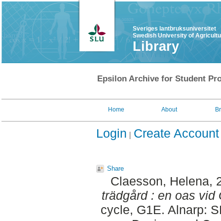
Sveriges lantbruksuniversitet
Swedish University of Agricult
Library
Epsilon Archive for Student Pro
Home
About
B
Login
Create Account
Share
Claesson, Helena
, 
trädgård : en oas vid
cycle, G1E. Alnarp: