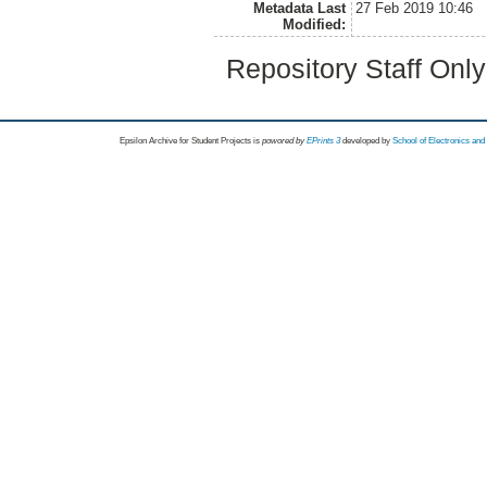
Metadata Last
27 Feb 2019 10:46
Modified:
Repository Staff Onl
Epsilon Archive for Student Projects is
powored by
EPrints 3
developed by
School of Electronics an