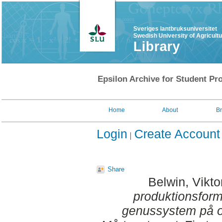
Sveriges lantbruksuniversitet
Swedish University of Agricult
Library
Epsilon Archive for Student Pro
Home
About
B
Login
Create Account
Share
Belwin, Vikto
produktionsform
genussystem på of