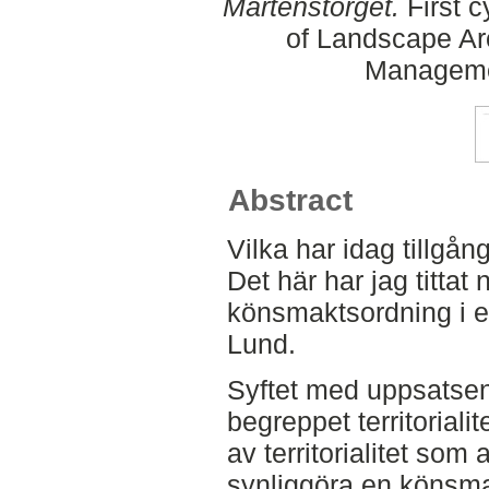
Mårtenstorget.
First c
of Landscape Ar
Manageme
Abstract
Vilka har idag tillgång
Det här har jag titta
könsmaktsordning i e
Lund.
Syftet med uppsatsen 
begreppet territoriali
av territorialitet som
synliggöra en könsma