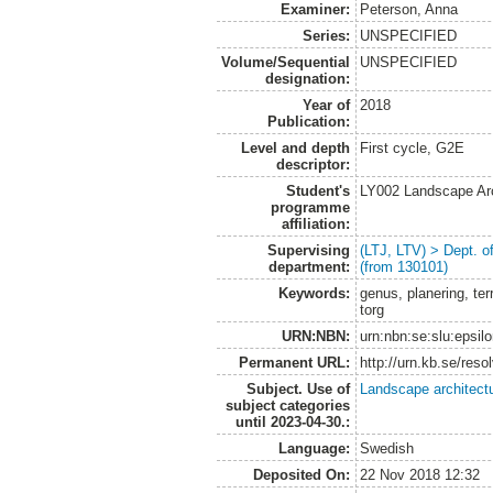
Examiner:
Peterson, Anna
Series:
UNSPECIFIED
Volume/Sequential
UNSPECIFIED
designation:
Year of
2018
Publication:
Level and depth
First cycle, G2E
descriptor:
Student's
LY002 Landscape Ar
programme
affiliation:
Supervising
(LTJ, LTV) > Dept. 
department:
(from 130101)
Keywords:
genus, planering, terr
torg
URN:NBN:
urn:nbn:se:slu:epsil
Permanent URL:
http://urn.kb.se/res
Subject. Use of
Landscape architect
subject categories
until 2023-04-30.:
Language:
Swedish
Deposited On:
22 Nov 2018 12:32