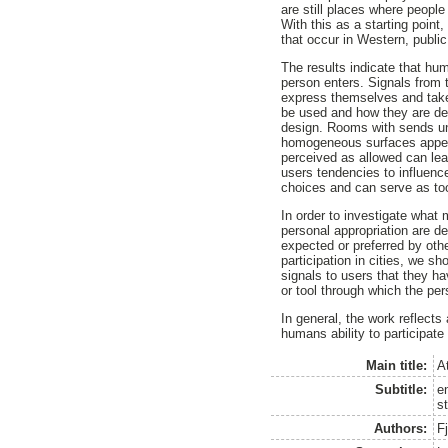
are still places where peop
With this as a starting poin
that occur in Western, publi
The results indicate that hu
person enters. Signals from 
express themselves and take
be used and how they are des
design. Rooms with sends unc
homogeneous surfaces appear 
perceived as allowed can lea
users tendencies to influen
choices and can serve as too
In order to investigate what 
personal appropriation are d
expected or preferred by oth
participation in cities, we 
signals to users that they h
or tool through which the p
In general, the work reflect
humans ability to participate
Main title:
At
Subtitle:
e
s
Authors:
Fj