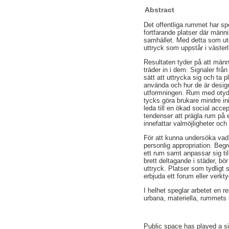
Abstract
Det offentliga rummet har sp
fortfarande platser där männ
samhället. Med detta som ut
uttryck som uppstår i väster
Resultaten tyder på att männ
träder in i dem. Signaler frå
sätt att uttrycka sig och ta 
använda och hur de är design
utformningen. Rum med otydl
tycks göra brukare mindre in
leda till en ökad social acce
tendenser att prägla rum på 
innefattar valmöjligheter o
För att kunna undersöka vad 
personlig appropriation. Begr
ett rum samt anpassar sig til
brett deltagande i städer, b
uttryck. Platser som tydligt 
erbjuda ett forum eller ver
I helhet speglar arbetet en 
urbana, materiella, rummets 
Public space has played a si