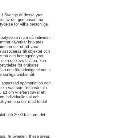
 I Sverige är dessa ytor
 en del av det gemensamma
delse för vilka personliga
betydelse i rum då individen
i rummet påverkar brukares
rummen ser ut att vara
associeras till objektet och
 tomma och homogena ytor
 som upplevs tillåtna, kan
 betydelse för brukares
Lösa och föränderliga element
ersonliga önskemål.
n anpassad appropriation och
olka vad som är förväntat i
 att om vi eftersträvar ett
om individuella val och
et. Utrymmena bör med fördel
alet och 2000-talet om det
ears. In Sweden, these areas