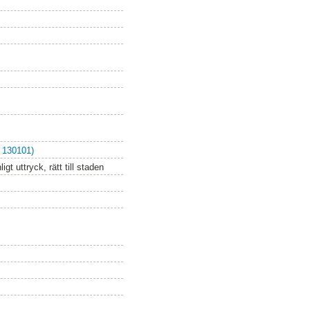
 130101)
gt uttryck, rätt till staden