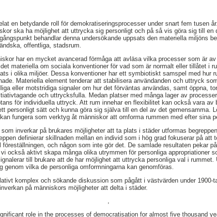
elat en betydande roll för demokratiseringsprocesser under snart fem tusen år.
iskor ska ha möjlighet att uttrycka sig personligt och på så vis göra sig till
gångspunkt behandlar denna undersökande uppsats den materiella miljöns bety
ländska, offentliga, stadsrum.
iskor har en mycket avancerad förmåga att avläsa vilka processer som är av 
n det materiella om sociala konventioner för vad som är normalt eller tillåtet 
plats i olika miljöer. Dessa konventioner har ett symbiotiskt samspel med hur 
ade. Materiella element tenderar att stabilisera användanden och uttryck som 
iga eller motstridiga signaler om hur det förväntas användas, samt öppna,
itiativtagande och uttrycksfulla. Medan platser med många lager av processer
ptans för individuella uttryck. Att rum innehar en flexibilitet kan också vara av
ett personligt sätt och kunna göra sig själva till en del av det gemensamma. 
ch kan fungera som verktyg åt människor att omforma rummen med efter sina p
som inverkar på brukares möjligheter att ta plats i städer utformas begreppe
eppen definierar skillnaden mellan en individ som i hög grad fokuserar på att t
l föreställningen, och någon som inte gör det. De samlade resultaten pekar på,
ör vi också aktivt skapa många olika utrymmen för personliga appropriationer s
signalerar till brukare att de har möjlighet att uttrycka personliga val i rumm
ktyg genom vilka de personliga omformningarna kan genomföras.
relativt komplex och sökande diskussion som pågått i västvärden under 1900-t
inverkan på människors möjligheter att delta i städer.
,
gnificant role in the processes of democratisation for almost five thousand y