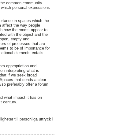
of the common community.
or which personal expressions
portance in spaces which the
m affect the way people
ith how the rooms appear to
ted with the object and the
s open, empty and
ers of processes that are
seems to be of importance for
ctional elements entails
stom appropriation and
on interpreting what is
that if we seek broad
. Spaces that sends a clear
lso preferably offer a forum
nd what impact it has on
t century.
eter till personliga uttryck i