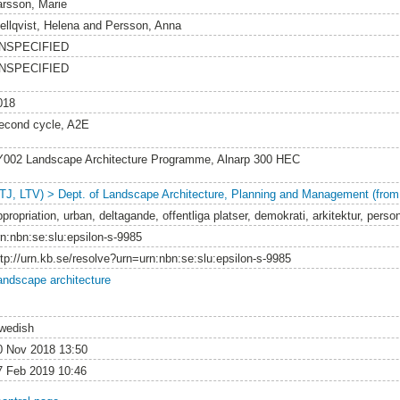
arsson, Marie
ellqvist, Helena
and
Persson, Anna
NSPECIFIED
NSPECIFIED
018
econd cycle, A2E
Y002 Landscape Architecture Programme, Alnarp 300 HEC
LTJ, LTV) > Dept. of Landscape Architecture, Planning and Management (from
propriation, urban, deltagande, offentliga platser, demokrati, arkitektur, personli
rn:nbn:se:slu:epsilon-s-9985
ttp://urn.kb.se/resolve?urn=urn:nbn:se:slu:epsilon-s-9985
andscape architecture
wedish
0 Nov 2018 13:50
7 Feb 2019 10:46