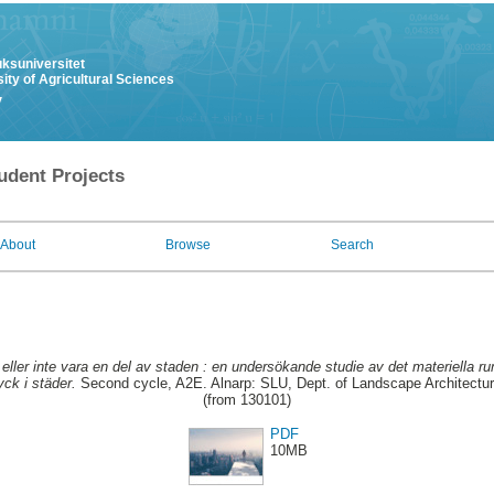
uksuniversitet
ity of Agricultural Sciences
y
udent Projects
About
Browse
Search
 eller inte vara en del av staden : en undersökande studie av det materiella
ryck i städer.
Second cycle, A2E. Alnarp: SLU, Dept. of Landscape Architect
(from 130101)
PDF
10MB