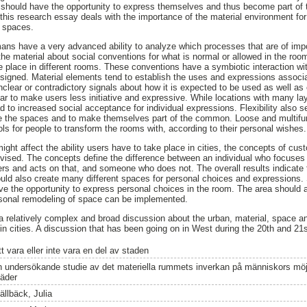
le should have the opportunity to express themselves and thus become part 
t, this research essay deals with the importance of the material environment f
c spaces.
mans have a very advanced ability to analyze which processes that are of im
the material about social conventions for what is normal or allowed in the roo
 place in different rooms. These conventions have a symbiotic interaction w
igned. Material elements tend to establish the uses and expressions associa
lear or contradictory signals about how it is expected to be used as well a
to make users less initiative and expressive. While locations with many lay
d to increased social acceptance for individual expressions. Flexibility also 
ce the spaces and to make themselves part of the common. Loose and multifun
ls for people to transform the rooms with, according to their personal wishes.
might affect the ability users have to take place in cities, the concepts of cu
evised. The concepts define the difference between an individual who focuses 
ers and acts on that, and someone who does not. The overall results indicate 
should also create many different spaces for personal choices and expressions
ave the opportunity to express personal choices in the room. The area should a
ersonal remodeling of space can be implemented.
s a relatively complex and broad discussion about the urban, material, space a
 in cities. A discussion that has been going on in West during the 20th and 21s
t vara eller inte vara en del av staden
n undersökande studie av det materiella rummets inverkan på människors möjligh
täder
ällbäck, Julia