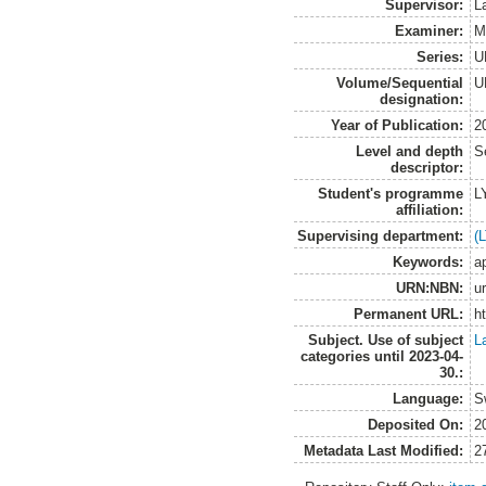
Supervisor:
L
Examiner:
M
Series:
U
Volume/Sequential
U
designation:
Year of Publication:
2
Level and depth
S
descriptor:
Student's programme
L
affiliation:
Supervising department:
(
Keywords:
ap
URN:NBN:
u
Permanent URL:
h
Subject. Use of subject
L
categories until 2023-04-
30.:
Language:
S
Deposited On:
2
Metadata Last Modified:
2