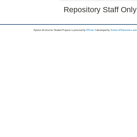
Repository Staff Onl
Epsilon Archive for Student Projects is
powored by
EPrints 3
developed by
School of Electronics an