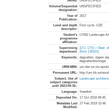
Series:
UNSPECIFIED
Volume/Sequential
UNSPECIFIED
designation:
Year of
2017
Publication:
Level and depth
First cycle, G2E
descriptor:
Student's
LY002 Landscape Ar
programme
affiliation:
Supervising
(LTJ, LTV) > Dept. 
department:
(from 130101)
Keywords:
dagvatten, öppen dag
dagvattenlösningar
URN:NBN:
urn:nbn:se:slu:epsil
Permanent URL:
http://urn.kb.se/res
Subject. Use of
Landscape architect
subject categories
until 2023-04-30.:
Language:
Swedish
Deposited On:
17 Oct 2018 09:45
Metadata Last
27 Feb 2019 10:46
Modified: