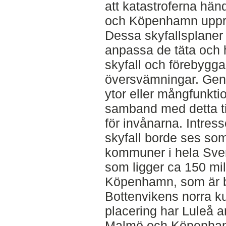
att katastroferna hä
och Köpenhamn upprät
Dessa skyfallsplaner 
anpassa de täta och 
skyfall och förebygg
översvämningar. Geno
ytor eller mångfunktion
samband med detta till
för invånarna. Intress
skyfall borde ses som
kommuner i hela Sve
som ligger ca 150 mi
Köpenhamn, som är be
Bottenvikens norra k
placering har Luleå a
Malmö och Köpenhamn