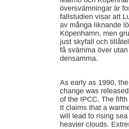
översvämningar är for
fallstudien visar att
av många liknande l
Köpenhamn, men grun
just skyfall och tillå
få svämma över utan s
densamma.
As early as 1990, the 
change was released
of the IPCC. The fift
It claims that a warm
will lead to rising se
heavier clouds. Extr