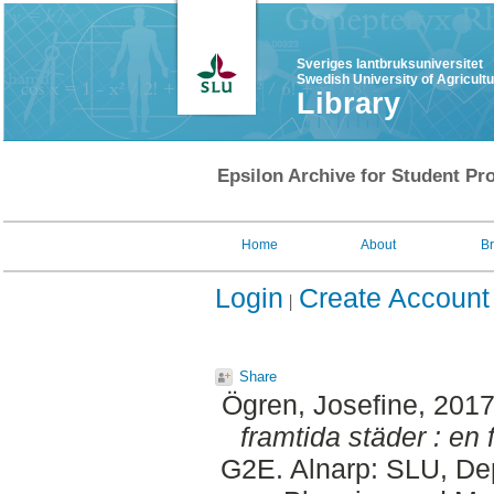
Sveriges lantbruksuniversitet
Swedish University of Agricult
Library
Epsilon Archive for Student Pro
Home
About
B
Login
Create Account
Share
Ögren, Josefine
, 201
framtida städer : en f
G2E. Alnarp: SLU, Dep