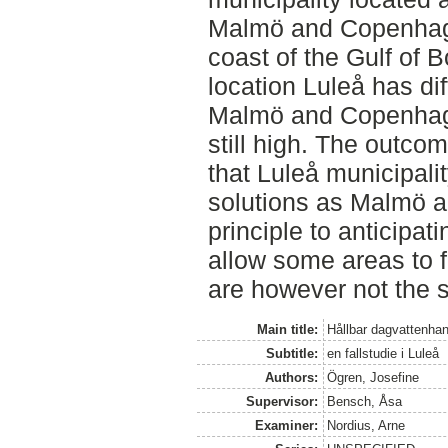
Malmö and Copenhage
coast of the Gulf of 
location Luleå has di
Malmö and Copenhagen
still high. The outco
that Luleå municipali
solutions as Malmö 
principle to anticipat
allow some areas to 
are however not the 
Main title:
Hållbar dagvattenhant
Subtitle:
en fallstudie i Luleå
Authors:
Ögren, Josefine
Supervisor:
Bensch, Åsa
Examiner:
Nordius, Arne