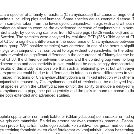
are species of a family of bacteria (Chlamydiaceae) that cause a range of d
 of animals including pigs and humans. Some species cause zoonotic disease.
in samples taken from the lower eyelid conjunctiva in pigs with and without 
vestigation aimed to examine the experienced increase of conjunctivitis in som
rol study, by collecting samples from 62 case pigs (16-26 weeks old) and an
d, Sweden. The samples were analysed by real-time PCR (23S rRNA gene of 
of Ct 36, a significant difference in the occurrence of Chlamydiaceae betwee
ntrol group (65% positive samples) was detected. In one of the herds a signif
igs with conjunctivitis, compared to pigs without conjunctivitis. In the other
tudy revealed no significant difference in the occurrence of Chlamydiaceae 
 of Ct 38, the difference between the case and the control group were no long
iaceae spp and conjunctivitis in pigs could not be convincingly demonstrated
sults of this study, it is possible that such a relationship exist but with varyi
cal expression could be due to differences in infectious dose, differences in v
 mixed infections of Chlamydia/Chlamydophila or mixed infection with other
junctivitis caused by Chlamydiaceae could at reinfections be a delayed hyper
al species within the Chlamydiaceae exhibit the ability to induce a delayed hy
lamydiaceae in pigs, their pathogenicity and the pig's immune response to th
uire both extended and advanced studies.
,
ila spp är arter i en familj bakterier (Chlamydiaceae) som orsakar en rad sj
usive gris och människa. En del av arterna har även zoonotisk potential. Denna
 i prover tagna från nedre ögonlockets konjunktiva hos grisar med och utan 
ingsutredning föranledd av en ökad förekomst av konjunktivit i vissa besättnin