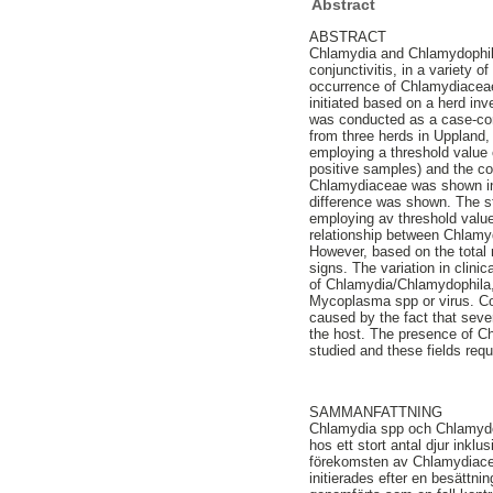
Abstract
ABSTRACT
Chlamydia and Chlamydophila 
conjunctivitis, in a variety
occurrence of Chlamydiaceae 
initiated based on a herd in
was conducted as a case-cont
from three herds in Upplan
employing a threshold value 
positive samples) and the co
Chlamydiaceae was shown in p
difference was shown. The s
employing av threshold value
relationship between Chlamyd
However, based on the total re
signs. The variation in clini
of Chlamydia/Chlamydophila,
Mycoplasma spp or virus. Con
caused by the fact that sever
the host. The presence of Ch
studied and these fields req
SAMMANFATTNING
Chlamydia spp och Chlamydoph
hos ett stort antal djur inkl
förekomsten av Chlamydiaceae
initierades efter en besättn