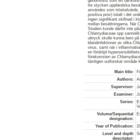
genomförts som en fall-kontr
tre stycken uppländska besä
användes som tröskelvärde, p
positiva prov) totalt i det u
ingen signifikant skillnad i 
mellan besättningarna. När C
Studien kunde därför inte på
Chlamydiaceae spp sannolikt 
uttryck skulle kunna bero på 
blandinfektioner av olika C
virus, samt när i inflammati
en fördröjd hypersensibilite
förekomsten av Chlamydiacea
tämligen outforskat område 
Main title:
F
Authors:
A
Supervisor:
J
Examiner:
J
Series:
E
V
Volume/Sequential
E
designation:
Year of Publication:
2
Level and depth
S
descriptor: