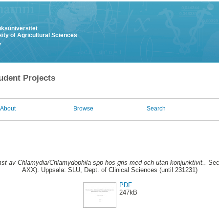
uksuniversitet
ity of Agricultural Sciences
y
udent Projects
About
Browse
Search
st av Chlamydia/Chlamydophila spp hos gris med och utan konjunktivit..
Seco
AXX). Uppsala: SLU, Dept. of Clinical Sciences (until 231231)
PDF
247kB