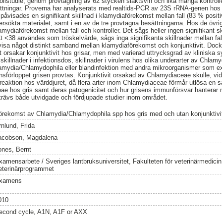
ollstudie, genom provtagning av 62 stycken slaktsvin och lika många kontroller
ttningar. Proverna har analyserats med realtids-PCR av 23S rRNA-genen ho
åvisades en signifikant skillnad i klamydiaförekomst mellan fall (83 % positi
ndersökta materialet, samt i en av de tre provtagna besättningarna. Hos de övr
klamydiaförekomst mellan fall och kontroller. Det sågs heller ingen signifikant 
t <38 användes som tröskelvärde, sågs inga signifikanta skillnader mellan fal
visa något distinkt samband mellan klamydiaförekomst och konjunktivit. Dock 
orsakar konjunktivit hos grisar, men med varierad uttrycksgrad av kliniska sy
skillnader i infektionsdos, skillnader i virulens hos olika underarter av Chla
hlamydia/Chlamydophila eller blandinfektion med andra mikroorganismer som 
onsförloppet grisen provtas. Konjunktivit orsakad av Chlamydiaceae skulle, vid
tsreaktion hos värddjuret, då flera arter inom Chlamydiaceae förmår utlösa en 
e hos gris samt deras patogenicitet och hur grisens immunförsvar hanterar 
krävs både utvidgade och fördjupade studier inom området.
örekomst av Chlamydia/Chlamydophila spp hos gris med och utan konjunktivi
rnlund, Frida
acobson, Magdalena
ones, Bernt
xamensarbete / Sveriges lantbruksuniversitet, Fakulteten för veterinärmedici
eterinärprogrammet
xamens
010
econd cycle, A1N, A1F or AXX