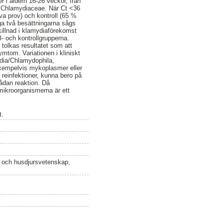
 i åldern 16-26 veckor, från
s Chlamydiaceae. När Ct <36
va prov) och kontroll (65 %
iga två besättningarna sågs
skillnad i klamydiaförekomst
l- och kontrollgrupperna.
tolkas resultatet som att
mtom. Variationen i kliniskt
mydia/Chlamydophila,
exempelvis mykoplasmer eller
 reinfektioner, kunna bero på
sådan reaktion. Då
mikroorganismerna är ett
t.
n och husdjursvetenskap,