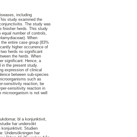
iseases, including
 This study examined the
conjunctivitis. The study was
e finisher herds. This study
 equal number of controls,
Chlamydiaceae). When
n the entire case group (83%
icantly higher occurrence of
 two herds no significant
between the herds. When
er significant. Hence, a
 in the present study.
ng expression of clinical
irulence between sub-species
 microorganisms such as
-sensitivity reaction, be
per-sensitivity reaction in
e microorganism is not well
ukdomar, bl a konjunktivit,
 studie har undersökt
konjunktivit. Studien
gar. Undersökningen har