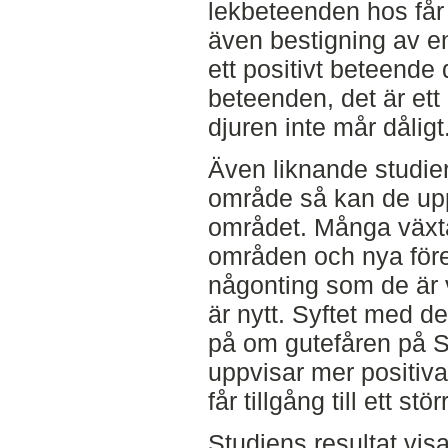
lekbeteenden hos får
även bestigning av 
ett positivt beteende d
beteenden, det är et
djuren inte mår dåligt
Även liknande studier d
område så kan de upp
området. Många växtä
områden och nya förem
någonting som de är 
är nytt. Syftet med de
på om gutefåren på S
uppvisar mer positiv
får tillgång till ett stö
Studiens resultat vis