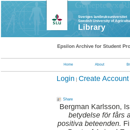
Sveriges lantbruksuniversitet
Swedish University of Agricult
Library
Epsilon Archive for Student Pro
Home
About
B
Login
Create Account
Share
Bergman Karlsson, Is
betydelse för fårs 
positiva beteenden.
Fi