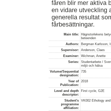
fåren blir mer aktiva 
en vidare utveckling
generella resultat so
fårbesättningar.
Main title:
Hägnstorlekens betyd
beteenden
Authors:
Bergman Karlsson, I
Supervisor:
Anderson, Claes
Examiner:
Wichman, Anette
Series:
Studentarbete / Sveri
miljö och hälsa
Volume/Sequential
735
designation:
Year of
2018
Publication:
Level and depth
First cycle, G2E
descriptor:
Student's
VK002 Ethology and
programme
affiliation: