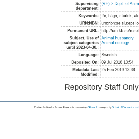
Supervising
(VH) > Dept. of Anim
department:
Keywords:
får, hägn, storlek, ak
URN:NBN:
urn:nbn:se:slu:epsil
Permanent URL:
http://urn.kb.se/res
Subject. Use of
Animal husbandry
subject categories
Animal ecology
until 2023-04-30.:
Language:
Swedish
Deposited On:
09 Jul 2018 13:54
Metadata Last
25 Feb 2019 13:38
Modified:
Repository Staff Onl
Epsilon Archive for Student Projects is
powored by
EPrints 3
developed by
School of Electronics an