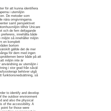
er för att kunna identifiera
aperna i utemiljön
heten. De metoder som
 de nära omgivningarna.
nenter samt perspektivet
tomhusmiljön tillhör Unicare
tret och de fem deltagande
g preferens, innehålla både
 miljön så innehåller miljön
om en komplett
mråden bortom
särskilt gällde det de mer
r många för dem med ingen
etsproblemen beror både på att
tt miljön inte är
får användning av utemiljön i
ning i stor grad från såväl
usfysioterapi behöver utgå
ett funktionsnedsättning, så
order to identify and develop
of the outdoor environment
d and also the physical
 of the accessibility. A
 point for those were