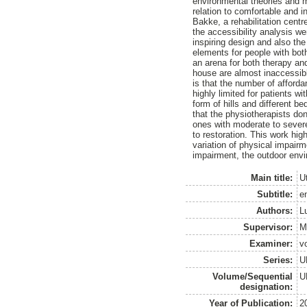
environmental theories and m
relation to comfortable and 
Bakke, a rehabilitation centr
the accessibility analysis we
inspiring design and also the
elements for people with both
an arena for both therapy and
house are almost inaccessibl
is that the number of affordan
highly limited for patients w
form of hills and different b
that the physiotherapists don
ones with moderate to severe
to restoration. This work hig
variation of physical impairm
impairment, the outdoor envir
Main title:
U
Subtitle:
e
Authors:
L
Supervisor:
M
Examiner:
v
Series:
U
Volume/Sequential
U
designation:
Year of Publication:
2