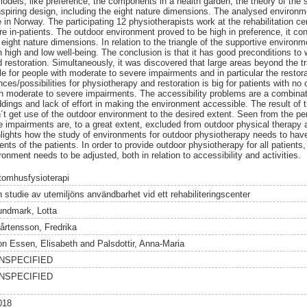
odels, like preference, the components in a health garden, the theory of the 
inspiring design, including the eight nature dimensions. The analysed environ
e in Norway. The participating 12 physiotherapists work at the rehabilitation cen
re in-patients. The outdoor environment proved to be high in preference, it c
 eight nature dimensions. In relation to the triangle of the supportive enviro
 high and low well-being. The conclusion is that it has good preconditions to 
 restoration. Simultaneously, it was discovered that large areas beyond the tr
e for people with moderate to severe impairments and in particular the restor
ces/possibilities for physiotherapy and restoration is big for patients with no 
ith moderate to severe impairments. The accessibility problems are a combinati
eddings and lack of effort in making the environment accessible. The result of t
´t get use of the outdoor environment to the desired extent. Seen from the per
 impairments are, to a great extent, excluded from outdoor physical therapy a
hlights how the study of environments for outdoor physiotherapy needs to have i
ents of the patients. In order to provide outdoor physiotherapy for all patients
onment needs to be adjusted, both in relation to accessibility and activities.
tomhusfysioterapi
n studie av utemiljöns användbarhet vid ett rehabiliteringscenter
undmark, Lotta
årtensson, Fredrika
on Essen, Elisabeth
and
Palsdottir, Anna-Maria
NSPECIFIED
NSPECIFIED
018