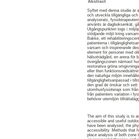
Abstract
Syftet med denna studie är at
och utveckla tillgängliga och
analyserats, fysioterapeuter
använts är dagboksenkät, gåt
Utgångspunkten togs i miljö
stödjande miljö kring varsam
Bakke, ett rehabiliteringsce
patienterna i tillgänglighet
varsam och inspirerande desig
element för personer med oli
hälsoträdgård, en arena för
övergångszonen närmast huset 
restorativa gröna omgivninga
eller liten funktionsnedsättn
den naturliga miljön innehåll
tillgänglighetsanpassad i till
den grad de önskar och sett u
utomhusfysioterapi som från m
från patienters variation i fy
behöver utemiljön tillrättalägg
The aim of this study is to a
accessible and useful outdoo
have been analysed, the phy
accessibility. Methods that h
place analysis of both zone 