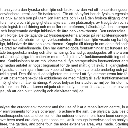
t analysera den fysiska utemiljön och bruket av den vid ett rehabiliteringscent
 användbara utemiljöer för fysioterapi. För att nå syftet har de fysiska egensk
nas bruk av och syn på utemiljön kartlagts och likaså den fysiska tillgänglig
ursintervju och tillgänglighetsanalys samt en platsanalys av trädgården och
psykologisk teoribildning och modeller om preferens, hälsoträdgårdens kompo
 och inspirerande design inklusive de åtta parkkaraktärerna. Den undersökta u
nter i Norge. De deltagande 12 fysioterapeuterna arbetar på rehabiliteringscen
sanalysen var på rehabilitering i verksamheten. Utomhusmiljön visade sig ha hö
n, inklusive de åtta parkkaraktärerna. Kopplat till triangeln om den stödjande
ka grad av välbefinnande. Den har därmed goda förutsättningar att fungera s
 både terapeutiska inslag och återhämtning. Samtidigt uppdagades att stora o
är otillgängliga för patienter med måttlig till svår funktionsnedsättning och 
rna. Konklusionen är att möjligheterna till fysioterapeutiska interventioner ä
ing medan antalet är högst begränsat för de med måttlig till svår. Tillgängligh
er fysiska utmaningar i form av kuperad terräng och varierade underlag och på a
räcklig grad. Den dåliga tillgängligheten resulterar i att fysioterapeuterna inte 
r ett patientperspektiv så exkluderas de med måttlig till svår funktionsnedsätt
öjligheten till återhämtning. Arbetet belyser hur studiet av miljöer för utomh
sisk funktion. För att kunna erbjuda utomhusfysioterapi till alla patienter, oavs
as, så att den blir tillgänglig och aktiviteter möjliga.
,
nalyse the outdoor environment and the use of it at a rehabilitation centre, in 
r environments for physiotherapy. To achieve the aim, the physical qualities 
siotherapeutic use and opinion of the outdoor environment have been surveye
ave been used are diary questionnaires, walk through interview and an analysis
three, the garden, and zone four, the more extensive area, was made. Starting