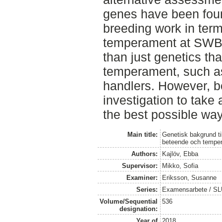
genes have been found
breeding work in ter
temperament at SWB. 
than just genetics th
temperament, such as
handlers. However, bo
investigation to take 
the best possible way
Main title:
Genetisk bakgrund t
beteende och tempe
Authors:
Kajlöv, Ebba
Supervisor:
Mikko, Sofia
Examiner:
Eriksson, Susanne
Series:
Examensarbete / SLU,
Volume/Sequential
536
designation:
Year of
2018