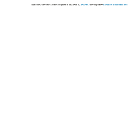
Epsilon Archive for Student Projects is
powored by
EPrints 3
developed by
School of Electronics an