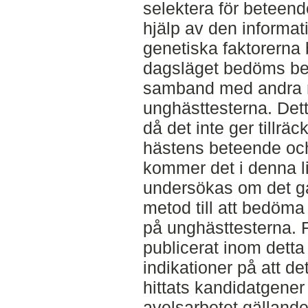
selektera för betee
hjälp av den informa
genetiska faktorerna
dagsläget bedöms be
samband med andra 
unghästtesterna. Det
då det inte ger tillrä
hästens beteende oc
kommer det i denna li
undersökas om det går
metod till att bedöm
på unghästtesterna. 
publicerat inom detta
indikationer på att de
hittats kandidatgener
avelsarbetet gällan