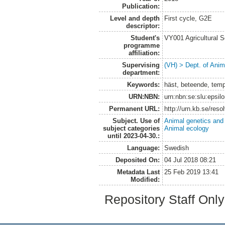
Publication:
Level and depth
First cycle, G2E
descriptor:
Student's
VY001 Agricultural 
programme
affiliation:
Supervising
(VH) > Dept. of Anim
department:
Keywords:
häst, beteende, temp
URN:NBN:
urn:nbn:se:slu:epsil
Permanent URL:
http://urn.kb.se/res
Subject. Use of
Animal genetics and
subject categories
Animal ecology
until 2023-04-30.:
Language:
Swedish
Deposited On:
04 Jul 2018 08:21
Metadata Last
25 Feb 2019 13:41
Modified:
Repository Staff Onl