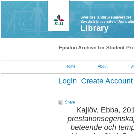
Sveriges lantbruksuniversitet
Swedish University of Agricult
Library
Epsilon Archive for Student Pro
Home
About
B
Login
Create Account
Share
Kajlöv, Ebba
, 20
prestationsegensk
beteende och tem