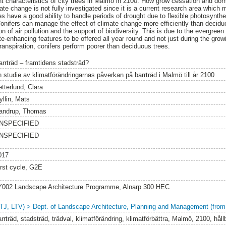
t characteristics of city trees in Malmö in 2100. How grow cessation and do
mate change is not fully investigated since it is a current research area which m
ees have a good ability to handle periods of drought due to flexible photosynthe
Conifers can manage the effect of climate change more efficiently than decidu
of air pollution and the support of biodiversity. This is due to the evergreen
te-enhancing features to be offered all year round and not just during the gro
transpiration, conifers perform poorer than deciduous trees.
arrträd – framtidens stadsträd?
n studie av klimatförändringarnas påverkan på barrträd i Malmö till år 2100
tterlund, Clara
yllin, Mats
andrup, Thomas
NSPECIFIED
NSPECIFIED
017
irst cycle, G2E
Y002 Landscape Architecture Programme, Alnarp 300 HEC
LTJ, LTV) > Dept. of Landscape Architecture, Planning and Management (from
rrträd, stadsträd, trädval, klimatförändring, klimatförbättra, Malmö, 2100, hål