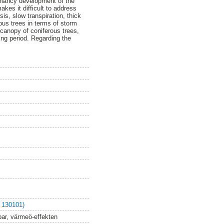
rmancy development of the
akes it difficult to address
sis, slow transpiration, thick
ous trees in terms of storm
 canopy of coniferous trees,
wing period. Regarding the
 130101)
lbar, värmeö-effekten