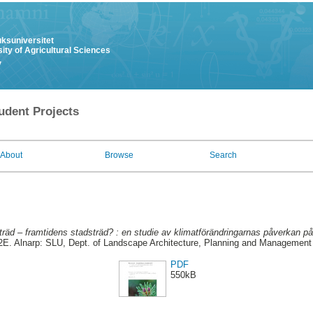
uksuniversitet
ity of Agricultural Sciences
y
udent Projects
About
Browse
Search
träd – framtidens stadsträd? : en studie av klimatförändringarnas påverkan på 
G2E. Alnarp: SLU, Dept. of Landscape Architecture, Planning and Management
PDF
550kB