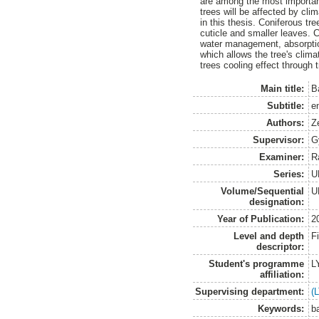
are among the most importan
trees will be affected by cli
in this thesis. Coniferous tr
cuticle and smaller leaves. 
water management, absorption 
which allows the tree's clima
trees cooling effect through 
Main title:
B
Subtitle:
e
Authors:
Ze
Supervisor:
G
Examiner:
R
Series:
U
Volume/Sequential
U
designation:
Year of Publication:
2
Level and depth
F
descriptor:
Student's programme
L
affiliation:
Supervising department:
(
Keywords:
ba