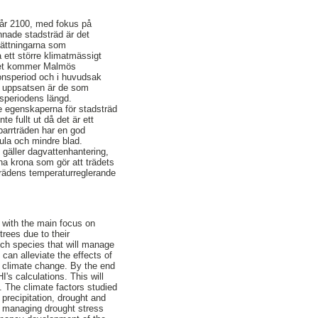
l år 2100, med fokus på
nnade stadsträd är det
sättningarna som
 ett större klimatmässigt
eklet kommer Malmös
ionsperiod och i huvudsak
 i uppsatsen är de som
speriodens längd.
ste egenskaperna för stadsträd
e fullt ut då det är ett
 barrträden har en god
kula och mindre blad.
 gäller dagvattenhantering,
na krona som gör att trädets
 trädens temperaturreglerande
0 with the main focus on
trees due to their
hich species that will manage
 can alleviate the effects of
f climate change. By the end
's calculations. This will
 The climate factors studied
 precipitation, drought and
or managing drought stress