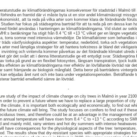
teraturstudie av klimatförändringarnas konsekvenser för stadsträd i Malmö til
t förhindra en framtid där vi måste byta ut en stor andel klimatmässigt missgy
 ekonomiskt, att ta reda på vilka arter som kommer klara de förändrande förut
. Studien har fokus på städsegröna barrträd för att ta reda på om dessa kan ha
 med fördel användas i hanteringen av klimatförändringarna. Vid slutet av s
I:s beräkningar ha stigit från 8.4 °C till +13 °C vilket ger en längre vegetat
eta, torra somrar med intensiva värmeböljor. De klimatfaktorer som behandlas
träds växtfysiologiska aspekter: temperatur, nederbörd, torka och vegetation
ga arter med lämpliga strategier för att hantera torkstress är bland det viktiga
invintring och vintervila kommer påverkas av det förändrade klimatet utreds int
ket gör det svårt att i denna litteraturstudie ge ett entydigt svar. Städsegröna
av torka på grund av en flexibel fotosyntes, långsam transpiration, tjock kuti
ra effekten av klimatförändringarna mer effektiv än lövfällande lövträd när det
gar samt främjande av biologisk mångfald. Detta beror på barrträdens vintergrö
r kan erbjudas året runt och inte bara under vegetationsperioden. Beträffande
sterar barrträd emellertid sämre än lövträd.
,
ature study of the impact of climate change on city trees in Malmö in year 210
n order to prevent a future where we have to replace a large proportion of city 
the climate, it is important both ecologically and economically, to find out w
the future climate will bring. The study focuses on conifers to find out if these
deciduous trees, and therefore could be at an advantage in the management o
n annual temperature will have risen from 8.4 ° C to +13 ° C according to SMHI
d and mainly mild, rainy winters and hot dry summers with intense heatwaves.
 will have consequences for the physiological aspects of the tree: temperature,
iod. The results show that dry-resistant species with appropriate strategies f