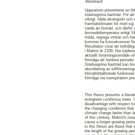
Abstract
Uppsatsen presenterar en lit
städsegröna barrträd. För at
viktigt, både ekologiskt och
framtidsklimatet för med sig
värde än lövträd, och därför
årsmedeltemperatur enligt SMH
milda, regniga vintrar och h
kommer ha konsekvenser för 
Resultaten visar att torktåli
i Malmö år 2100. Hur trädens 
aktuellt forskningsområde vil
förmåga att hantera perioder 
Städsegröna barrträd kan lind
absorbering av luftförorenin
klimatförbättrande funktione
förmåga via transpiration pre
This thesis presents a liter
evergreen coniferous trees. I
disadvantage with respect to 
the changing conditions that 
climate change better than 
of this century, Malmö's mea
cause a longer growing perio
in this thesis are those that
the length of the growing per