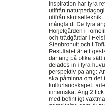
inspiration har fyra r
utifrån naturpedagogi
utifrån skötselteknik,
mångfald. De fyra äng
Hörjelgården i Tomeli
och trädgårdar i Hels
Stenbrohult och i Tof
Resultatet är ett gest
där äng på olika sätt
delades in i fyra huv
perspektiv på äng: Ä
ska påminna om det tr
kulturlandskapet, art
inhemska; Äng 2 fick
med befintligt växtmat