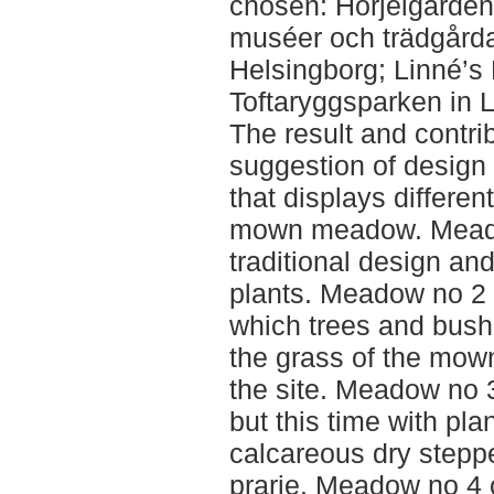
chosen: Hörjelgården 
muséer och trädgårda
Helsingborg; Linné’s 
Toftaryggsparken in 
The result and contrib
suggestion of design 
that displays differe
mown meadow. Meado
traditional design and
plants. Meadow no 2
which trees and bush
the grass of the mown
the site. Meadow no 
but this time with pl
calcareous dry stepp
prarie. Meadow no 4 c