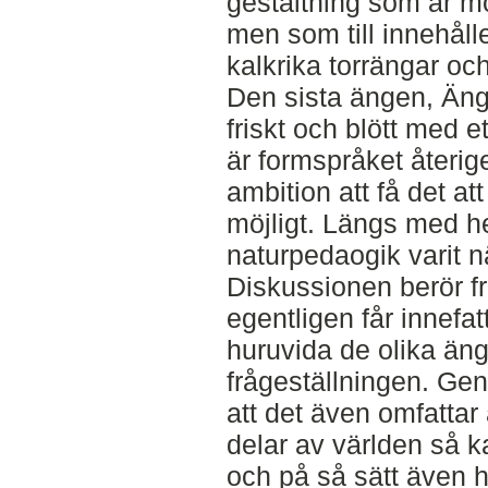
gestaltning som är m
men som till innehål
kalkrika torrängar oc
Den sista ängen, Äng 
friskt och blött med e
är formspråket återig
ambition att få det at
möjligt. Längs med he
naturpedaogik varit n
Diskussionen berör f
egentligen får innefa
huruvida de olika än
frågeställningen. Ge
att det även omfattar
delar av världen så 
och på så sätt även h