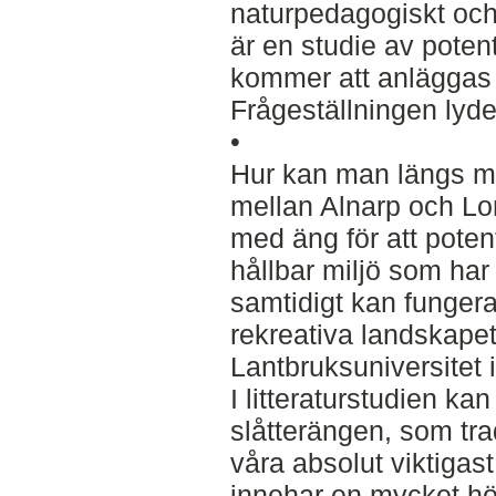
naturpedagogiskt och 
är en studie av poten
kommer att anläggas o
Frågeställningen lyde
•
Hur kan man längs m
mellan Alnarp och Lo
med äng för att potent
hållbar miljö som har
samtidigt kan funger
rekreativa landskapet 
Lantbruksuniversitet 
I litteraturstudien ka
slåtterängen, som tradi
våra absolut viktigast
innehar en mycket h