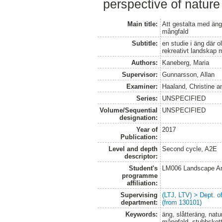
perspective of nature 
Main title:
Att gestalta med äng
mångfald
Subtitle:
en studie i äng där o
rekreativt landskap
Authors:
Kaneberg, Maria
Supervisor:
Gunnarsson, Allan
Examiner:
Haaland, Christine
a
Series:
UNSPECIFIED
Volume/Sequential
UNSPECIFIED
designation:
Year of
2017
Publication:
Level and depth
Second cycle, A2E
descriptor:
Student's
LM006 Landscape Ar
programme
affiliation:
Supervising
(LTJ, LTV) > Dept. 
department:
(from 130101)
Keywords:
äng, slåtteräng, natu
mångfald, stubbskot