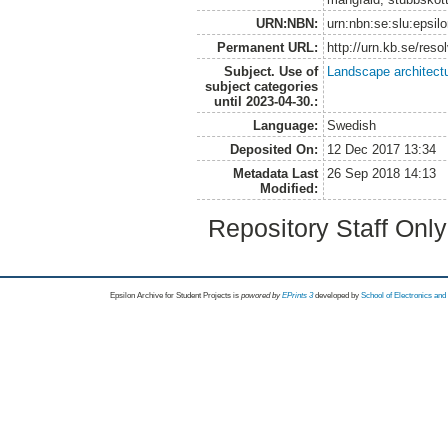
URN:NBN:
urn:nbn:se:slu:epsil
Permanent URL:
http://urn.kb.se/res
Subject. Use of
Landscape architect
subject categories
until 2023-04-30.:
Language:
Swedish
Deposited On:
12 Dec 2017 13:34
Metadata Last
26 Sep 2018 14:13
Modified:
Repository Staff Onl
Epsilon Archive for Student Projects is
powored by
EPrints 3
developed by
School of Electronics an