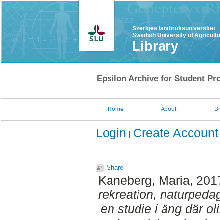
Sveriges lantbruksuniversitet
Swedish University of Agricult
Library
Epsilon Archive for Student Pro
Home
About
B
Login
Create Account
Share
Kaneberg, Maria
, 201
rekreation, naturpeda
en studie i äng där oli