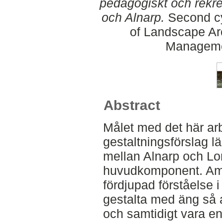
pedagogiskt och rekr
och Alnarp.
Second cy
of Landscape Ar
Manageme
Abstract
Målet med det här arbe
gestaltningsförslag l
mellan Alnarp och 
huvudkomponent. Ambi
fördjupad förståelse 
gestalta med äng så a
och samtidigt vara en