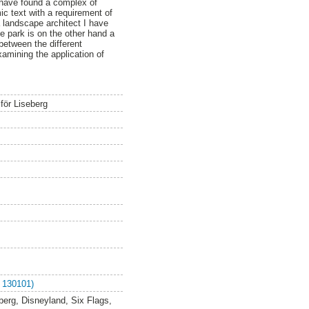
I have found a complex of
ic text with a requirement of
a landscape architect I have
eme park is on the other hand a
 between the different
xamining the application of
för Liseberg
 130101)
berg, Disneyland, Six Flags,