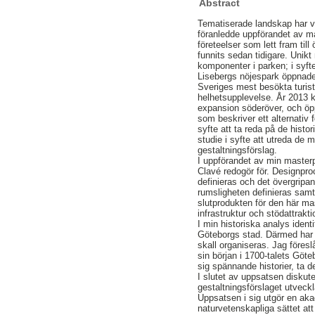
Abstract
Tematiserade landskap har va
föranledde uppförandet av ma
företeelser som lett fram ti
funnits sedan tidigare. Unik
komponenter i parken; i syfte
Lisebergs nöjespark öppnade
Sveriges mest besökta turistm
helhetsupplevelse. År 2013 k
expansion söderöver, och öp
som beskriver ett alternativ 
syfte att ta reda på de histo
studie i syfte att utreda de
gestaltningsförslag.
I uppförandet av min masterp
Clavé redogör för. Designpro
definieras och det övergripa
rumsligheten definieras samt
slutprodukten för den här ma
infrastruktur och stödattra
I min historiska analys ident
Göteborgs stad. Därmed har 
skall organiseras. Jag före
sin början i 1700-talets Göte
sig spännande historier, ta d
I slutet av uppsatsen diskut
gestaltningsförslaget utveck
Uppsatsen i sig utgör en ak
naturvetenskapliga sättet att