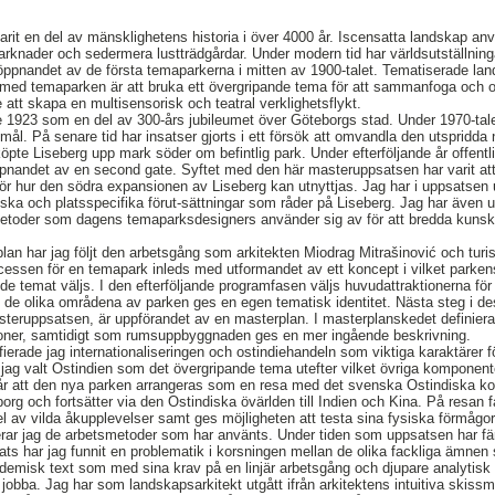
rit en del av mänsklighetens historia i över 4000 år. Iscensatta landskap anv
rknader och sedermera lustträdgårdar. Under modern tid har världsutställning
ll öppnandet av de första temaparkerna i mitten av 1900-talet. Tematiserade la
t med temaparken är att bruka ett övergripande tema för att sammanfoga och 
 att skapa en multisensorisk och teatral verklighetsflykt.
 1923 som en del av 300-års jubileumet över Göteborgs stad. Under 1970-tal
ål. På senare tid har insatser gjorts i ett försök att omvandla den utspridda n
öpte Liseberg upp mark söder om befintlig park. Under efterföljande år offentl
pnandet av en second gate. Syftet med den här masteruppsatsen har varit at
för hur den södra expansionen av Liseberg kan utnyttjas. Jag har i uppsatsen utf
riska och platsspecifika förut-sättningar som råder på Liseberg. Jag har även utf
 metoder som dagens temaparksdesigners använder sig av för att bredda kunsk
lan har jag följt den arbetsgång som arkitekten Miodrag Mitrašinović och tu
cessen för en temapark inleds med utformandet av ett koncept i vilket parke
nde temat väljs. I den efterföljande programfasen väljs huvudattraktionerna fö
 de olika områdena av parken ges en egen tematisk identitet. Nästa steg i d
steruppsatsen, är uppförandet av en masterplan. I masterplanskedet definiera
ktioner, samtidigt som rumsuppbyggnaden ges en mer ingående beskrivning.
ifierade jag internationaliseringen och ostindiehandeln som viktiga karaktärer 
jag valt Ostindien som det övergripande tema utefter vilket övriga komponen
slår att den nya parken arrangeras som en resa med det svenska Ostindiska k
borg och fortsätter via den Ostindiska övärlden till Indien och Kina. På resan f
el av vilda åkupplevelser samt ges möjligheten att testa sina fysiska förmågor
erar jag de arbetsmetoder som har använts. Under tiden som uppsatsen har fär
lats har jag funnit en problematik i korsningen mellan de olika fackliga ämne
ademisk text som med sina krav på en linjär arbetsgång och djupare analytis
 jobba. Jag har som landskapsarkitekt utgått ifrån arkitektens intuitiva skiss