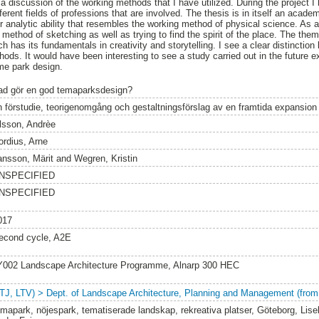
a discussion of the working methods that I have utilized. During the project 
erent fields of professions that are involved. The thesis is in itself an academ
r analytic ability that resembles the working method of physical science. As 
ct method of sketching as well as trying to find the spirit of the place. The th
h has its fundamentals in creativity and storytelling. I see a clear distinction
ods. It would have been interesting to see a study carried out in the future e
me park design.
ad gör en god temaparksdesign?
n förstudie, teorigenomgång och gestaltningsförslag av en framtida expansion 
lsson, Andrèe
ordius, Arne
ansson, Märit
and
Wegren, Kristin
NSPECIFIED
NSPECIFIED
017
econd cycle, A2E
Y002 Landscape Architecture Programme, Alnarp 300 HEC
LTJ, LTV) > Dept. of Landscape Architecture, Planning and Management (from
emapark, nöjespark, tematiserade landskap, rekreativa platser, Göteborg, Lise