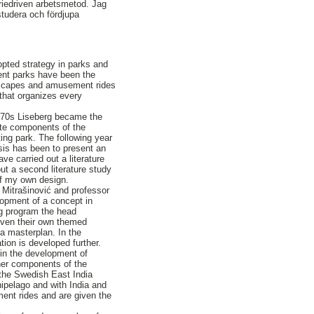
oriedriven arbetsmetod. Jag
studera och fördjupa
pted strategy in parks and
ent parks have been the
ndscapes and amusement rides
that organizes every
1970s Liseberg became the
ate components of the
ing park. The following year
sis has been to present an
ve carried out a literature
out a second literature study
of my own design.
 Mitrašinović and professor
lopment of a concept in
ng program the head
 given their own themed
 a masterplan. In the
tion is developed further.
s in the development of
her components of the
 the Swedish East India
hipelago and with India and
ement rides and are given the