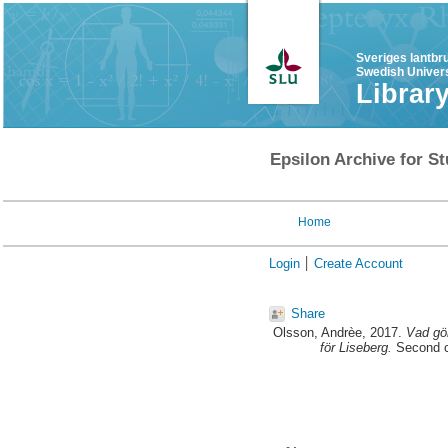
Sveriges lantbr
Swedish Univers
Librar
Epsilon Archive for St
Home
Login
Create Account
Share
Olsson, Andrèe
, 2017.
Vad gör
för Liseberg.
Second cy