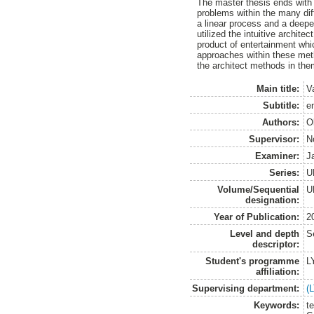
The master thesis ends with 
problems within the many diff
a linear process and a deepe
utilized the intuitive archite
product of entertainment whic
approaches within these meth
the architect methods in the
Main title:
V
Subtitle:
e
Authors:
O
Supervisor:
N
Examiner:
J
Series:
U
Volume/Sequential
U
designation:
Year of Publication:
2
Level and depth
S
descriptor:
Student's programme
L
affiliation:
Supervising department:
(
Keywords:
t