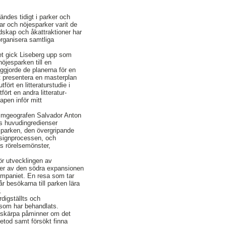
ändes tidigt i parker och
ar och nöjesparker varit de
ndskap och åkattraktioner har
organisera samtliga
et gick Liseberg upp som
öjesparken till en
iggjorde de planerna för en
t presentera en masterplan
ört en litteraturstudie i
ört en andra litteratur-
apen inför mitt
rismgeografen Salvador Anton
ns huvudingredienser
r parken, den övergripande
esignprocessen, och
s rörelsemönster,
för utvecklingen av
ter av den södra expansionen
ompaniet. En resa som tar
år besökarna till parken lära
.
digställts och
n som har behandlats.
k skärpa påminner om det
metod samt försökt finna