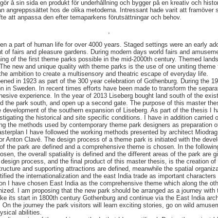
gör å sin sida en produkt för underhållning och bygger på en kreativ och hist
lan angreppssättet hos de olika metoderna. Intressant hade varit att framöver 
fte att anpassa den efter temaparkens förutsättningar och behov.
,
 a part of human life for over 4000 years. Staged settings were an early ado
nt of fairs and pleasure gardens. During modern days world fairs and amusem
ening of the first theme parks possible in the mid-2000th century. Themed la
The new and unique quality with theme parks is the use of one uniting theme 
the ambition to create a multisensory and theatric escape of everyday life.
ned in 1923 as part of the 300 year celebration of Gothenburg. During the 
on in Sweden. In recent times efforts have been made to transform the separ
sive experience. In the year of 2013 Liseberg bought land south of the exist
d the park south, and open up a second gate. The purpose of this master the
e development of the southern expansion of Liseberg. As part of the thesis I ha
tigating the historical and site specific conditions. I have in addition carried 
ating the methods used by contemporary theme park designers as preparation 
sterplan I have followed the working methods presented by architect Miodrag
r Anton Clavé. The design process of a theme park is initiated with the deve
f the park are defined and a comprehensive theme is chosen. In the followi
hosen, the overall spatiality is defined and the different areas of the park are
e design process, and the final product of this master thesis, is the creation of
tructure and supporting attractions are defined, meanwhile the spatial organiza
ntified the internationalization and the east India trade as important character
son I have chosen East India as the comprehensive theme which along the ot
ized. I am proposing that the new park should be arranged as a journey with
ke its start in 1800th century Gothenburg and continue via the East India arc
n. On the journey the park visitors will learn exciting stories, go on wild amus
ysical abilities.