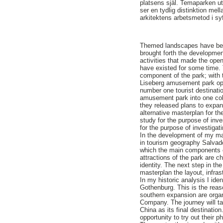
platsens själ. Temaparken ut
ser en tydlig distinktion mel
arkitektens arbetsmetod i sy
Themed landscapes have been
brought forth the developme
activities that made the op
have existed for some time. 
component of the park; with 
Liseberg amusement park ope
number one tourist destinati
amusement park into one cohe
they released plans to expan
alternative masterplan for th
study for the purpose of inves
for the purpose of investig
In the development of my ma
in tourism geography Salvado
which the main components o
attractions of the park are c
identity. The next step in th
masterplan the layout, infras
In my historic analysis I ide
Gothenburg. This is the rea
southern expansion are organ
Company. The journey will ta
China as its final destinatio
opportunity to try out their ph