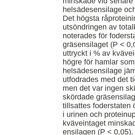
minskade vid senare
helsädesensilage och
Det högsta råprotein
utsöndringen av tota
noterades för foderst
gräsensilaget (P < 0,
uttryckt i % av kvävei
högre för hamlar so
helsädesensilage jä
utfodrades med det ti
men det var ingen ski
skördade gräsensilag
tillsattes foderstate
i urinen och proteinup
kväveintaget minskad
ensilagen (P < 0,05).