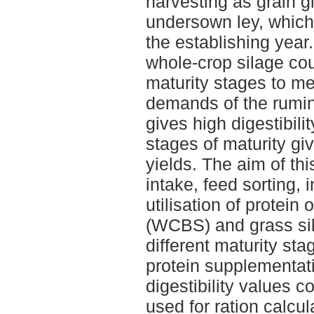
harvesting as grain gi
undersown ley, which
the establishing year
whole-crop silage cou
maturity stages to mee
demands of the rumin
gives high digestibilit
stages of maturity gi
yields. The aim of th
intake, feed sorting, i
utilisation of protein
(WCBS) and grass sil
different maturity sta
protein supplementati
digestibility values c
used for ration calcul