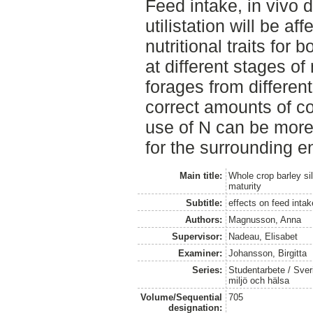
Feed intake, in vivo d
utilistation will be af
nutritional traits fo
at different stages of
forages from different
correct amounts of co
use of N can be more e
for the surrounding e
Main title:
Whole crop barley si
maturity
Subtitle:
effects on feed intake
Authors:
Magnusson, Anna
Supervisor:
Nadeau, Elisabet
Examiner:
Johansson, Birgitta
Series:
Studentarbete / Sveri
miljö och hälsa
Volume/Sequential
705
designation: