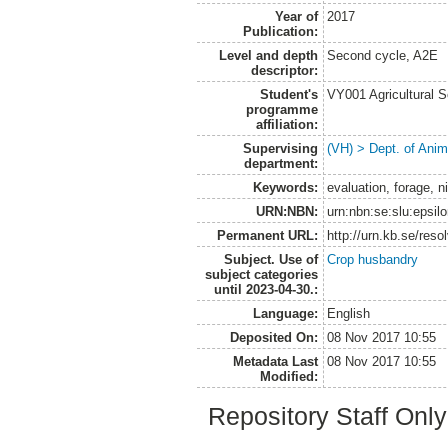
Year of
2017
Publication:
Level and depth
Second cycle, A2E
descriptor:
Student's
VY001 Agricultural 
programme
affiliation:
Supervising
(VH) > Dept. of Anim
department:
Keywords:
evaluation, forage, n
URN:NBN:
urn:nbn:se:slu:epsil
Permanent URL:
http://urn.kb.se/res
Subject. Use of
Crop husbandry
subject categories
until 2023-04-30.:
Language:
English
Deposited On:
08 Nov 2017 10:55
Metadata Last
08 Nov 2017 10:55
Modified:
Repository Staff Onl