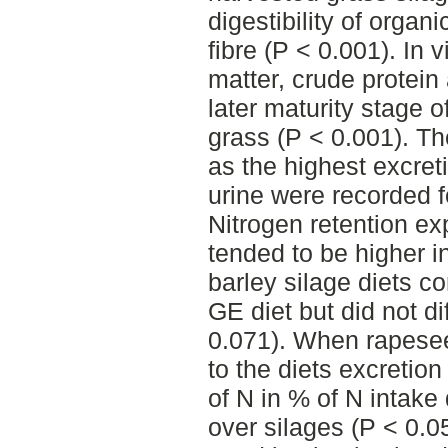
digestibility of organ
fibre (P < 0.001). In v
matter, crude protein
later maturity stage 
grass (P < 0.001). Th
as the highest excret
urine were recorded f
Nitrogen retention e
tended to be higher i
barley silage diets c
GE diet but did not di
0.071). When rapese
to the diets excretio
of N in % of N intak
over silages (P < 0.05