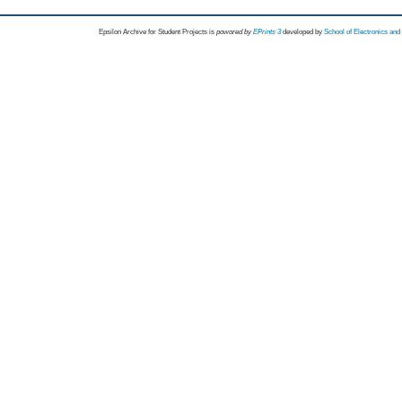
Epsilon Archive for Student Projects is
powored by
EPrints 3
developed by
School of Electronics an