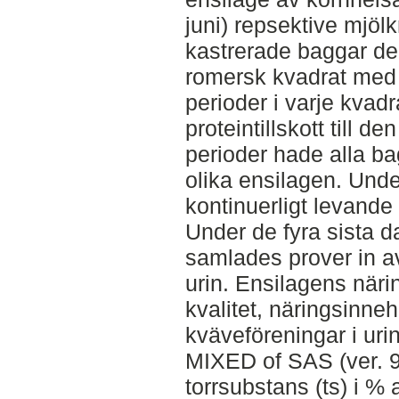
juni) repsektive mjölk
kastrerade baggar del
romersk kvadrat med 
perioder i varje kva
proteintillskott till d
perioder hade alla ba
olika ensilagen. Unde
kontinuerligt levande 
Under de fyra sista d
samlades prover in av
urin. Ensilagens näri
kvalitet, näringsinneh
kväveföreningar i u
MIXED of SAS (ver. 9
torrsubstans (ts) i %