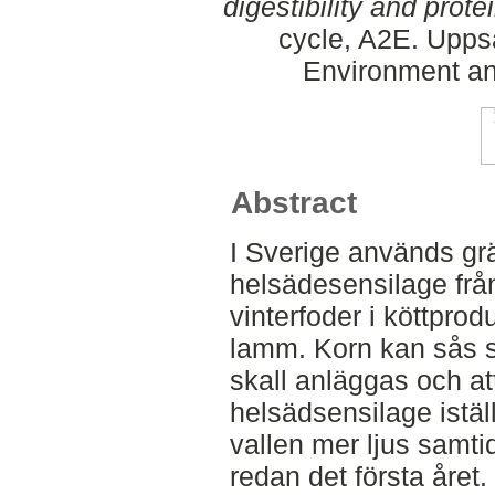
digestibility and prote
cycle, A2E. Upps
Environment an
Abstract
I Sverige används gr
helsädesensilage frå
vinterfoder i köttpro
lamm. Korn kan sås 
skall anläggas och a
helsädsensilage istäl
vallen mer ljus samtid
redan det första året