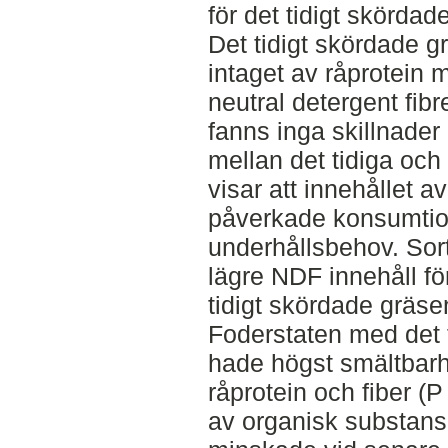
för det tidigt skörda
Det tidigt skördade g
intaget av råprotein 
neutral detergent fib
fanns inga skillnader
mellan det tidiga och
visar att innehållet a
påverkade konsumtio
underhållsbehov. Sort
lägre NDF innehåll fö
tidigt skördade gräse
Foderstaten med det 
hade högst smältbarh
råprotein och fiber (P
av organisk substans,