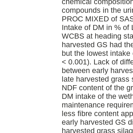
chemical composition
compounds in the uri
PROC MIXED of SAS (
Intake of DM in % of 
WCBS at heading stag
harvested GS had the
but the lowest intake 
< 0.001). Lack of dif
between early harves
late harvested grass 
NDF content of the gr
DM intake of the wet
maintenance requireme
less fibre content app
early harvested GS di
harvested grass silag