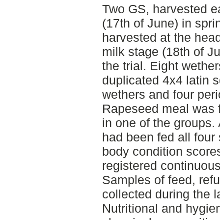
Two GS, harvested ea
(17th of June) in sp
harvested at the head
milk stage (18th of Ju
the trial. Eight wethe
duplicated 4x4 latin 
wethers and four peri
Rapeseed meal was f
in one of the groups. 
had been fed all four 
body condition score
registered continuous
Samples of feed, refu
collected during the l
Nutritional and hygien