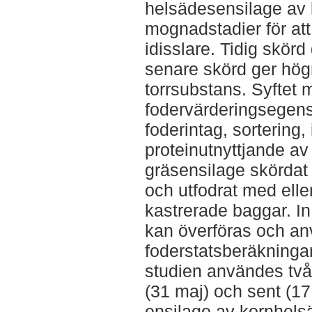
helsädesensilage av 
mognadstadier för at
idisslare. Tidig skör
senare skörd ger hög
torrsubstans. Syftet 
fodervärderingsegen
foderintag, sortering,
proteinutnyttjande a
gräsensilage skördat 
och utfodrat med eller 
kastrerade baggar. I
kan överföras och an
foderstatsberäkningar
studien användes två
(31 maj) och sent (17 
ensilage av kornhels