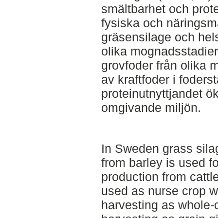
smältbarhet och prot
fysiska och närings
gräsensilage och hel
olika mognadsstadie
grovfoder från olika 
av kraftfoder i foders
proteinutnyttjandet öka
omgivande miljön.
In Sweden grass sila
from barley is used f
production from cattl
used as nurse crop w
harvesting as whole-c