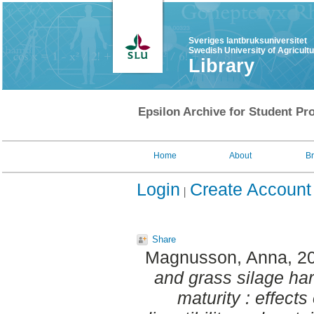
Sveriges lantbruksuniversitet
Swedish University of Agricult
Library
Epsilon Archive for Student Pro
Home
About
B
Login
Create Account
Share
Magnusson, Anna
, 2
and grass silage har
maturity : effects