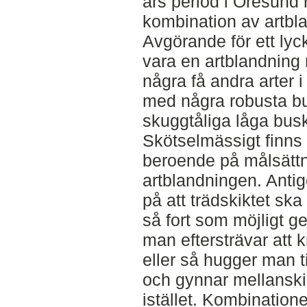
års period i Öresund 
kombination av artbl
Avgörande för ett lyck
vara en artblandning
några få andra arter i
med några robusta bu
skuggtåliga låga bu
Skötselmässigt finns
beroende på målsätt
artblandningen. Anti
på att trädskiktet ska
så fort som möjligt g
man eftersträvar att k
eller så hugger man ti
och gynnar mellanski
istället. Kombination