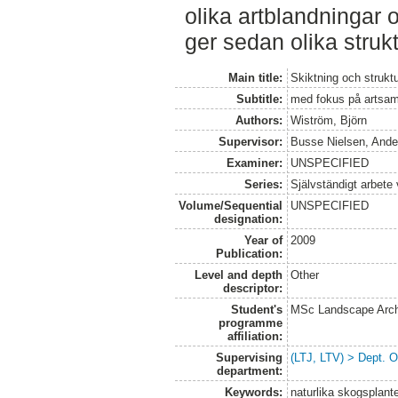
olika artblandningar 
ger sedan olika strukt
Main title:
Skiktning och struktu
Subtitle:
med fokus på artsam
Authors:
Wiström, Björn
Supervisor:
Busse Nielsen, Ande
Examiner:
UNSPECIFIED
Series:
Självständigt arbete
Volume/Sequential
UNSPECIFIED
designation:
Year of
2009
Publication:
Level and depth
Other
descriptor:
Student's
MSc Landscape Arch
programme
affiliation:
Supervising
(LTJ, LTV) > Dept. 
department:
Keywords:
naturlika skogsplante