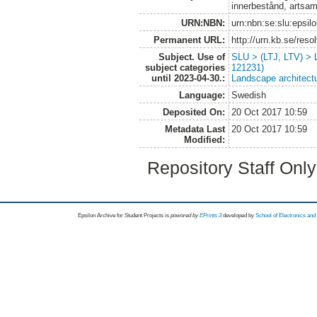
innerbestånd, artsam
URN:NBN:
urn:nbn:se:slu:epsil
Permanent URL:
http://urn.kb.se/res
Subject. Use of
SLU > (LTJ, LTV) > 
subject categories
121231)
until 2023-04-30.:
Landscape architect
Language:
Swedish
Deposited On:
20 Oct 2017 10:59
Metadata Last
20 Oct 2017 10:59
Modified:
Repository Staff Onl
Epsilon Archive for Student Projects is
powored by
EPrints 3
developed by
School of Electronics an