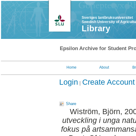
Sveriges lantbruksuniversitet
Swedish University of Agricult
Library
Epsilon Archive for Student Pro
Home
About
B
Login
Create Account
Share
Wiström, Björn
, 20
utveckling i unga nat
fokus på artsammansät