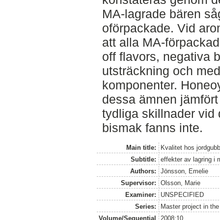
MA-lagrade bären såg
oförpackade. Vid aro
att alla MA-förpackad
off flavors, negativa 
utsträckning och med
komponenter. Honeo
dessa ämnen jämfört
tydliga skillnader vi
bismak fanns inte.
Main title:
Kvalitet hos jordgub
Subtitle:
effekter av lagring i
Authors:
Jönsson, Emelie
Supervisor:
Olsson, Marie
Examiner:
UNSPECIFIED
Series:
Master project in th
Volume/Sequential
2008:10