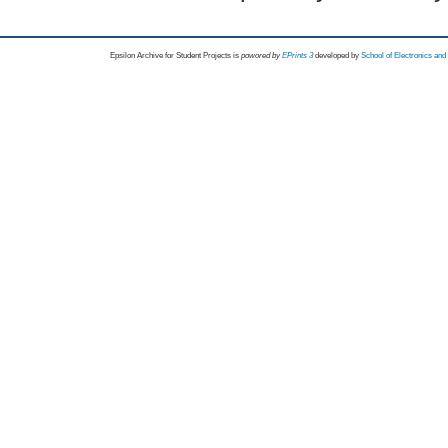
Epsilon Archive for Student Projects is
powored by
EPrints 3
developed by
School of Electronics an