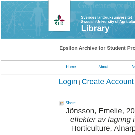
Sveriges lantbruksuniversitet
Swedish University of Agricult
Library
Epsilon Archive for Student Pro
Home
About
B
Login
Create Account
Share
Jönsson, Emelie
, 2
effekter av lagring 
Horticulture, Alnar