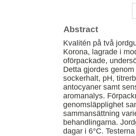
Abstract
Kvalitén på två jord
Korona, lagrade i mo
oförpackade, undersö
Detta gjordes genom m
sockerhalt, pH, titrer
antocyaner samt sens
aromanalys. Förpack
genomsläpplighet sa
sammansättning varie
behandlingarna. Jord
dagar i 6°C. Testerna