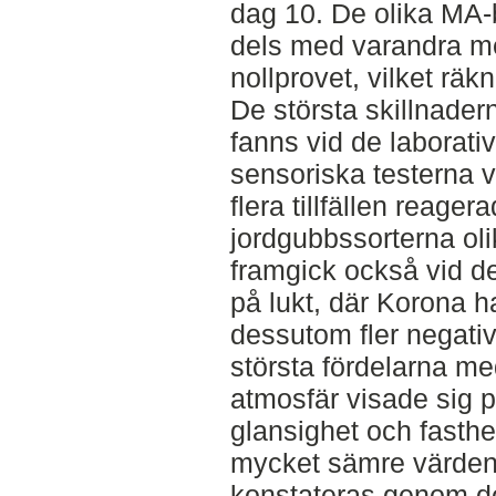
dag 10. De olika MA-
dels med varandra men
nollprovet, vilket rä
De största skillnade
fanns vid de laborati
sensoriska testerna v
flera tillfällen reager
jordgubbssorterna ol
framgick också vid de
på lukt, där Korona h
dessutom fler negat
största fördelarna me
atmosfär visade sig p
glansighet och fasthe
mycket sämre värden
konstateras genom det