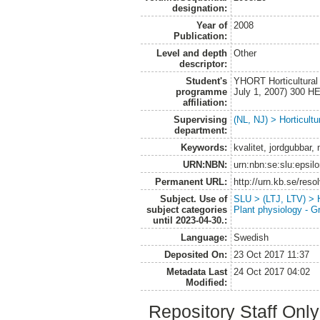
designation:
Year of
2008
Publication:
Level and depth
Other
descriptor:
Student's
YHORT Horticultural
programme
July 1, 2007) 300 H
affiliation:
Supervising
(NL, NJ) > Horticultu
department:
Keywords:
kvalitet, jordgubbar,
URN:NBN:
urn:nbn:se:slu:epsil
Permanent URL:
http://urn.kb.se/res
Subject. Use of
SLU > (LTJ, LTV) > H
subject categories
Plant physiology - 
until 2023-04-30.:
Language:
Swedish
Deposited On:
23 Oct 2017 11:37
Metadata Last
24 Oct 2017 04:02
Modified:
Repository Staff Onl