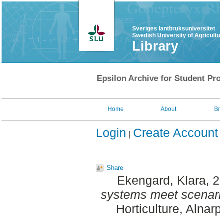
Sveriges lantbruksuniversitet
Swedish University of Agricult
Library
Epsilon Archive for Student Pro
Home
About
B
Login
Create Account
Share
Ekengard, Klara
, 
systems meet scenari
Horticulture, Alnar