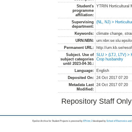
Student's
YTRIN Horticultura
programme
affiliation:
Supervising
(NL, NJ) > Horticultu
department:
Keywords:
climate change, str
URN:NBN:
urn:nbn:se:slu:epsil
Permanent URL:
http://urn.kb.se/res
Subject. Use of
SLU > (LTJ, LTV) > H
subject categories
Crop husbandry
until 2023-04-30.:
Language:
English
Deposited On:
24 Oct 2017 07:20
Metadata Last
24 Oct 2017 07:20
Modified:
Repository Staff Onl
Epsilon Archive for Student Projects is
powored by
EPrints 3
developed by
School of Electronics an