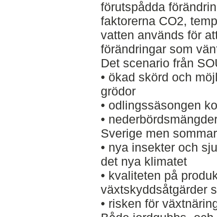
förutspådda förändrin
faktorerna CO2, tempe
vatten används för at
förändringar som vänt
Det scenario från S
• ökad skörd och möjl
grödor
• odlingssäsongen ko
• nederbördsmängder
Sverige men sommaren
• nya insekter och sj
det nya klimatet
• kvaliteten på produ
växtskyddsåtgärder s
• risken för växtnäri