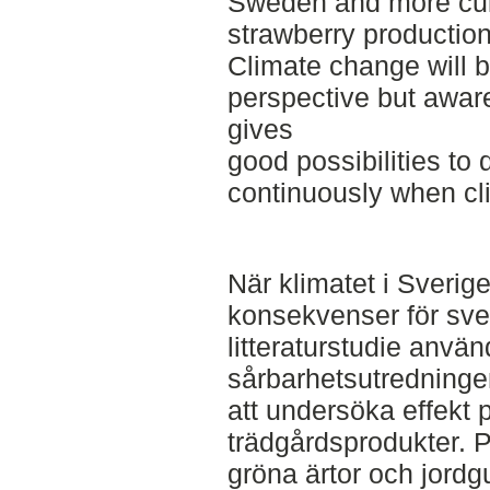
Sweden and more cult
strawberry production
Climate change will be
perspective but aware
gives
good possibilities to
continuously when cl
När klimatet i Sverige
konsekvenser för sve
litteraturstudie anvä
sårbarhetsutredninge
att undersöka effekt 
trädgårdsprodukter. 
gröna ärtor och jordgub