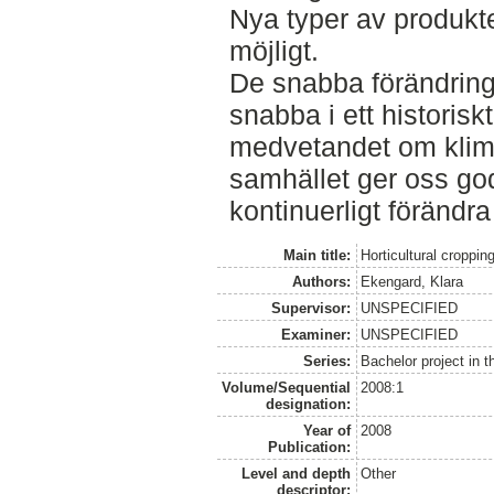
Nya typer av produkt
möjligt.
De snabba förändring
snabba i ett historisk
medvetandet om klima
samhället ger oss god
kontinuerligt förändr
Main title:
Horticultural croppi
Authors:
Ekengard, Klara
Supervisor:
UNSPECIFIED
Examiner:
UNSPECIFIED
Series:
Bachelor project in 
Volume/Sequential
2008:1
designation:
Year of
2008
Publication:
Level and depth
Other
descriptor: