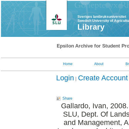
Sveriges lantbruksuniversitet
Swedish University of Agricult
Library
Epsilon Archive for Student Pro
Home
About
B
Login
Create Account
Share
Gallardo, Ivan
, 2008
SLU, Dept. Of Lands
and Management, Aln