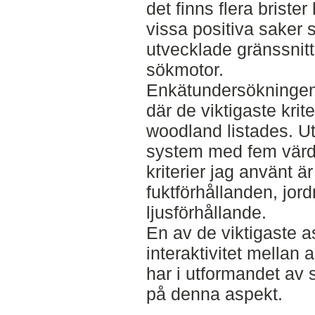
det finns flera brist
vissa positiva saker 
utvecklade gränssnit
sökmotor.
Enkätundersökningen 
där de viktigaste krit
woodland listades. Ut
system med fem värde
kriterier jag använt ä
fuktförhållanden, jo
ljusförhållande.
En av de viktigaste a
interaktivitet mellan
har i utformandet av s
på denna aspekt.