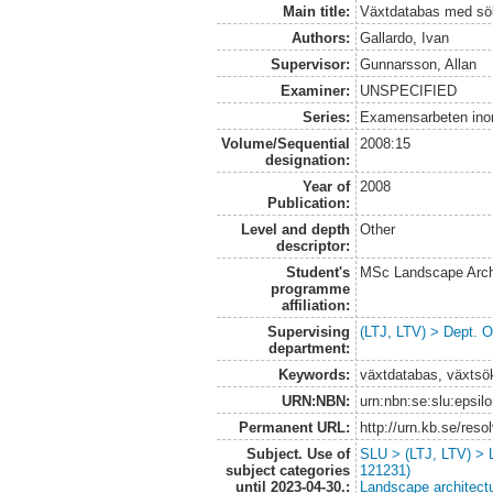
Main title:
Växtdatabas med sö
Authors:
Gallardo, Ivan
Supervisor:
Gunnarsson, Allan
Examiner:
UNSPECIFIED
Series:
Examensarbeten ino
Volume/Sequential
2008:15
designation:
Year of
2008
Publication:
Level and depth
Other
descriptor:
Student's
MSc Landscape Arch
programme
affiliation:
Supervising
(LTJ, LTV) > Dept. 
department:
Keywords:
växtdatabas, växtsö
URN:NBN:
urn:nbn:se:slu:epsil
Permanent URL:
http://urn.kb.se/res
Subject. Use of
SLU > (LTJ, LTV) > 
subject categories
121231)
until 2023-04-30.:
Landscape architect