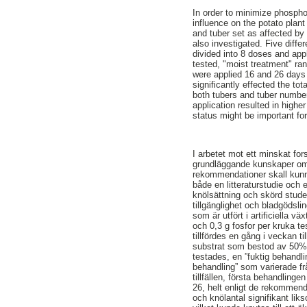
In order to minimize phosph
influence on the potato plant
and tuber set as affected by P
also investigated. Five diffe
divided into 8 doses and app
tested, "moist treatment" ra
were applied 16 and 26 days
significantly effected the to
both tubers and tuber number
application resulted in higher
status might be important fo
I arbetet mot ett minskat for
grundläggande kunskaper om f
rekommendationer skall kunna 
både en litteraturstudie och 
knölsättning och skörd stude
tillgänglighet och bladgödsli
som är utfört i artificiella 
och 0,3 g fosfor per kruka te
tillfördes en gång i veckan til
substrat som bestod av 50% 
testades, en ”fuktig behandli
behandling” som varierade frå
tillfällen, första behandling
26, helt enligt de rekommend
och knölantal signifikant li