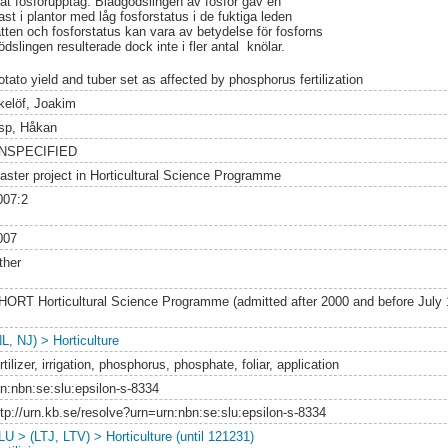
ökat fosforupptag. Bladgödslingen av fosfor gav en
st i plantor med låg fosforstatus i de fuktiga leden
atten och fosforstatus kan vara av betydelse för fosforns
slingen resulterade dock inte i fler antal knölar.
otato yield and tuber set as affected by phosphorus fertilization
kelöf, Joakim
sp, Håkan
NSPECIFIED
aster project in Horticultural Science Programme
007:2
007
ther
HORT Horticultural Science Programme (admitted after 2000 and before July
L, NJ) > Horticulture
rtilizer, irrigation, phosphorus, phosphate, foliar, application
rn:nbn:se:slu:epsilon-s-8334
ttp://urn.kb.se/resolve?urn=urn:nbn:se:slu:epsilon-s-8334
LU > (LTJ, LTV) > Horticulture (until 121231)