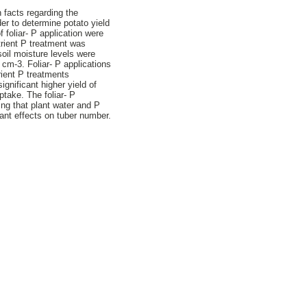
facts regarding the
der to determine potato yield
f foliar‐ P application were
trient P treatment was
oil moisture levels were
 cm‐3. Foliar‐ P applications
ient P treatments
ignificant higher yield of
take. The foliar‐ P
ting that plant water and P
cant effects on tuber number.