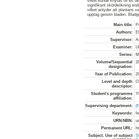
vilket kunde knytas till ett 
signifikant skördeökning enda
vilket antyder att plantans v
upptag genom bladen. Bladgöd
Main title:
P
Authors:
E
Supervisor:
A
Examiner:
U
Series:
M
Volume/Sequential
2
designation:
Year of Publication:
2
Level and depth
O
descriptor:
Student's programme
Y
affiliation:
Supervising department:
(N
Keywords:
fe
URN:NBN:
u
Permanent URL:
h
Subject. Use of subject
S