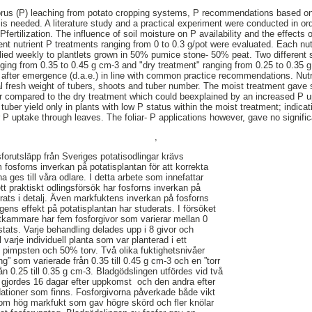
orus (P) leaching from potato cropping systems, P recommendations based on 
 is needed. A literature study and a practical experiment were conducted in or
fertilization. The influence of soil moisture on P availability and the effects o
rent nutrient P treatments ranging from 0 to 0.3 g/pot were evaluated. Each nu
lied weekly to plantlets grown in 50% pumice stone‐ 50% peat. Two different s
nging from 0.35 to 0.45 g cm‐3 and "dry treatment" ranging from 0.25 to 0.35 g
 after emergence (d.a.e.) in line with common practice recommendations. Nutr
tal fresh weight of tubers, shoots and tuber number. The moist treatment gave s
 compared to the dry treatment which could beexplained by an increased P up
 tuber yield only in plants with low P status within the moist treatment; indica
r P uptake through leaves. The foliar‐ P applications however, gave no signifi
,
sforutsläpp från Sveriges potatisodlingar krävs
osforns inverkan på potatisplantan för att korrekta
ges till våra odlare. I detta arbete som innefattar
ett praktiskt odlingsförsök har fosforns inverkan på
rats i detalj. Även markfuktens inverkan på fosforns
ngens effekt på potatisplantan har studerats. I försöket
växtkammare har fem fosforgivor som varierar mellan 0
stats. Varje behandling delades upp i 8 givor och
l varje individuell planta som var planterad i ett
pimpsten och 50% torv. Två olika fuktighetsnivåer
ng” som varierade från 0.35 till 0.45 g cm‐3 och en ”torr
n 0.25 till 0.35 g cm‐3. Bladgödslingen utfördes vid två
en gjordes 16 dagar efter uppkomst och den andra efter
ationer som finns. Fosforgivorna påverkade både vikt
ksom hög markfukt som gav högre skörd och fler knölar