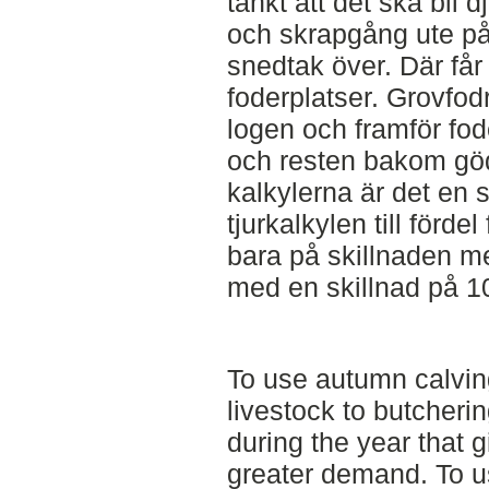
tänkt att det ska bli 
och skrapgång ute på
snedtak över. Där får
foderplatser. Grovfod
logen och framför fod
och resten bakom göd
kalkylerna är det en s
tjurkalkylen till förde
bara på skillnaden m
med en skillnad på 1
To use autumn calvin
livestock to butcherin
during the year that 
greater demand. To us