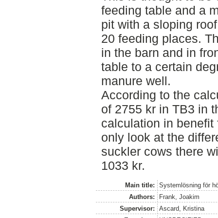
feeding table and a 
pit with a sloping roof.
20 feeding places. Th
in the barn and in fro
table to a certain deg
manure well.
According to the calcu
of 2755 kr in TB3 in t
calculation in benefit
only look at the diff
suckler cows there wi
1033 kr.
Main title:
Systemlösning för h
Authors:
Frank, Joakim
Supervisor:
Ascard, Kristina