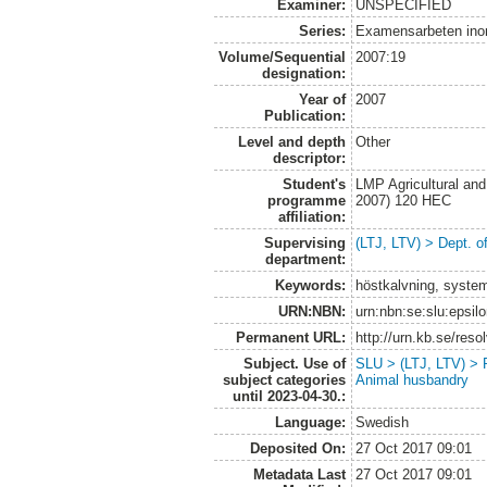
Examiner:
UNSPECIFIED
Series:
Examensarbeten ino
Volume/Sequential
2007:19
designation:
Year of
2007
Publication:
Level and depth
Other
descriptor:
Student's
LMP Agricultural an
programme
2007) 120 HEC
affiliation:
Supervising
(LTJ, LTV) > Dept. o
department:
Keywords:
höstkalvning, systeml
URN:NBN:
urn:nbn:se:slu:epsil
Permanent URL:
http://urn.kb.se/res
Subject. Use of
SLU > (LTJ, LTV) > R
subject categories
Animal husbandry
until 2023-04-30.:
Language:
Swedish
Deposited On:
27 Oct 2017 09:01
Metadata Last
27 Oct 2017 09:01