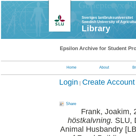
Sveriges lantbruksuniversitet
Swedish University of Agricult
Library
Epsilon Archive for Student Pro
Home
About
B
Login
Create Account
Share
Frank, Joakim
,
höstkalvning.
SLU, D
Animal Husbandry [LBT