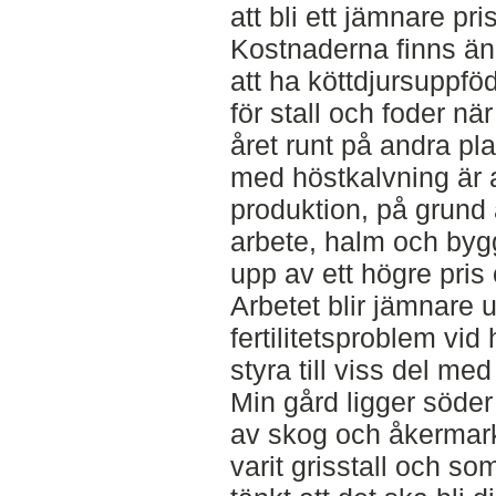
att bli ett jämnare pr
Kostnaderna finns än
att ha köttdjursuppf
för stall och foder n
året runt på andra pl
med höstkalvning är a
produktion, på grund 
arbete, halm och by
upp av ett högre pris 
Arbetet blir jämnare u
fertilitetsproblem vi
styra till viss del med 
Min gård ligger söde
av skog och åkermark.
varit grisstall och so