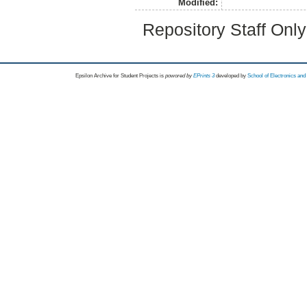
Modified:
Repository Staff Onl
Epsilon Archive for Student Projects is
powored by
EPrints 3
developed by
School of Electronics an