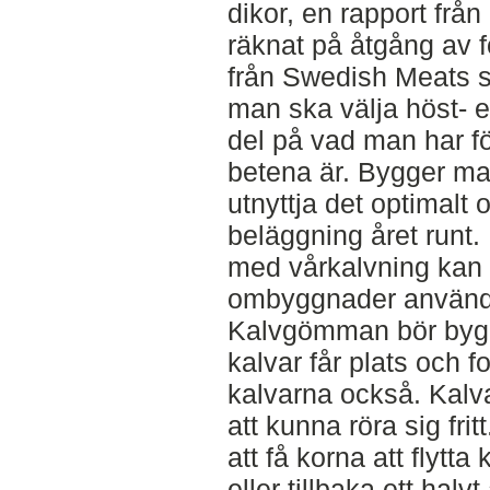
dikor, en rapport fr
räknat på åtgång av f
från Swedish Meats 
man ska välja höst- el
del på vad man har fö
betena är. Bygger man 
utnyttja det optimalt
beläggning året runt. 
med vårkalvning kan 
ombyggnader använda 
Kalvgömman bör bygga
kalvar får plats och 
kalvarna också. Kalva
att kunna röra sig fri
att få korna att flytt
eller tillbaka ett halv