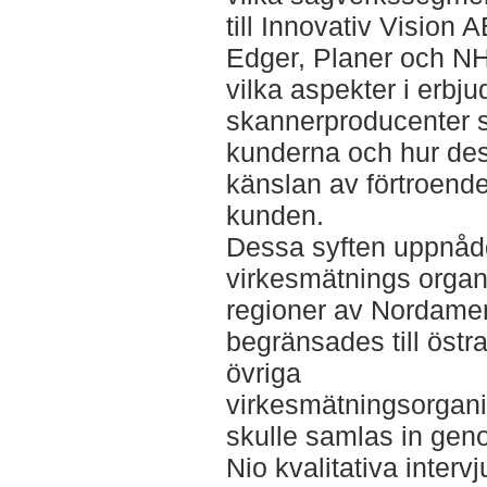
till Innovativ Vision
Edger, Planer och N
vilka aspekter i erbju
skannerproducenter 
kunderna och hur des
känslan av förtroend
kunden.
Dessa syften uppnåd
virkesmätnings organ
regioner av Nordamer
begränsades till östr
övriga
virkesmätningsorgani
skulle samlas in gen
Nio kvalitativa interv