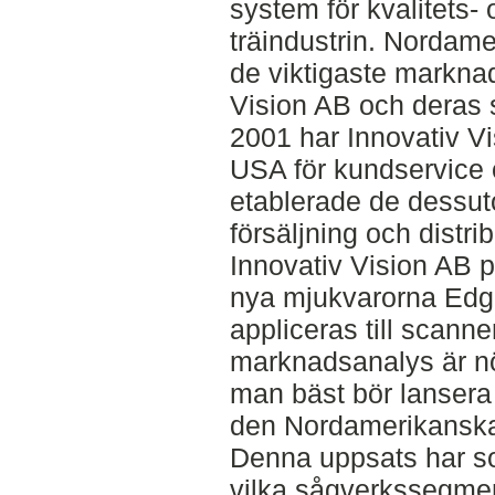
system för kvalitets- o
träindustrin. Nordamer
de viktigaste marknad
Vision AB och deras
2001 har Innovativ Vi
USA för kundservice 
etablerade de dessuto
försäljning och distri
Innovativ Vision AB p
nya mjukvarorna Edg
appliceras till scan
marknadsanalys är nöd
man bäst bör lansera
den Nordamerikansk
Denna uppsats har som
vilka sågverkssegmen