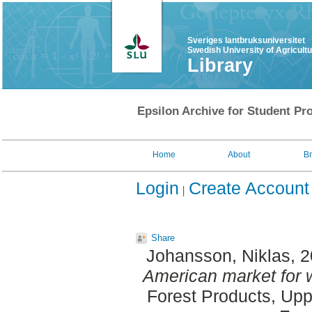
Sveriges lantbruksuniversitet
Swedish University of Agricult
Library
Epsilon Archive for Student Pro
Home
About
B
Login
Create Account
Share
Johansson, Niklas
, 
American market for 
Forest Products, Upp