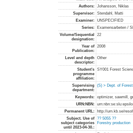
Authors:
Johansson, Niklas
Supervisor:
Stendahl, Matti
Examiner:
UNSPECIFIED
Series:
Examensarbeten / SLU
Volume/Sequential
22
designation:
Year of
2008
Publication:
Level and depth
Other
descriptor:
Student's
SY001 Forest Scien
programme
affiliation:
Supervising
(S) > Dept. of Fores
department:
Keywords:
optimizer, sawmill, g
URN:NBN:
urn:nbn:se:slu:epsil
Permanent URL:
http://urn.kb.se/res
Subject. Use of
?? 5055 ??
subject categories
Forestry production
until 2023-04-30.: