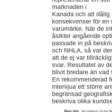
marknaden i
Kanada och att dålig
konsekvenser för en
varumärke. När de int
åsikter angående op
passade in på beskri
och NHLA, så var de
att de ej var tillräckli
svar. Resultatet av de
blivit bredare än vad
En rekommenderad for
intervjua ett större a
begränsad geografisk 
beskriva olika kunds
Main title:
An analysis of the 